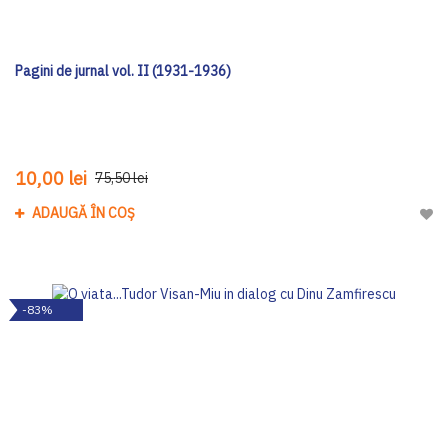
Pagini de jurnal vol. II (1931-1936)
10,00 lei
75,50 lei
ADAUGĂ ÎN COȘ
Adau
-83%