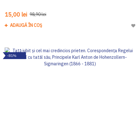
15,00 lei
98,90 lei
ADAUGĂ ÎN COȘ
Adau
-81%