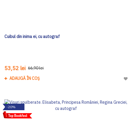
Cuibul din inima ei, cu autograf
53,52 lei
66,90 lei
ADAUGĂ ÎN COȘ
Adau
-20%