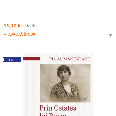
79,12 lei
98,90 lei
ADAUGĂ ÎN COȘ
Adau
-73%