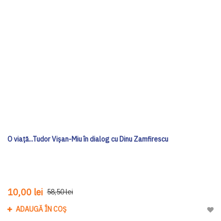
O viață...Tudor Vișan-Miu în dialog cu Dinu Zamfirescu
10,00 lei
58,50 lei
ADAUGĂ ÎN COȘ
Adau