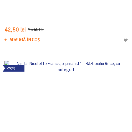
42,50 lei
75,50 lei
ADAUGĂ ÎN COȘ
Adau
-70%