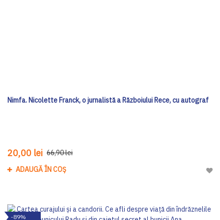
Nimfa. Nicolette Franck, o jurnalistă a Războiului Rece, cu autograf
20,00 lei
66,90 lei
ADAUGĂ ÎN COȘ
Adau
-89%