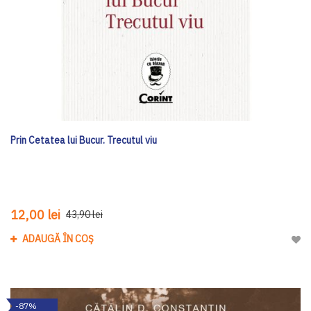
Prin Cetatea lui Bucur. Trecutul viu
12,00 lei
43,90 lei
ADAUGĂ ÎN COȘ
Adau
-87%