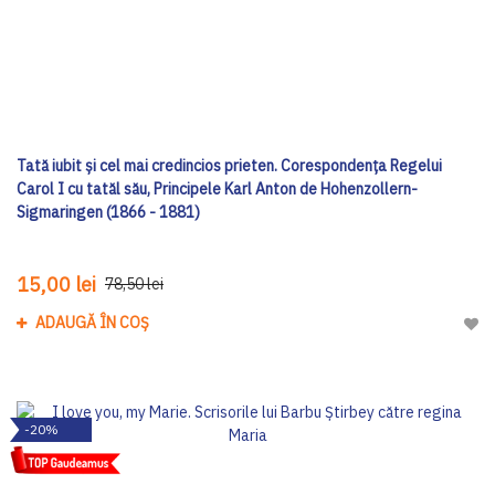
Tată iubit şi cel mai credincios prieten. Corespondența Regelui
Carol I cu tatăl său, Principele Karl Anton de Hohenzollern-
Sigmaringen (1866 - 1881)
15,00 lei
78,50 lei
ADAUGĂ ÎN COȘ
Adau
-20%