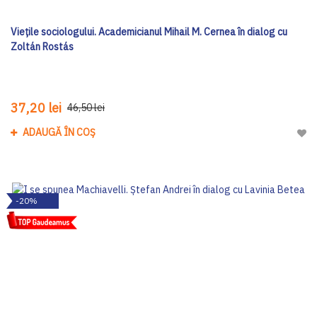
Viețile sociologului. Academicianul Mihail M. Cernea în dialog cu
Zoltán Rostás
37,20 lei
46,50 lei
ADAUGĂ ÎN COȘ
Adau
-20%