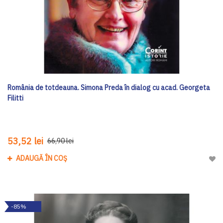
România de totdeauna. Simona Preda în dialog cu acad. Georgeta
Filitti
53,52 lei
66,90 lei
ADAUGĂ ÎN COȘ
Adau
-85%