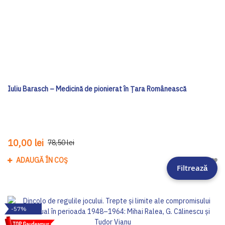
Iuliu Barasch – Medicină de pionierat în Țara Românească
10,00 lei
78,50 lei
ADAUGĂ ÎN COȘ
Adau
Filtrează
-57%