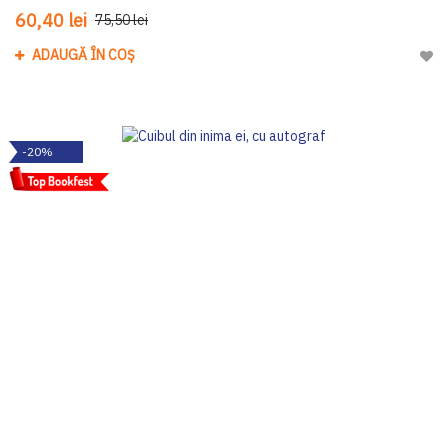
60,40 lei
75,50 lei
ADAUGĂ ÎN COȘ
Adau
-20%