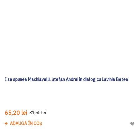
I se spunea Machiavelli. Ștefan Andrei în dialog cu Lavinia Betea
65,20 lei
81,50 lei
ADAUGĂ ÎN COȘ
Adau