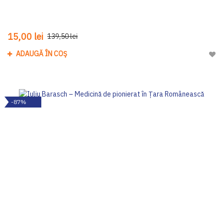
15,00 lei
139,50 lei
ADAUGĂ ÎN COȘ
Adau
-87%