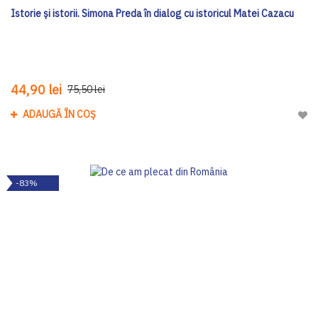
Istorie și istorii. Simona Preda în dialog cu istoricul Matei Cazacu
44,90 lei
75,50 lei
ADAUGĂ ÎN COȘ
Adau
-83%