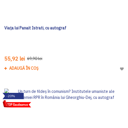
Viața lui Panait Istrati, cu autograf
55,92 lei
69,90 lei
ADAUGĂ ÎN COȘ
Adau
-20%