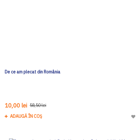
De ce am plecat din România
10,00 lei
58,50 lei
ADAUGĂ ÎN COȘ
Adau