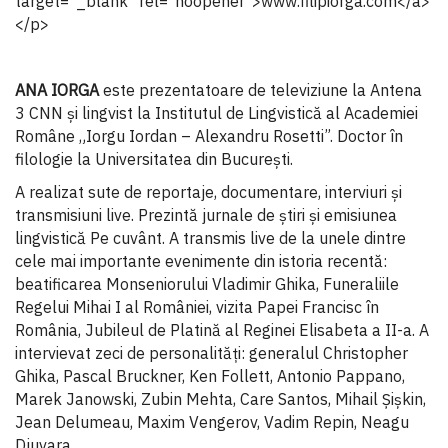
target="_blank" rel="noopener">www.filipiorga.com</a>
</p>
ANA IORGA
este prezentatoare de televiziune la Antena
3 CNN și lingvist la Institutul de Lingvistică al Academiei
Române „Iorgu Iordan – Alexandru Rosetti”. Doctor în
filologie la Universitatea din București.
A realizat sute de reportaje, documentare, interviuri și
transmisiuni live. Prezintă jurnale de știri și emisiunea
lingvistică Pe cuvânt. A transmis live de la unele dintre
cele mai importante evenimente din istoria recentă:
beatificarea Monseniorului Vladimir Ghika, Funeraliile
Regelui Mihai I al României, vizita Papei Francisc în
România, Jubileul de Platină al Reginei Elisabeta a II-a. A
intervievat zeci de personalităţi: generalul Christopher
Ghika, Pascal Bruckner, Ken Follett, Antonio Pappano,
Marek Janowski, Zubin Mehta, Care Santos, Mihail Șișkin,
Jean Delumeau, Maxim Vengerov, Vadim Repin, Neagu
Djuvara.