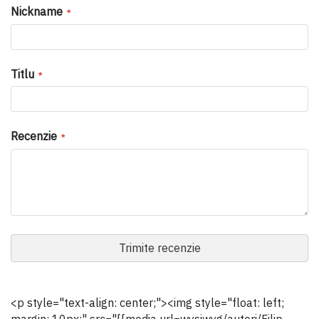
star
stars
stars
stars
stars
Nickname
Titlu
Recenzie
Trimite recenzie
<p style="text-align: center;"><img style="float: left;