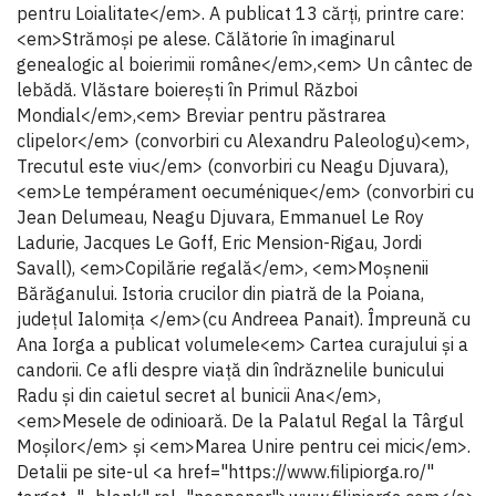
pentru Loialitate</em>. A publicat 13 cărţi, printre care:
<em>Strămoşi pe alese. Călătorie în imaginarul
genealogic al boierimii române</em>,<em> Un cântec de
lebădă. Vlăstare boiereşti în Primul Război
Mondial</em>,<em> Breviar pentru păstrarea
clipelor</em> (convorbiri cu Alexandru Paleologu)<em>,
Trecutul este viu</em> (convorbiri cu Neagu Djuvara),
<em>Le tempérament oecuménique</em> (convorbiri cu
Jean Delumeau, Neagu Djuvara, Emmanuel Le Roy
Ladurie, Jacques Le Goff, Eric Mension-Rigau, Jordi
Savall), <em>Copilărie regală</em>, <em>Moșnenii
Bărăganului. Istoria crucilor din piatră de la Poiana,
județul Ialomița </em>(cu Andreea Panait). Împreună cu
Ana Iorga a publicat volumele<em> Cartea curajului și a
candorii. Ce afli despre viață din îndrăznelile bunicului
Radu și din caietul secret al bunicii Ana</em>,
<em>Mesele de odinioară. De la Palatul Regal la Târgul
Moşilor</em> și <em>Marea Unire pentru cei mici</em>.
Detalii pe site-ul <a href="https://www.filipiorga.ro/"