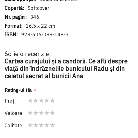
Softcover
346
16.5 x 22 cm
978-606-088-148-3
Scrie o recenzie:
Cartea curajului și a candorii. Ce afli despre
viață din îndrăznelile bunicului Radu și din
caietul secret al bunicii Ana
Rating-ul tău
Preţ
1
2
3
4
5
Valoare
star
stars
stars
stars
stars
1
2
3
4
5
Calitate
star
stars
stars
stars
stars
1
2
3
4
5