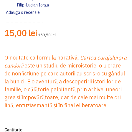
Filip-Lucian Iorga
Adaugă o recenzie
15,00 lei
139,50 lei
O noutate ca formulă narativă,
Cartea curajului şi a
candorii
este
un studiu de microistorie, o lucrare
de nonficţiune pe care autorii au scris-o cu gândul
la bunici. E o
aventură a descoperirii istoriilor de
familie, o călătorie palpitantă prin arhive, uneori
grea și împovărătoare, dar de cele mai multe ori
lină, entuziasmantă și în final eliberatoare.
Cantitate