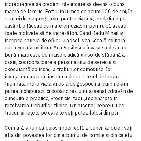
îndreptăţirea să credem, râvnitoare să devină o bună
mamă de familie. Poftiţi în lumea de acum 100 de ani, în
care ei doi se pregăteau pentru viaţă și, credeţi‐ne pe
cuvânt, o făceau cu mare entuziasm, pentru că aveau
toate motivele să fie încrezători. Când Radu Mihail își
începea cariera de ofiţer și absol‐ vea școală militară
după școală militară, Ana Vasilescu învăţa să devină o
bună maîtresse de maison, adică un soi de stăpână a
casei, coordonatoare a personalului de serviciu și
executantă ea însăși a treburilor domestice. Iar
învăţătura asta nu însemna deloc biletul de intrare
triumfală într‐o viaţă anostă de gospodină, cum ne‐am
putea închipui azi, ci dobândirea unui arsenal zdravăn de
cunoștinţe practice, vrednicie, tact și seninătate în
rezolvarea treburilor zilnice. Un arsenal nepreţuit de
trucuri și reţete pe care le veţi putea folosi din plin.
Cum arăta lumea duios imperfectă a bunei rânduieli veţi
afla din povestea lor, din albumul de familie și din caietul