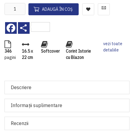
ADAUGĂ ÎN COȘ
Facebook
Share
vezi toate
detaliile
346
16.5 x
Softcover
Corint Istorie
pagini
22 cm
cu Blazon
Descriere
Informaţii suplimentare
Recenzii