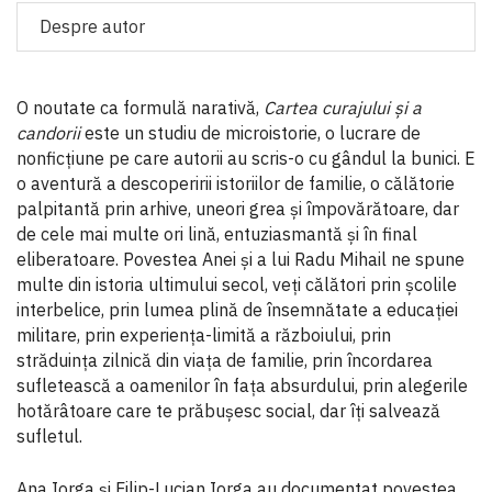
Despre autor
O noutate ca formulă narativă,
Cartea curajului şi a
candorii
este un studiu de microistorie, o lucrare de
nonficţiune pe care autorii au scris-o cu gândul la bunici. E
o aventură a descoperirii istoriilor de familie, o călătorie
palpitantă prin arhive, uneori grea și împovărătoare, dar
de cele mai multe ori lină, entuziasmantă și în final
eliberatoare. Povestea Anei și a lui Radu Mihail ne spune
multe din istoria ultimului secol, veți călători prin școlile
interbelice, prin lumea plină de însemnătate a educației
militare, prin experiența-limită a războiului, prin
străduința zilnică din viața de familie, prin încordarea
sufletească a oamenilor în fața absurdului, prin alegerile
hotărâtoare care te prăbușesc social, dar îți salvează
sufletul.
Ana Iorga și Filip-Lucian Iorga au documentat povestea