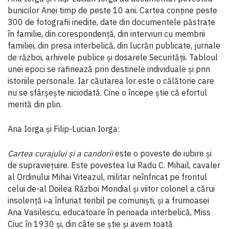
bunicilor Anei timp de peste 10 ani. Cartea conţine peste
300 de fotografii inedite, date din documentele păstrate
în familie, din corespondenţă, din interviuri cu membrii
familiei, din presa interbelică, din lucrări publicate, jurnale
de război, arhivele publice și dosarele Securităţii. Tabloul
unei epoci se rafinează prin destinele individuale și prin
istoriile personale. Iar căutarea lor este o călătorie care
nu se sfârșește niciodată. Cine o începe știe că efortul
merită din plin.
Ana Iorga și Filip-Lucian Iorga:
Cartea curajului şi a candorii
este o poveste de iubire şi
de supravieţuire. Este povestea lui Radu C. Mihail, cavaler
al Ordinului Mihai Viteazul, militar neînfricat pe frontul
celui de-al Doilea Război Mondial și viitor colonel a cărui
insolenţă i‐a înfuriat teribil pe comuniști, și a frumoasei
Ana Vasilescu, educatoare în perioada interbelică, Miss
Ciuc în 1930 și, din câte se știe și avem toată