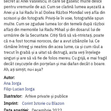
secret al Anei Vasilescu, în care se găsesc multe delicii
pentru vremurile de azi. Cum se clatină lumea așezată a
Anei și a lui Radu în al Doilea Război Mondial veţi afla din
scrisori și din fotografii. Priviţi‐le în voie, fotografiile spun
multe. Cum se zguduie lumea lor din temelii după război
aflaţi din memoriile lui Radu Mihail și din dosarul lui de
urmărire de la Securitate. Citiţi fără să vă‐ntristaţi, poate
că n‐a fost tocmai norocos, dar a avut izbânzile lui. Ce
rămâne întreg și neatins din acea lume, ca și cum răul a
trecut în grabă și a uitat să distrugă, asta veţi înţelege
singuri și are să vă fie de folos mereu. Cu grijă, e mai fragil
decât ceșcuţele din porţelan și mai diafan decât o boare.
Ah, aţi simţit, nu‐i așa?
Informaţii
suplimentare
Ana Iorga
Filip-Lucian Iorga
Arhive private și publice
Corint Istorie cu Blazon
Decembrie 2022