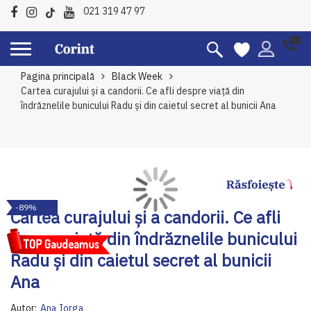
021 319 47 97
Pagina principală
Black Week
Cartea curajului și a candorii. Ce afli despre viață din
îndrăznelile bunicului Radu și din caietul secret al bunicii Ana
Skip
Sk
-89%
to
to
Cartea curajului și a candorii. Ce afli
the
th
despre viață din îndrăznelile bunicului
end
be
of
of
Radu și din caietul secret al bunicii
the
th
Ana
images
im
gallery
ga
Autor:
Ana Iorga