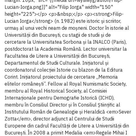
margin: 10px;" src="{{media url=wysiwyg/autori/Filip-
Lucian-Iorga.png}}" alt="Filip Iorga" width="150"
height="225"></p> <p>&nbsp;</p> <p><strong>Filip-
Lucian Iorga</strong> (n. 1982) este istoric și scriitor,
urmaș al unui vechi neam de moșneni. Doctor în istorie al
Universității din București, cu stagii de studii și de
cercetare la Universitatea Sorbona și la INALCO (Paris),
postdoctorat la Academia Română. Lector universitar la
Facultatea de Litere a Universităţii din Bucureşti,
Departamentul de Studii Culturale. Inițiatorul și
coordonatorul colecției Istorie cu blazon de la Editura
Corint. Inițiatorul proiectului de cercetare „Memoria
elitelor românești”. Fellow al Royal Numismatic Society,
membru al Royal Historical Society, al Comisiei
Internaționale pentru Demografie Istorică (ICHD),
membru în Consiliul Director și în Consiliul Ştiinţific al
Institutului Român de Genealogie şi Heraldică <em>Sever
Zotta</em>, director adjunct al Centrului de Studii
Europene din cadrul Facultății de Litere a Universității din
București. În 2008 a primit Medalia <em>Regele Mihai I