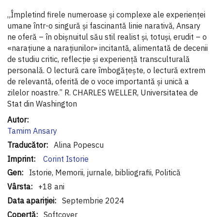
„Împletind firele numeroase și complexe ale experienței
umane într-o singură și fascinantă linie narativă, Ansary
ne oferă – în obișnuitul său stil realist și, totuși, erudit – o
«narațiune a narațiunilor» incitantă, alimentată de decenii
de studiu critic, reflecție și experiență transculturală
personală. O lectură care îmbogățește, o lectură extrem
de relevantă, oferită de o voce importantă și unică a
zilelor noastre.” R. CHARLES WELLER, Universitatea de
Stat din Washington
Informaţii
suplimentare
Tamim
Ansary
Alina Popescu
Corint Istorie
Istorie, Memorii, jurnale, bibliografii, Politică
+18 ani
Septembrie 2024
Softcover