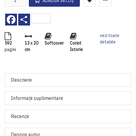
ADAUGĂ ÎN COȘ
Facebook
Share
vezi toate
detaliile
592
13 x 20
Softcover
Corint
pagini
cm
Istorie
Descriere
Informaţii suplimentare
Recenzii
Despre autor