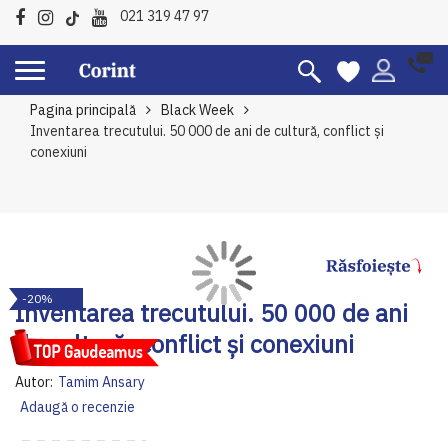
021 319 47 97
Pagina principală
Black Week
Inventarea trecutului. 50 000 de ani de cultură, conflict și
conexiuni
Skip
Sk
-20%
to
to
Inventarea trecutului. 50 000 de ani
the
th
de cultură, conflict și conexiuni
end
be
of
of
Autor:
Tamim
Ansary
the
th
Adaugă o recenzie
images
im
gallery
ga