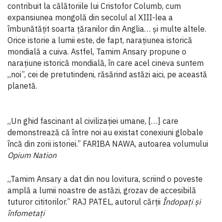
contribuit la călătoriile lui Cristofor Columb, cum
expansiunea mongolă din secolul al XIII-lea a
îmbunătățit soarta țăranilor din Anglia… și multe altele.
Orice istorie a lumii este, de fapt, narațiunea istorică
mondială a cuiva. Astfel, Tamim Ansary propune o
narațiune istorică mondială, în care acel cineva suntem
„noi”, cei de pretutindeni, răsărind astăzi aici, pe această
planetă.
„Un ghid fascinant al civilizației umane, […] care
demonstrează că între noi au existat conexiuni globale
încă din zorii istoriei.” FARIBA NAWA, autoarea volumului
Opium Nation
„Tamim Ansary a dat din nou lovitura, scriind o poveste
amplă a lumii noastre de astăzi, grozav de accesibilă
tuturor cititorilor.” RAJ PATEL, autorul cărții
Îndopați și
înfometați