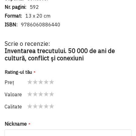
592
13 x 20 cm
9786060886440
Scrie o recenzie:
Inventarea trecutului. 50 000 de ani de
cultură, conflict și conexiuni
Rating-ul tău
Preţ
1
2
3
4
5
Valoare
star
stars
stars
stars
stars
1
2
3
4
5
Calitate
star
stars
stars
stars
stars
1
2
3
4
5
star
stars
stars
stars
stars
Nickname