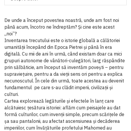
De unde a început povestea noastră, unde am fost noi
până acum, încotro ne îndreptăm? Și cine este acest
„noi”?
Inventarea trecutului este o istorie globală a călătoriei
umanității începând din Epoca Pietrei și până în era
digitală. Cu mii de ani în urmă, când existam doar ca mici
grupuri autonome de vânători-culegători, larg răspândite
prin sălbăticie, am început să inventăm povești – pentru
supraviețuire, pentru a da vieții sens ori pentru a explica
necunoscutul. În cele din urmă, toate acestea au devenit
fundamentul pe care s-au clădit imperii, civilizații și
culturi.
Cartea explorează legăturile și efectele în lanț care
alcătuiesc țesătura istoriei: aflăm cum peisajele au dat
formă culturilor, cum invenții simple, precum scărițele de
șa sau pantalonii, au afectat ascensiunea și decăderea
imperiilor, cum învățăturile profetului Mahomed au