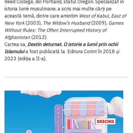
Reed College, din Portland, statul Oregon. Specializat în
istoria lumii musulmane, a scris mai multe cărți pe
această temă, dintre care amintim
West of Kabul, East of
New York
(2003),
The Widow’s Husband
(2009),
Games
Without Rules: The Often Interrupted History of
Afghanistan
(2012).
Cartea sa,
Destin deturnat. O istorie a lumii prin ochii
Islamului
a fost publicată la Editura Corint în 2018 și
2023 (ediția a II-a).