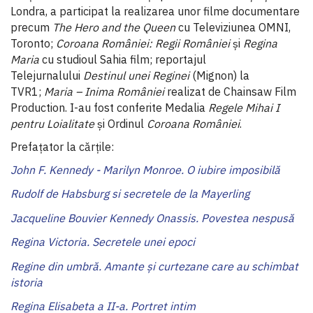
Londra, a participat la realizarea unor filme documentare
precum
The Hero and the Queen
cu Televiziunea OMNI,
Toronto;
Coroana României: Regii României
și
Regina
Maria
cu studioul Sahia film; reportajul
Telejurnalului
Destinul unei Reginei
(Mignon) la
TVR1;
Maria – Inima României
realizat de Chainsaw Film
Production. I-au fost conferite Medalia
Regele Mihai I
pentru Loialitate
și Ordinul
Coroana României
.
Prefaţator la cărţile:
John F. Kennedy - Marilyn Monroe. O iubire imposibilă
Rudolf de Habsburg si secretele de la Mayerling
Jacqueline Bouvier Kennedy Onassis. Povestea nespusă
Regina Victoria. Secretele unei epoci
Regine din umbră. Amante şi curtezane care au schimbat
istoria
Regina Elisabeta a II-a. Portret intim