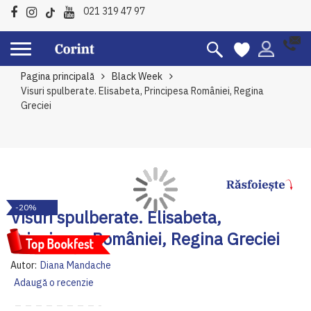
021 319 47 97
Pagina principală
Black Week
Visuri spulberate. Elisabeta, Principesa României, Regina
Greciei
Skip
Sk
-20%
to
to
Visuri spulberate. Elisabeta,
the
th
Principesa României, Regina Greciei
end
be
of
of
Autor:
Diana Mandache
the
th
Adaugă o recenzie
images
im
gallery
ga