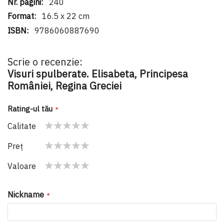
240
16.5 x 22 cm
9786060887690
Scrie o recenzie:
Visuri spulberate. Elisabeta, Principesa
României, Regina Greciei
Rating-ul tău
Calitate
1
2
3
4
5
Preţ
star
stars
stars
stars
stars
1
2
3
4
5
Valoare
star
stars
stars
stars
stars
1
2
3
4
5
star
stars
stars
stars
stars
Nickname