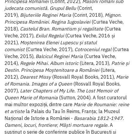
Principesa României
(Corint, 2022),
Masoni români sub
judecata comunistă. Grupul Bellu
(Corint,
2019),
Bijuteriile Reginei Maria
(Corint, 2018),
Mignon.
Principesa României. Regina Iugoslaviei
(Curtea Veche,
2018),
Castelul Bran. Romantism și regalitate
(Curtea
Veche, 2017),
Exilul Regelui
(Curtea Veche, 2016 și
2021),
Moștenirea Elenei Lupescu și statul
comunist
(Curtea Veche, 2017),
Cotroceniul regal
(Curtea
Veche, 2015),
Balcicul Reginei Maria
(Curtea Veche,
2014),
Regele Mihai. Album istoric
(Litera, 2013),
Patrie și
Destin. Principesa Moștenitoare a României
(Litera,
2012),
Dearest Missy
(Rosvall Royal Books, 2011),
Marie
of Romania.
Images of a Queen
(Rosvall Royal Books,
2007),
Later Chapters of My Life. The Lost Memoir of
Queen Marie of Romania
(Sutton, 2004). A fost curatorul
mai multor expoziții, dintre care
Marie de Roumanie: reine
et artiste
la Palais du Tau în Reims, Franța; la Muzeul
Național de Istorie a României -
Basarabia 1812-1947.
Oameni, locuri, frontiere
;
Măști mortuare regale.
A
susținut o serie de conferințe publice în București și