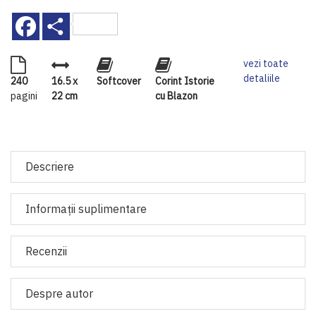
Facebook
Share
vezi toate
detaliile
240
16.5 x
Softcover
Corint Istorie
pagini
22 cm
cu Blazon
Descriere
Informaţii suplimentare
Recenzii
Despre autor