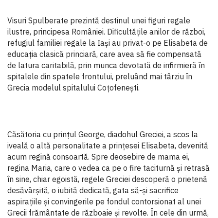
Visuri Spulberate prezintă destinul unei figuri regale
ilustre, principesa României. Dificultățile anilor de război,
refugiul familiei regale la Iași au privat-o pe Elisabeta de
educația clasică princiară, care avea să fie compensată
de latura caritabilă, prin munca devotată de infirmieră în
spitalele din spatele frontului, preluând mai târziu în
Grecia modelul spitalului Coțofenești.
Căsătoria cu prințul George, diadohul Greciei, a scos la
iveală o altă personalitate a prințesei Elisabeta, devenită
acum regină consoartă. Spre deosebire de mama ei,
regina Maria, care o vedea ca pe o fire taciturnă și retrasă
în sine, chiar egoistă, regele Greciei descoperă o prietenă
desăvârșită, o iubită dedicată, gata să-și sacrifice
aspirațiile și convingerile pe fondul contorsionat al unei
Grecii frământate de războaie și revolte. În cele din urmă,