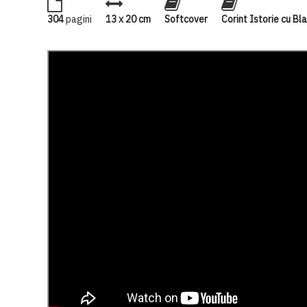
304
pagini
13 x 20 cm
Softcover
Corint Istorie cu Bl