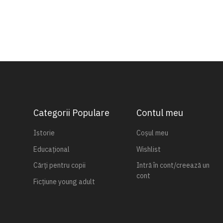
Categorii Populare
Contul meu
Istorie
Coșul meu
Educațional
Wishlist
Cărți pentru copii
Intră în cont/creează un
cont
Ficțiune young adult