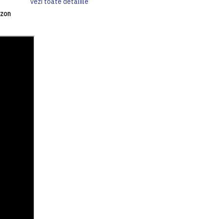
vezi toate detaliile
azon