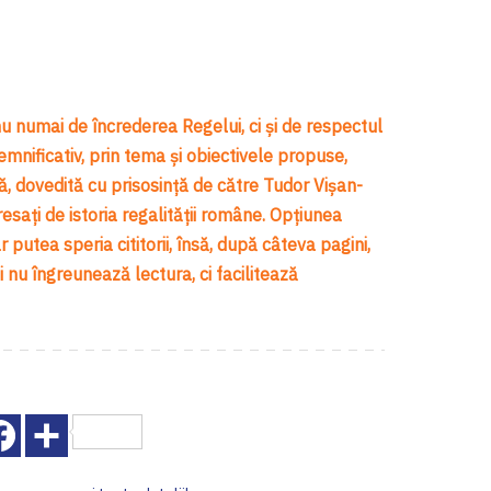
u numai de încrederea Regelui, ci și de respectul
semnificativ, prin tema și obiectivele propuse,
că, dovedită cu prisosință de către Tudor Vișan-
eresați de istoria regalității române. Opțiunea
utea speria cititorii, însă, după câteva pagini,
nu îngreunează lectura, ci facilitează
Facebook
Share