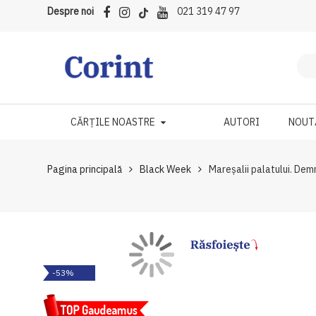
Despre noi
021 319 47 97
CĂRȚILE NOASTRE
AUTORI
NOUT
Pagina principală
Black Week
Mareșalii palatului. Demn
Skip
Skip
-53%
to
to
the
the
end
beginning