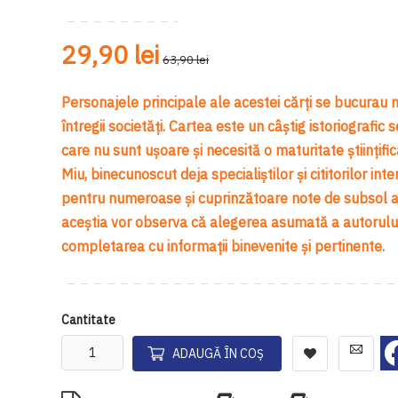
29,90 lei
63,90 lei
Personajele principale ale acestei cărți se bucurau n
întregii societăți. Cartea este un câștig istoriografic 
care nu sunt ușoare și necesită o maturitate științifi
Miu, binecunoscut deja specialiștilor și cititorilor int
pentru numeroase și cuprinzătoare note de subsol ar p
aceștia vor observa că alegerea asumată a autorului 
completarea cu informații binevenite și pertinente.
Cantitate
ADAUGĂ ÎN COȘ