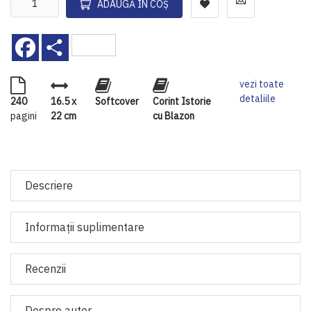
ADAUGĂ ÎN COȘ
Facebook
Share
vezi toate
detaliile
240
16.5 x
Softcover
Corint Istorie
pagini
22 cm
cu Blazon
Descriere
Informaţii suplimentare
Recenzii
Despre autor