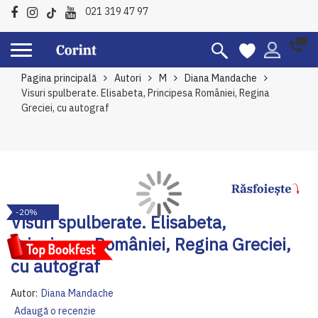
021 319 47 97
Pagina principală
Autori
M
Diana Mandache
Visuri spulberate. Elisabeta, Principesa României, Regina
Greciei, cu autograf
Skip
Sk
-20%
to
to
Visuri spulberate. Elisabeta,
the
th
Principesa României, Regina Greciei,
end
be
of
of
cu autograf
the
th
images
im
Autor:
Diana Mandache
gallery
ga
Adaugă o recenzie