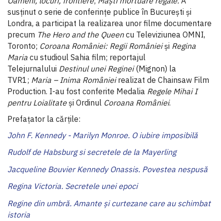
Oameni, locuri, frontiere
;
Măști mortuare regale.
A
susținut o serie de conferințe publice în București și
Londra, a participat la realizarea unor filme documentare
precum
The Hero and the Queen
cu Televiziunea OMNI,
Toronto;
Coroana României: Regii României
și
Regina
Maria
cu studioul Sahia film; reportajul
Telejurnalului
Destinul unei Reginei
(Mignon) la
TVR1;
Maria – Inima României
realizat de Chainsaw Film
Production. I-au fost conferite Medalia
Regele Mihai I
pentru Loialitate
și Ordinul
Coroana României
.
Prefaţator la cărţile:
John F. Kennedy - Marilyn Monroe. O iubire imposibilă
Rudolf de Habsburg si secretele de la Mayerling
Jacqueline Bouvier Kennedy Onassis. Povestea nespusă
Regina Victoria. Secretele unei epoci
Regine din umbră. Amante şi curtezane care au schimbat
istoria