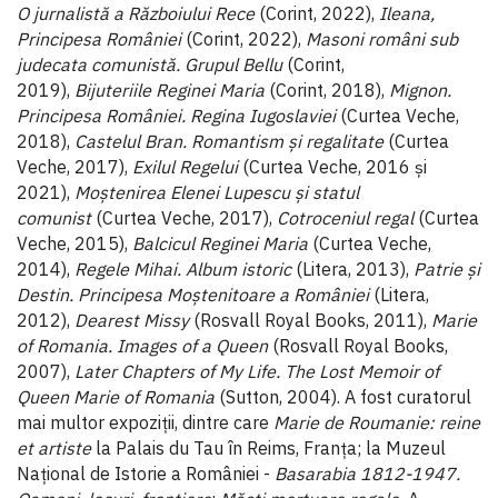
O jurnalistă a Războiului Rece
(Corint, 2022),
Ileana,
Principesa României
(Corint, 2022),
Masoni români sub
judecata comunistă. Grupul Bellu
(Corint,
2019),
Bijuteriile Reginei Maria
(Corint, 2018),
Mignon.
Principesa României. Regina Iugoslaviei
(Curtea Veche,
2018),
Castelul Bran. Romantism și regalitate
(Curtea
Veche, 2017),
Exilul Regelui
(Curtea Veche, 2016 și
2021),
Moștenirea Elenei Lupescu și statul
comunist
(Curtea Veche, 2017),
Cotroceniul regal
(Curtea
Veche, 2015),
Balcicul Reginei Maria
(Curtea Veche,
2014),
Regele Mihai. Album istoric
(Litera, 2013),
Patrie și
Destin. Principesa Moștenitoare a României
(Litera,
2012),
Dearest Missy
(Rosvall Royal Books, 2011),
Marie
of Romania.
Images of a Queen
(Rosvall Royal Books,
2007),
Later Chapters of My Life. The Lost Memoir of
Queen Marie of Romania
(Sutton, 2004). A fost curatorul
mai multor expoziții, dintre care
Marie de Roumanie: reine
et artiste
la Palais du Tau în Reims, Franța; la Muzeul
Național de Istorie a României -
Basarabia 1812-1947.