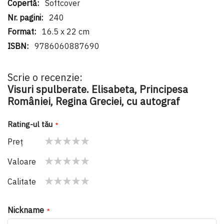
Softcover
240
16.5 x 22 cm
9786060887690
Scrie o recenzie:
Visuri spulberate. Elisabeta, Principesa
României, Regina Greciei, cu autograf
Rating-ul tău
Preţ
1
2
3
4
5
Valoare
star
stars
stars
stars
stars
1
2
3
4
5
Calitate
star
stars
stars
stars
stars
1
2
3
4
5
star
stars
stars
stars
stars
Nickname