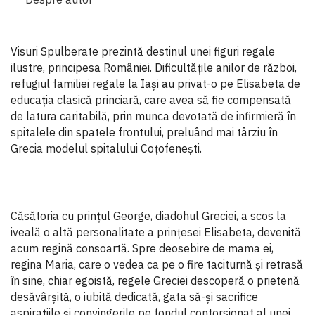
Visuri Spulberate prezintă destinul unei figuri regale
ilustre, principesa României. Dificultățile anilor de război,
refugiul familiei regale la Iași au privat-o pe Elisabeta de
educația clasică princiară, care avea să fie compensată
de latura caritabilă, prin munca devotată de infirmieră în
spitalele din spatele frontului, preluând mai târziu în
Grecia modelul spitalului Coțofenești.
Căsătoria cu prințul George, diadohul Greciei, a scos la
iveală o altă personalitate a prințesei Elisabeta, devenită
acum regină consoartă. Spre deosebire de mama ei,
regina Maria, care o vedea ca pe o fire taciturnă și retrasă
în sine, chiar egoistă, regele Greciei descoperă o prietenă
desăvârșită, o iubită dedicată, gata să-și sacrifice
aspirațiile și convingerile pe fondul contorsionat al unei