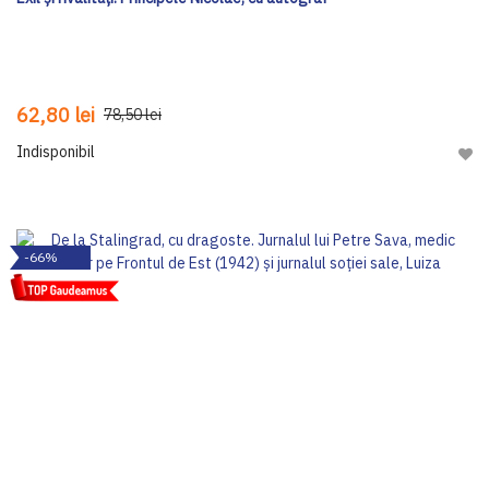
62,80 lei
78,50 lei
Indisponibil
Adau
-66%