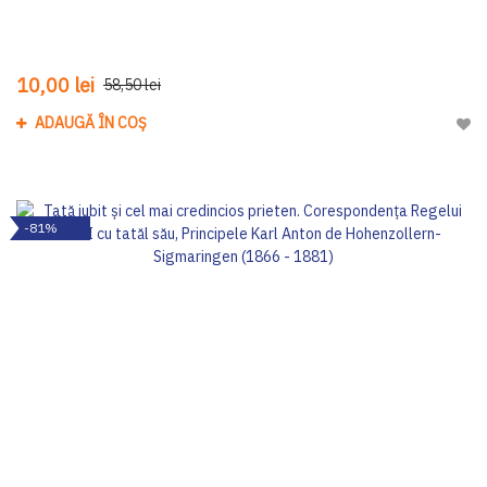
10,00 lei
58,50 lei
ADAUGĂ ÎN COȘ
Adau
-81%