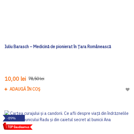
Iuliu Barasch – Medicină de pionierat în Țara Românească
10,00 lei
78,50 lei
ADAUGĂ ÎN COȘ
Adau
-89%