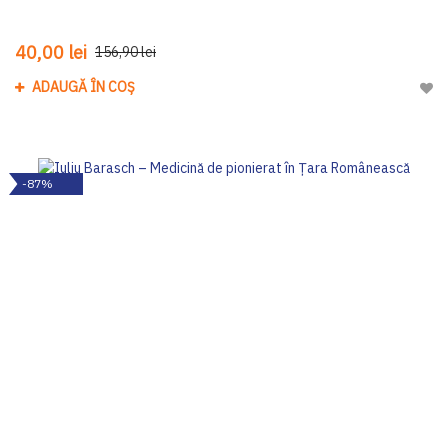
40,00 lei
156,90 lei
ADAUGĂ ÎN COȘ
Adau
-87%