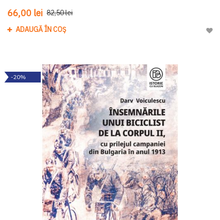
66,00 lei
82,50 lei
ADAUGĂ ÎN COȘ
Adau
-20%