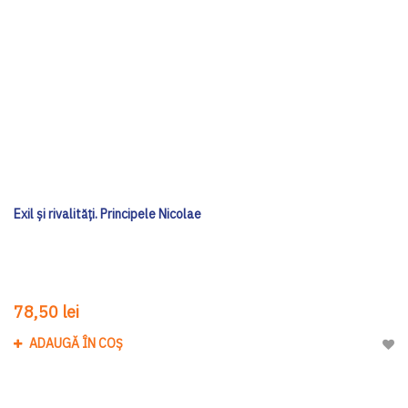
Exil și rivalități. Principele Nicolae
78,50 lei
ADAUGĂ ÎN COȘ
Adau