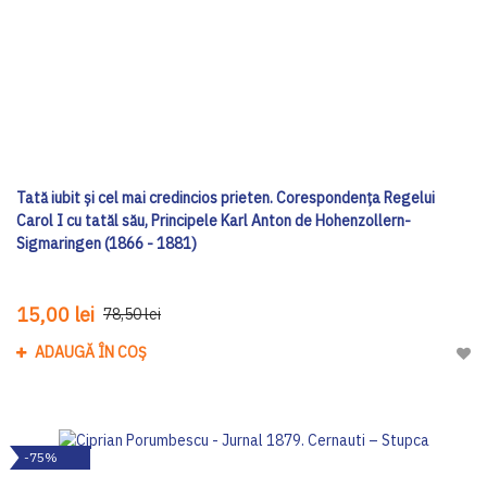
Tată iubit şi cel mai credincios prieten. Corespondența Regelui
Carol I cu tatăl său, Principele Karl Anton de Hohenzollern-
Sigmaringen (1866 - 1881)
15,00 lei
78,50 lei
ADAUGĂ ÎN COȘ
Adau
-75%