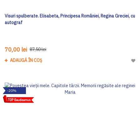
Visuri spulberate. Elisabeta, Principesa României, Regina Greciei, cu
autograf
70,00 lei
87,50 lei
ADAUGĂ ÎN COȘ
Adau
-20%