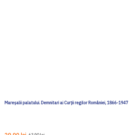
Mareșalii palatului. Demnitari ai Curții regilor României, 1866-1947
63,90 lei