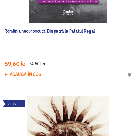
România necunoscută. Din șatră la Palatul Regal
59,60 lei
74,50 lei
ADAUGĂ ÎN COȘ
Adau
-20%