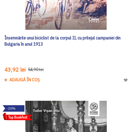
Însemnările unui biciclist de la corpul II, cu prilejul campaniei din
Bulgaria în anul 1913
43,92 lei
54,90 lei
ADAUGĂ ÎN COȘ
Adau
-20%