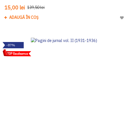
15,00 lei
139,50 lei
ADAUGĂ ÎN COȘ
Adau
-87%