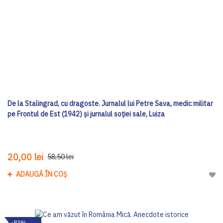
De la Stalingrad, cu dragoste. Jurnalul lui Petre Sava, medic militar
pe Frontul de Est (1942) și jurnalul soției sale, Luiza
20,00 lei
58,50 lei
ADAUGĂ ÎN COȘ
Adau
-83%