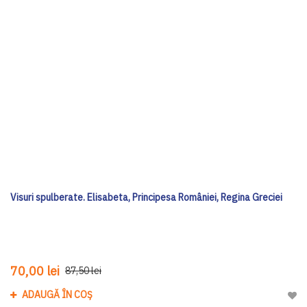
Visuri spulberate. Elisabeta, Principesa României, Regina Greciei
70,00 lei
87,50 lei
ADAUGĂ ÎN COȘ
Adau