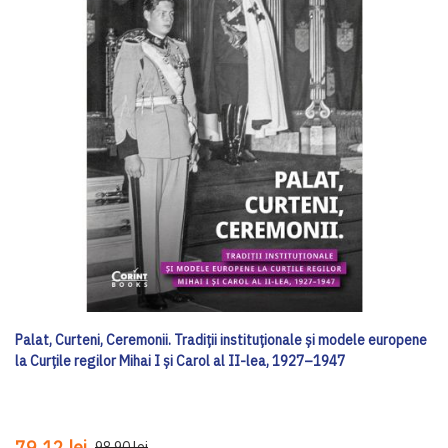
Palat, Curteni, Ceremonii. Tradiții instituționale și modele europene
la Curțile regilor Mihai I și Carol al II-lea, 1927–1947
79,12 lei
98,90 lei