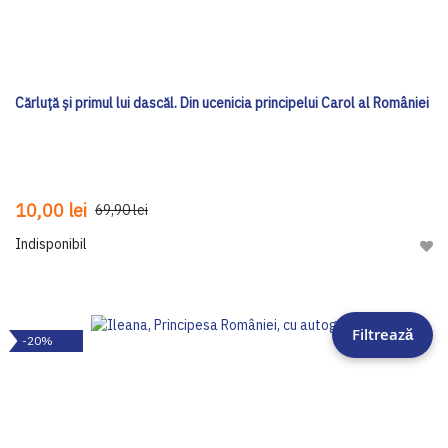
Cărluță și primul lui dascăl. Din ucenicia principelui Carol al României
10,00 lei
69,90 lei
Indisponibil
Adau
Filtrează
-20%