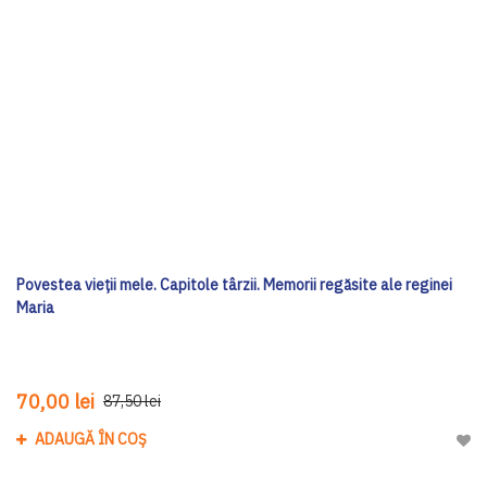
Povestea vieții mele. Capitole târzii. Memorii regăsite ale reginei
Maria
70,00 lei
87,50 lei
ADAUGĂ ÎN COȘ
Adau