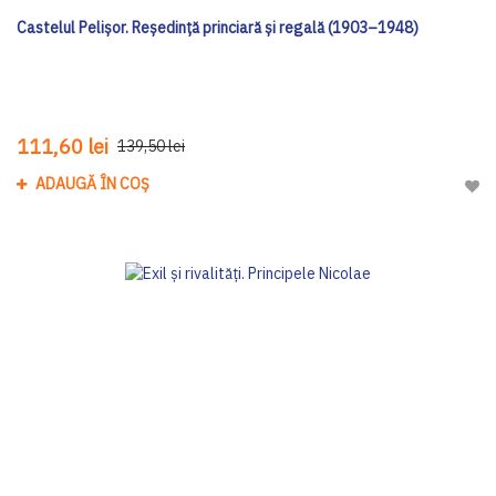
Castelul Pelişor. Reşedinţă princiară şi regală (1903–1948)
111,60 lei
139,50 lei
ADAUGĂ ÎN COȘ
Adau