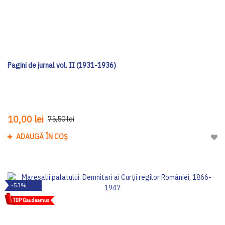
Pagini de jurnal vol. II (1931-1936)
10,00 lei
75,50 lei
ADAUGĂ ÎN COȘ
Adau
-53%