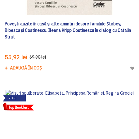
Povești auzite în casă și alte amintiri despre familiile Știrbey,
Bibescu și Costinescu. Ileana Kripp Costinescu în dialog cu Cătălin
Strat
55,92 lei
69,90 lei
ADAUGĂ ÎN COȘ
Adau
-20%