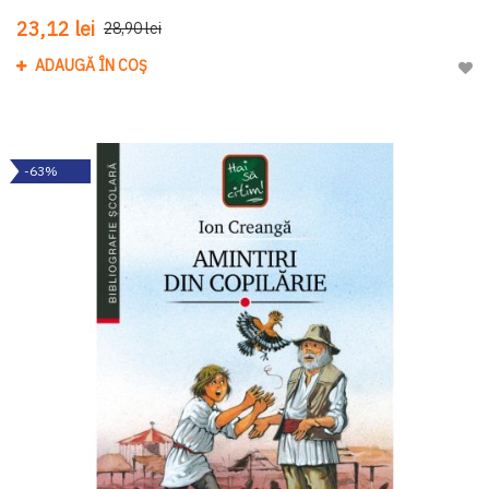
23,12 lei
28,90 lei
ADAUGĂ ÎN COȘ
Adau
-63%