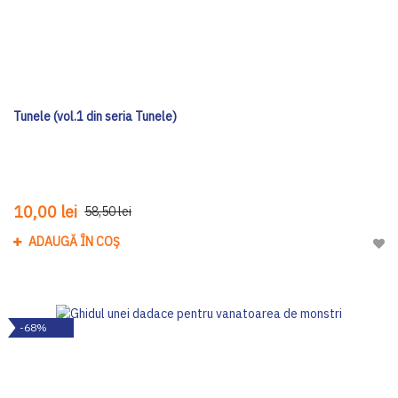
Tunele (vol.1 din seria Tunele)
10,00 lei
58,50 lei
ADAUGĂ ÎN COȘ
Adau
-68%