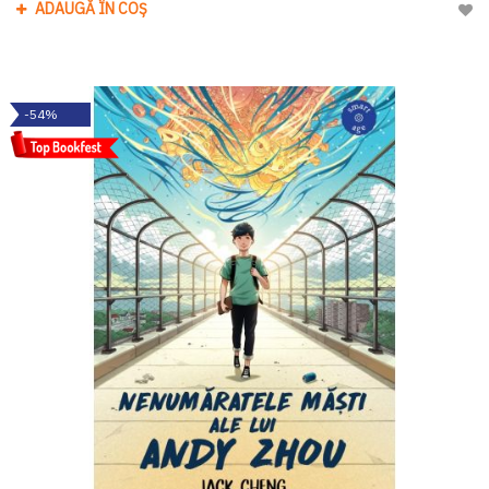
ADAUGĂ ÎN COȘ
Adau
-54%