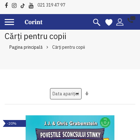
021 319 47 97
Cărți pentru copii
Pagina principală
Cărți pentru copii
Setati
ascendent
-20%