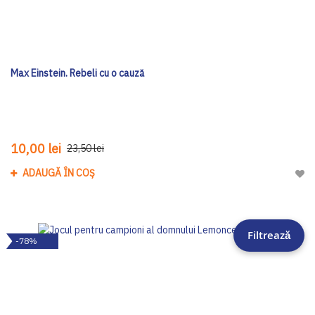
Max Einstein. Rebeli cu o cauză
10,00 lei
23,50 lei
ADAUGĂ ÎN COȘ
Adau
Filtrează
-78%