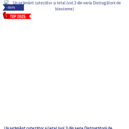
-86%
Un jurământ cutezător și letal (vol.3 din seria Distrugătorii de