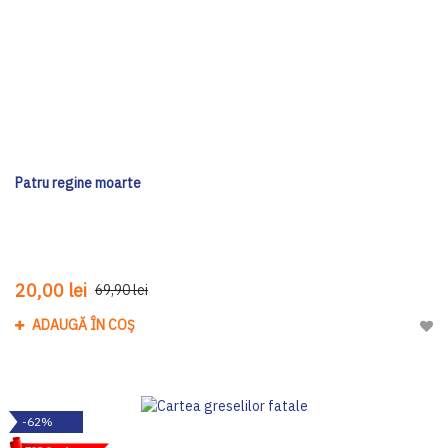
Patru regine moarte
20,00 lei
69,90 lei
ADAUGĂ ÎN COȘ
Adau
-62%