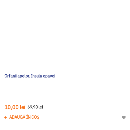
Orfanii apelor. Insula epavei
10,00 lei
69,90 lei
ADAUGĂ ÎN COȘ
Adau