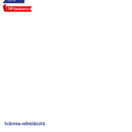
Scânteia neîmblânzită