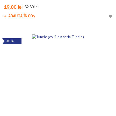
19,00 lei
52,50 lei
ADAUGĂ ÎN COȘ
Adau
-83%