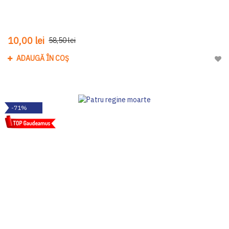
10,00 lei
58,50 lei
ADAUGĂ ÎN COȘ
Adau
-71%