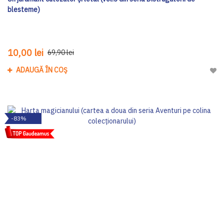
blesteme)
10,00 lei
69,90 lei
ADAUGĂ ÎN COȘ
Adau
-83%