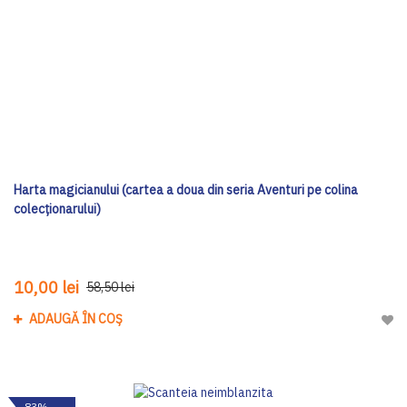
Harta magicianului (cartea a doua din seria Aventuri pe colina
colecționarului)
10,00 lei
58,50 lei
ADAUGĂ ÎN COȘ
Adau
-83%