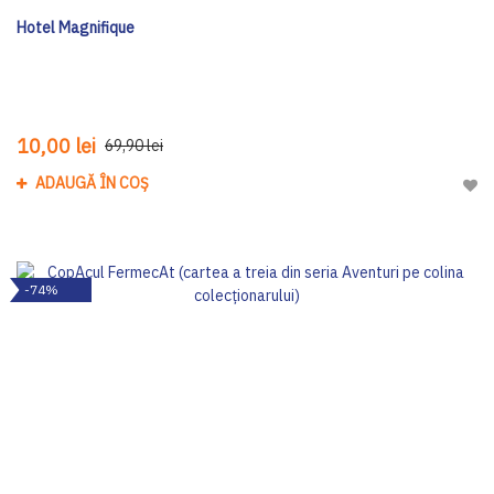
Hotel Magnifique
10,00 lei
69,90 lei
ADAUGĂ ÎN COȘ
Adau
-74%