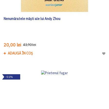
Nenumăratele măști ale lui Andy Zhou
20,00 lei
43,90 lei
ADAUGĂ ÎN COȘ
Adau
-51%