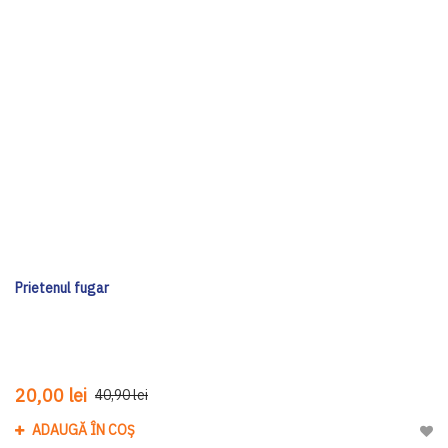
Prietenul fugar
20,00 lei
40,90 lei
ADAUGĂ ÎN COȘ
Adau