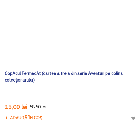
CopAcul FermecAt (cartea a treia din seria Aventuri pe colina
colecționarului)
15,00 lei
58,50 lei
ADAUGĂ ÎN COȘ
Adau