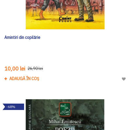
Amintiri din copilărie
10,00 lei
26,90 lei
ADAUGĂ ÎN COȘ
Adau
-68%