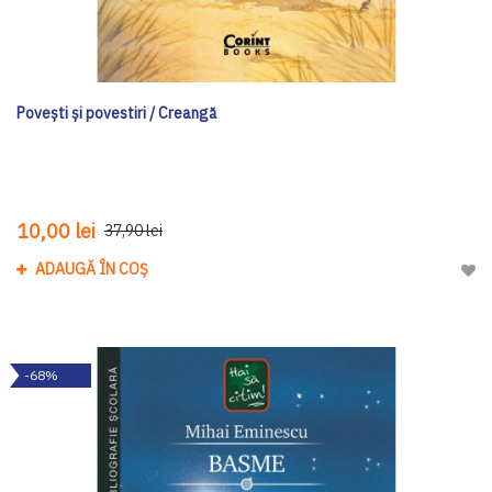
Poveşti şi povestiri / Creangă
10,00 lei
37,90 lei
ADAUGĂ ÎN COȘ
Adau
-68%