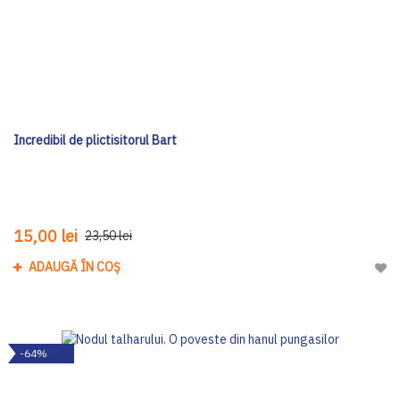
Incredibil de plictisitorul Bart
15,00 lei
23,50 lei
ADAUGĂ ÎN COȘ
Adau
-64%