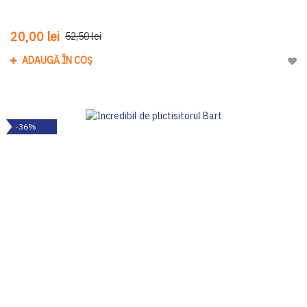
20,00 lei
52,50 lei
ADAUGĂ ÎN COȘ
Adau
-36%