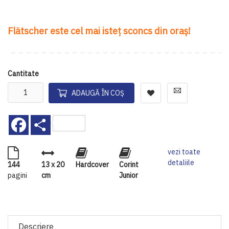
Flätscher este cel mai isteț sconcs din oraș!
Cantitate
ADAUGĂ ÎN COȘ
Facebook
Share
vezi toate
detaliile
144
13 x 20
Hardcover
Corint
pagini
cm
Junior
Descriere