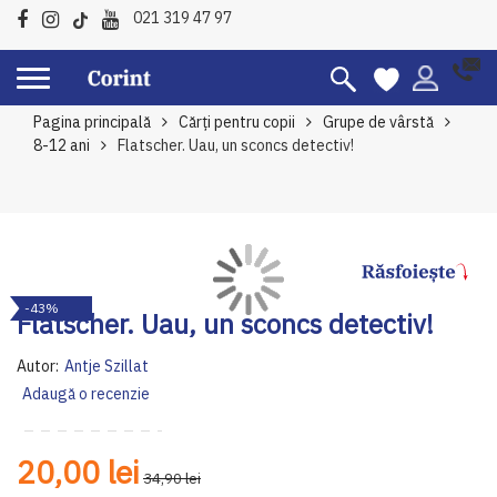
021 319 47 97
Pagina principală
Cărți pentru copii
Grupe de vârstă
8-12 ani
Flatscher. Uau, un sconcs detectiv!
Skip
Sk
-43%
to
to
Flatscher. Uau, un sconcs detectiv!
the
th
end
be
Autor:
Antje Szillat
of
of
Adaugă o recenzie
the
th
images
im
gallery
ga
20,00 lei
34,90 lei