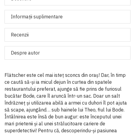
Informaţii suplimentare
Recenzii
Despre autor
Flätscher este cel mai isteț sconcs din oraș! Dar, în timp
ce caută să-și ia micul dejun în curtea din spatele
restaurantului preferat, ajunge să fie prins de furiosul
bucătar Bode, care îl aruncă într-un sac. Doar un salt
îndrăzneț și utilizarea abilă a armei cu duhori îl pot ajuta
să scape, ajungând… sub hainele lui Theo, fiul lui Bode.
Întâlnirea este însă de bun augur: este începutul unei
mari prietenii și al unei strălucitoare cariere de
superdetectivi! Pentru că, descoperindu-și pasiunea