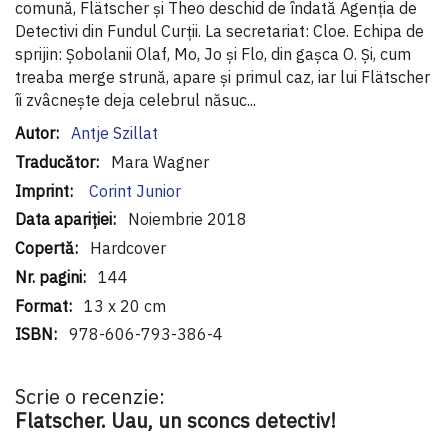
comună, Flätscher și Theo deschid de îndată Agenția de
Detectivi din Fundul Curții. La secretariat: Cloe. Echipa de
sprijin: Șobolanii Olaf, Mo, Jo și Flo, din gașca O. Și, cum
treaba merge strună, apare și primul caz, iar lui Flätscher
îi zvâcnește deja celebrul năsuc...
Informaţii
Antje Szillat
suplimentare
Mara Wagner
Corint Junior
Noiembrie 2018
Hardcover
144
13 x 20 cm
978-606-793-386-4
Scrie o recenzie:
Flatscher. Uau, un sconcs detectiv!