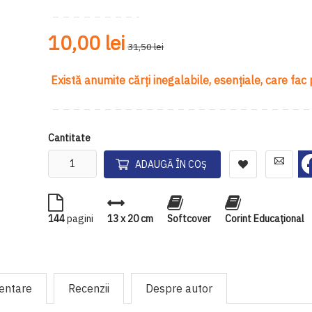
10,00 lei
31,50 lei
Există anumite cărţi inegalabile, esenţiale, care fac
Cantitate
ADAUGĂ ÎN COȘ
144
pagini
13 x 20 cm
Softcover
Corint Educaţional
mentare
Recenzii
Despre autor