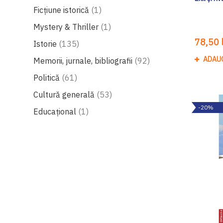
produs
Ficțiune istorică
1
produs
Mystery & Thriller
1
78,50 l
produse
Istorie
135
ADAU
produse
Memorii, jurnale, bibliografii
92
produse
Politică
61
produse
Cultură generală
53
-20%
produs
Educațional
1