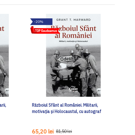
-20%
rii,
Războiul Sfânt al României. Militarii,
motivația și Holocaustul, cu autograf
65,20 lei
81,50 lei