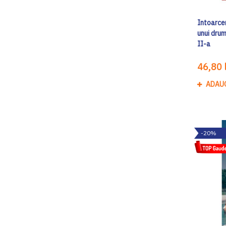
Intoarce
unui drum
II-a
46,80 l
ADAU
-20%