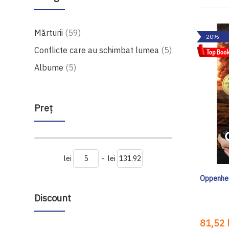
produse
Mărturii
59
-20%
produse
Conflicte care au schimbat lumea
5
produse
Albume
5
Preţ
lei
-
lei
Oppenhei
Discount
81,52 l