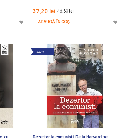
37,20 lei
46,50 lei
ADAUGĂ ÎN COȘ
Adaugă
Adaugă
la
la
Lista
Lista
de
de
-44%
Dorinte
Dorinte
e, cu
Dezertor la comuniști. De la Harvard pe