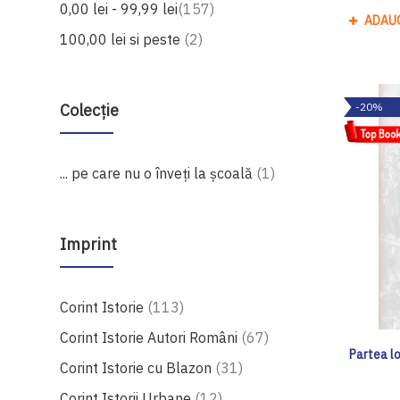
produse
0,00 lei
-
99,99 lei
157
ADAU
produse
100,00 lei
si peste
2
Colecție
-20%
produs
... pe care nu o înveți la școală
1
Imprint
produse
Corint Istorie
113
produse
Corint Istorie Autori Români
67
Partea l
produse
Corint Istorie cu Blazon
31
produse
Corint Istorii Urbane
12