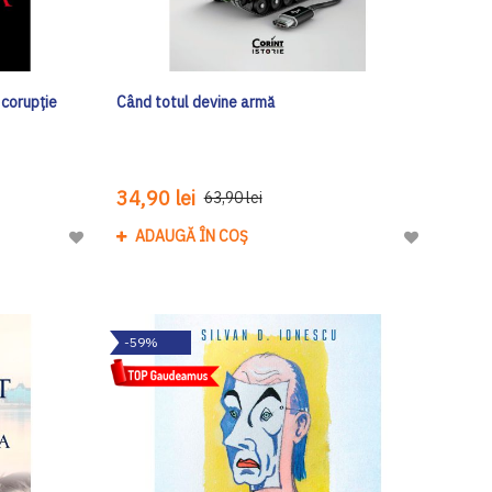
 corupție
Când totul devine armă
34,90 lei
63,90 lei
ADAUGĂ ÎN COȘ
Adaugă
Adaugă
la
la
Lista
Lista
de
de
-59%
Dorinte
Dorinte