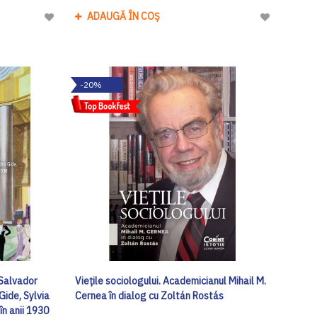
ADAUGĂ ÎN COȘ
Adaugă
Adaugă
la
la
Lista
Lista
de
de
-20%
Dorinte
Dorinte
 Salvador
Viețile sociologului. Academicianul Mihail M.
Gide, Sylvia
Cernea în dialog cu Zoltán Rostás
în anii 1930