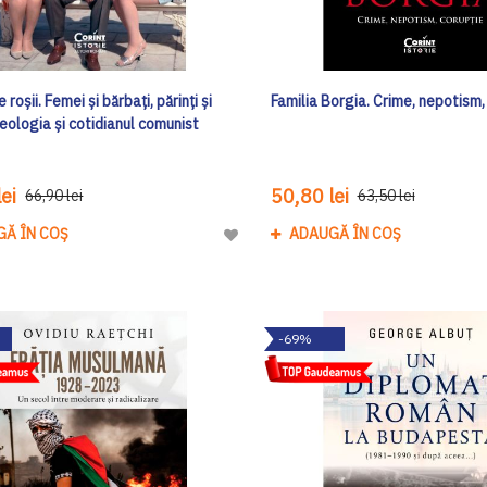
 roșii. Femei și bărbați, părinți și
Familia Borgia. Crime, nepotism,
ideologia și cotidianul comunist
ei
50,80 lei
66,90 lei
63,50 lei
GĂ ÎN COȘ
ADAUGĂ ÎN COȘ
Adaugă
la
Lista
de
-69%
Dorinte