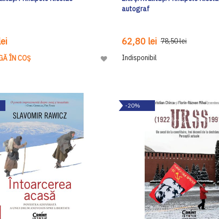
autograf
ei
62,80 lei
78,50 lei
Indisponibil
GĂ ÎN COȘ
Adaugă
la
Lista
de
-20%
Dorinte