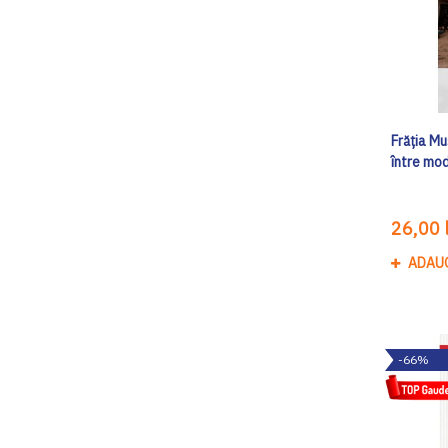
Frăția M
între mod
26,00 l
ADAU
-66%