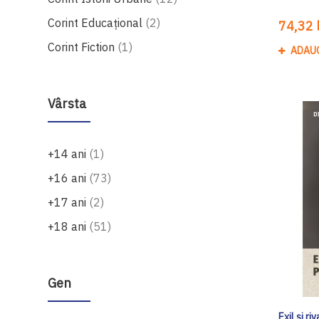
produse
Corint Educaţional
2
74,32 l
produs
Corint Fiction
1
ADAU
Vârsta
produs
+14 ani
1
produse
+16 ani
73
produse
+17 ani
2
produse
+18 ani
51
Gen
Exil și ri