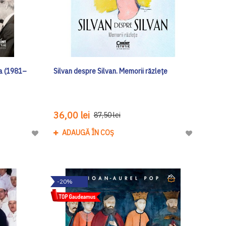
a (1981–
Silvan despre Silvan. Memorii răzlețe
36,00 lei
87,50 lei
ADAUGĂ ÎN COȘ
Adaugă
Adaugă
la
la
Lista
Lista
de
de
-20%
Dorinte
Dorinte