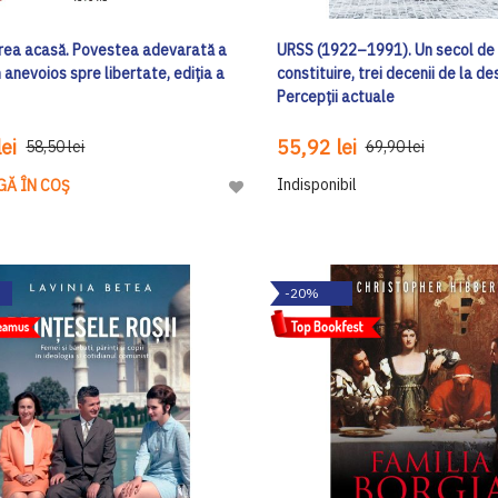
rea acasă. Povestea adevarată a
URSS (1922–1991). Un secol de 
 anevoios spre libertate, ediția a
constituire, trei decenii de la d
Percepții actuale
ei
55,92 lei
58,50 lei
69,90 lei
Indisponibil
GĂ ÎN COȘ
Adaugă
la
Lista
de
-20%
Dorinte