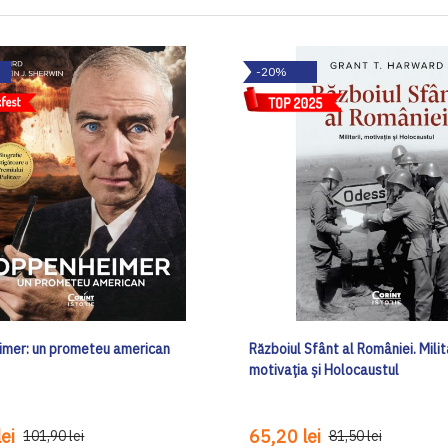
-20%
mer: un prometeu american
Războiul Sfânt al României. Milita
motivația și Holocaustul
ei
65,20 lei
101,90 lei
81,50 lei