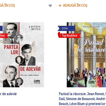
GĂ ÎN COȘ
ADAUGĂ ÎN COȘ
Adaugă
la
Lista
de
-20%
Dorinte
or de adevăr
Parisul la răscruce. Jean Renoir,
Dalí, Simone de Beauvoir, André 
Beach, Léon Blum și prietenii lor 