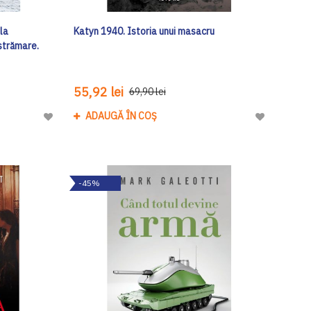
la
Katyn 1940. Istoria unui masacru
estrămare.
55,92 lei
69,90 lei
ADAUGĂ ÎN COȘ
Adaugă
Adaugă
la
la
Lista
Lista
de
de
-45%
Dorinte
Dorinte