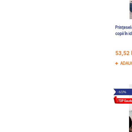
Prințesele
copii în 
53,52 l
ADAU
-61%