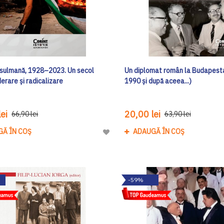
usulmană, 1928–2023. Un secol
Un diplomat român la Budapest
erare și radicalizare
1990 și după aceea...)
ei
20,00 lei
66,90 lei
63,90 lei
GĂ ÎN COȘ
ADAUGĂ ÎN COȘ
Adaugă
la
Lista
de
-59%
Dorinte