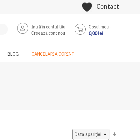
Contact
Intră în contul tău
Coşul meu
Creează cont nou
0,00 lei
BLOG
CANCELARIA CORINT
Setati
ascendent