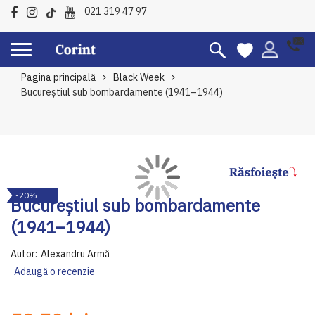
021 319 47 97
Pagina principală
Black Week
Bucureștiul sub bombardamente (1941–1944)
Skip
Sk
-20%
to
to
Bucureștiul sub bombardamente
the
th
(1941–1944)
end
be
of
of
Autor:
Alexandru Armă
the
th
Adaugă o recenzie
images
im
gallery
ga