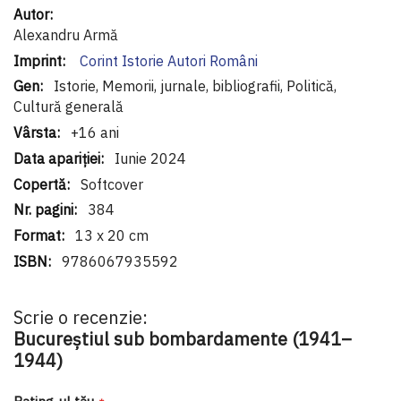
Informaţii
suplimentare
Alexandru Armă
Corint Istorie Autori Români
Istorie, Memorii, jurnale, bibliografii, Politică,
Cultură generală
+16 ani
Iunie 2024
Softcover
384
13 x 20 cm
9786067935592
Scrie o recenzie:
Bucureștiul sub bombardamente (1941–
1944)