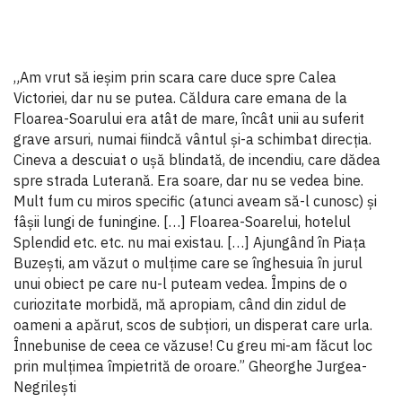
„Am vrut să ieșim prin scara care duce spre Calea
Victoriei, dar nu se putea. Căldura care emana de la
Floarea-Soarului era atât de mare, încât unii au suferit
grave arsuri, numai fiindcă vântul și-a schimbat direcția.
Cineva a descuiat o ușă blindată, de incendiu, care dădea
spre strada Luterană. Era soare, dar nu se vedea bine.
Mult fum cu miros specific (atunci aveam să-l cunosc) și
fâșii lungi de funingine. […] Floarea-Soarelui, hotelul
Splendid etc. etc. nu mai existau. […] Ajungând în Piața
Buzești, am văzut o mulțime care se înghesuia în jurul
unui obiect pe care nu-l puteam vedea. Împins de o
curiozitate morbidă, mă apropiam, când din zidul de
oameni a apărut, scos de subțiori, un disperat care urla.
Înnebunise de ceea ce văzuse! Cu greu mi-am făcut loc
prin mulțimea împietrită de oroare.” Gheorghe Jurgea-
Negrilești