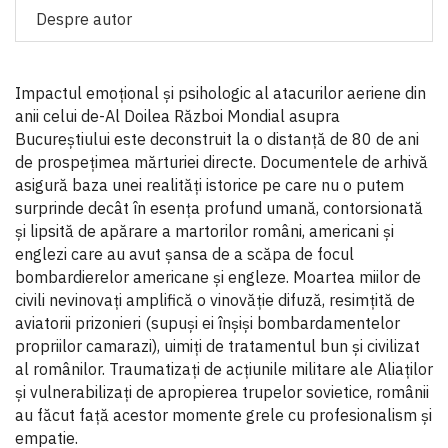
Despre autor
Impactul emoțional și psihologic al atacurilor aeriene din
anii celui de-Al Doilea Război Mondial asupra
Bucureștiului este deconstruit la o distanță de 80 de ani
de prospețimea mărturiei directe. Documentele de arhivă
asigură baza unei realități istorice pe care nu o putem
surprinde decât în esența profund umană, contorsionată
și lipsită de apărare a martorilor români, americani și
englezi care au avut șansa de a scăpa de focul
bombardierelor americane și engleze. Moartea miilor de
civili nevinovați amplifică o vinovăție difuză, resimțită de
aviatorii prizonieri (supuși ei înșiși bombardamentelor
propriilor camarazi), uimiți de tratamentul bun și civilizat
al românilor. Traumatizați de acțiunile militare ale Aliaților
și vulnerabilizați de apropierea trupelor sovietice, românii
au făcut față acestor momente grele cu profesionalism și
empatie.