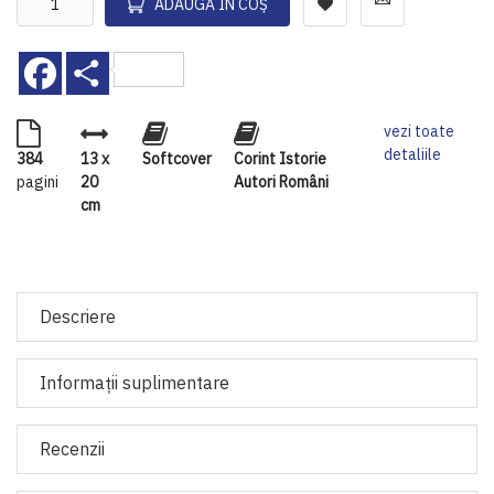
ADAUGĂ ÎN COȘ
Facebook
Share
vezi toate
detaliile
384
13 x
Softcover
Corint Istorie
pagini
20
Autori Români
cm
Descriere
Informaţii suplimentare
Recenzii