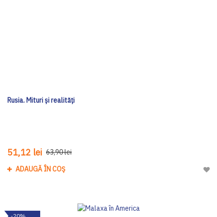
Rusia. Mituri și realități
51,12 lei
63,90 lei
ADAUGĂ ÎN COȘ
Adau
-20%