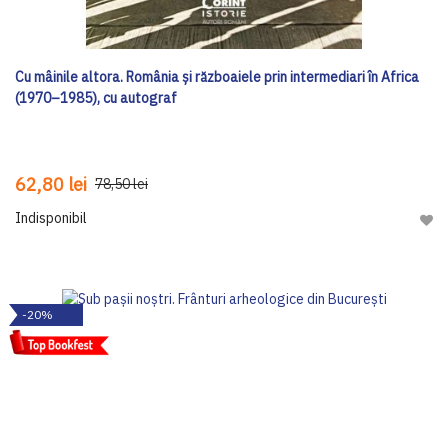
Cu mâinile altora. România și războaiele prin intermediari în Africa
(1970–1985), cu autograf
62,80 lei
78,50 lei
Indisponibil
Adau
-20%