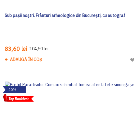
Sub pașii noștri. Frânturi arheologice din București, cu autograf
83,60 lei
104,50 lei
ADAUGĂ ÎN COȘ
Adau
-20%