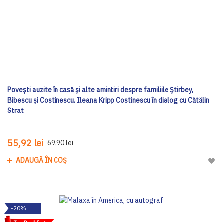
Povești auzite în casă și alte amintiri despre familiile Știrbey,
Bibescu și Costinescu. Ileana Kripp Costinescu în dialog cu Cătălin
Strat
55,92 lei
69,90 lei
ADAUGĂ ÎN COȘ
Adau
-20%