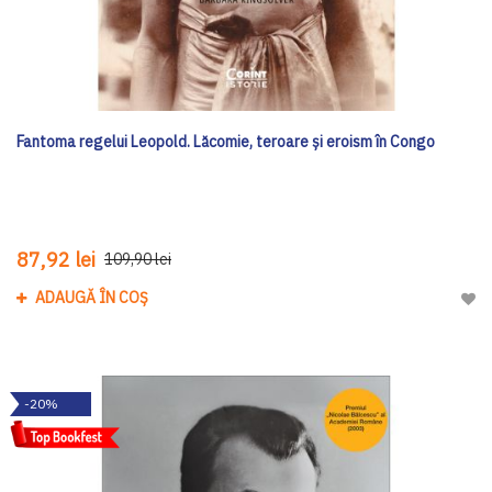
Fantoma regelui Leopold. Lăcomie, teroare și eroism în Congo
87,92 lei
109,90 lei
ADAUGĂ ÎN COȘ
Adau
-20%