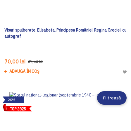
Visuri spulberate. Elisabeta, Principesa României, Regina Greciei, cu
autograf
70,00 lei
87,50 lei
ADAUGĂ ÎN COȘ
Adau
Filtrează
-20%