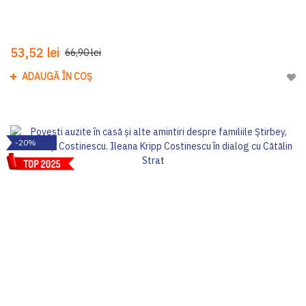
53,52 lei
66,90 lei
ADAUGĂ ÎN COȘ
Adau
-20%