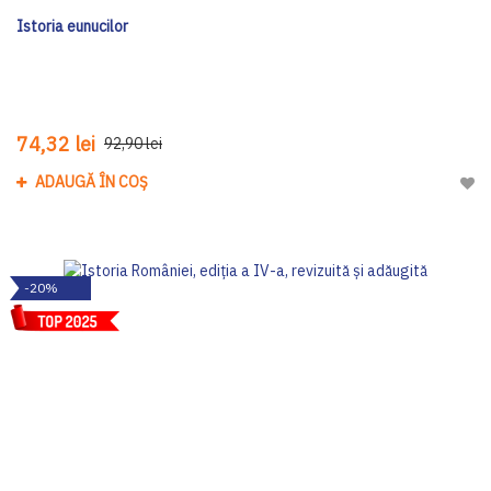
Istoria eunucilor
74,32 lei
92,90 lei
ADAUGĂ ÎN COȘ
Adau
-20%