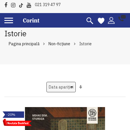
021 319 47 97
Istorie
Pagina principală
Non-ficțiune
Istorie
Setati
ascendent
-20%