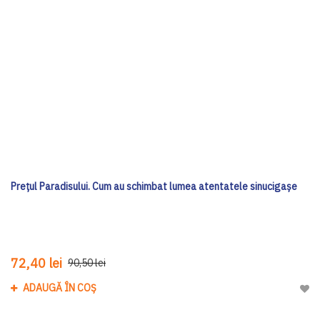
Prețul Paradisului. Cum au schimbat lumea atentatele sinucigașe
72,40 lei
90,50 lei
ADAUGĂ ÎN COȘ
Adau