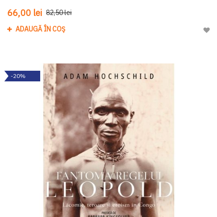
66,00 lei
82,50 lei
ADAUGĂ ÎN COȘ
Adau
-20%