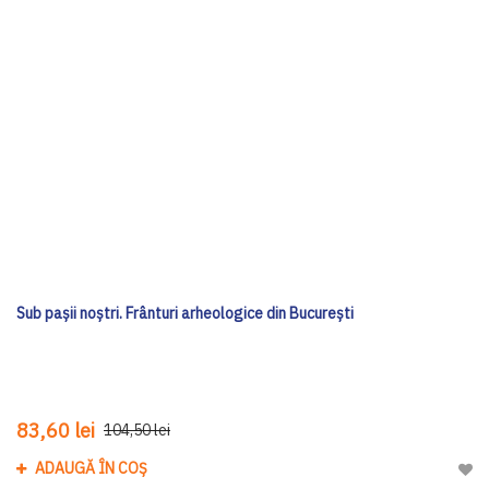
Sub pașii noștri. Frânturi arheologice din București
83,60 lei
104,50 lei
ADAUGĂ ÎN COȘ
Adau