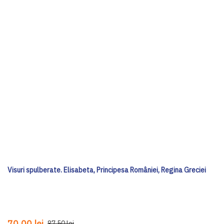
Visuri spulberate. Elisabeta, Principesa României, Regina Greciei
70,00 lei
87,50 lei