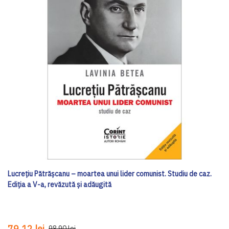
Lucrețiu Pătrășcanu – moartea unui lider comunist. Studiu de caz.
Ediția a V-a, revăzută și adăugită
79,12 lei
98,90 lei