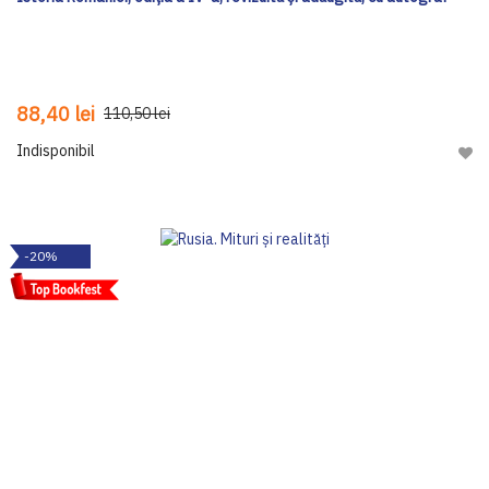
88,40 lei
110,50 lei
Indisponibil
Adau
-20%