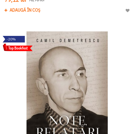
ADAUGĂ ÎN COȘ
Adau
-20%