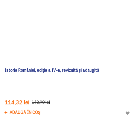
Istoria României, ediția a IV-a, revizuită și adăugită
114,32 lei
142,90 lei
ADAUGĂ ÎN COȘ
Adau