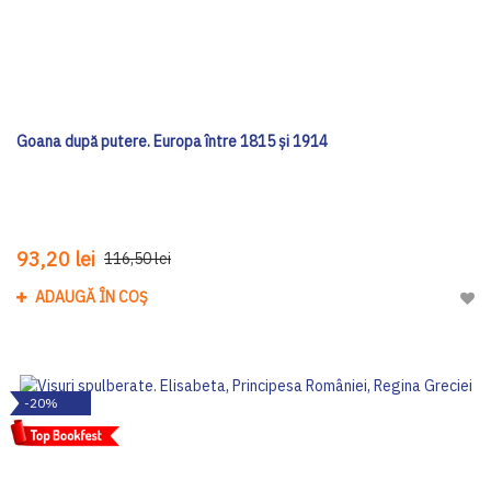
Goana după putere. Europa între 1815 și 1914
93,20 lei
116,50 lei
ADAUGĂ ÎN COȘ
Adau
-20%