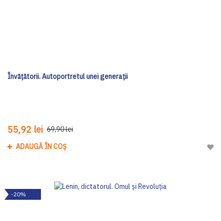
Învățătorii. Autoportretul unei generații
55,92 lei
69,90 lei
ADAUGĂ ÎN COȘ
Adau
-20%