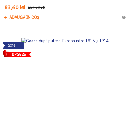
83,60 lei
104,50 lei
ADAUGĂ ÎN COȘ
Adau
-20%