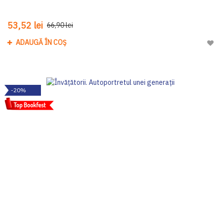
53,52 lei
66,90 lei
ADAUGĂ ÎN COȘ
Adau
-20%