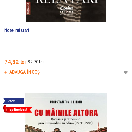
Note, relatări
74,32 lei
92,90 lei
ADAUGĂ ÎN COȘ
Adau
-20%