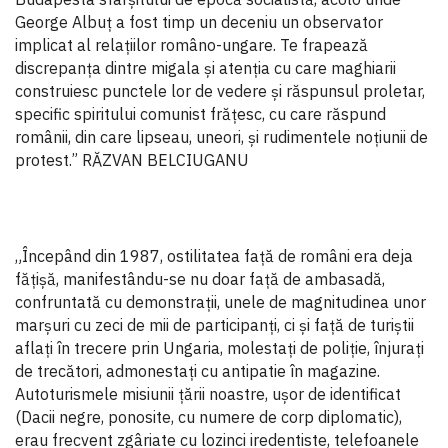
George Albuț a fost timp un deceniu un observator
implicat al relațiilor româno-ungare. Te frapează
discrepanța dintre migala și atenția cu care maghiarii
construiesc punctele lor de vedere și răspunsul proletar,
specific spiritului comunist frățesc, cu care răspund
românii, din care lipseau, uneori, și rudimentele noțiunii de
protest.” RĂZVAN BELCIUGANU
„Începând din 1987, ostilitatea față de români era deja
fățișă, manifestându-se nu doar față de ambasadă,
confruntată cu demonstrații, unele de magnitudinea unor
marșuri cu zeci de mii de participanți, ci și față de turiștii
aflați în trecere prin Ungaria, molestați de poliție, înjurați
de trecători, admonestați cu antipatie în magazine.
Autoturismele misiunii țării noastre, ușor de identificat
(Dacii negre, ponosite, cu numere de corp diplomatic),
erau frecvent zgâriate cu lozinci iredentiste, telefoanele