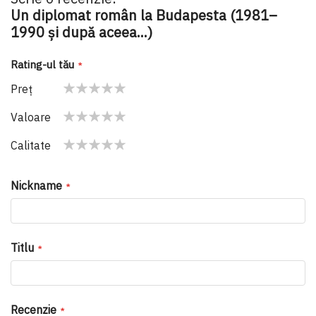
Un diplomat român la Budapesta (1981–
1990 și după aceea...)
Rating-ul tău
Preţ
1
2
3
4
5
Valoare
star
stars
stars
stars
stars
1
2
3
4
5
Calitate
star
stars
stars
stars
stars
1
2
3
4
5
star
stars
stars
stars
stars
Nickname
Titlu
Recenzie