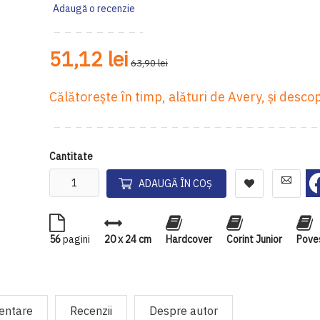
Adaugă o recenzie
51,12 lei
63,90 lei
Călătorește în timp, alături de Avery, și descop
Cantitate
ADAUGĂ ÎN COȘ
56
pagini
20 x 24 cm
Hardcover
Corint Junior
Poveș
mentare
Recenzii
Despre autor