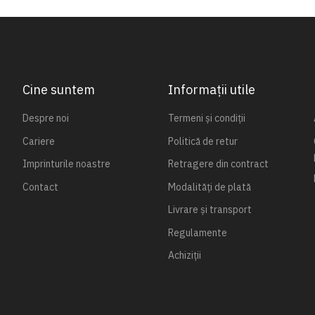
Cine suntem
Informații utile
Despre noi
Termeni și condiții
Cariere
Politică de retur
Imprinturile noastre
Retragere din contract
Contact
Modalități de plată
Livrare și transport
Regulamente
Achiziții