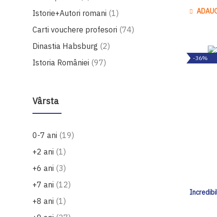
ADAUG
produs
Istorie+Autori romani
1
produse
Carti vouchere profesori
74
produse
Dinastia Habsburg
2
-36%
produse
Istoria României
97
Vârsta
produse
0-7 ani
19
produs
+2 ani
1
produse
+6 ani
3
produse
+7 ani
12
Incredibi
produs
+8 ani
1