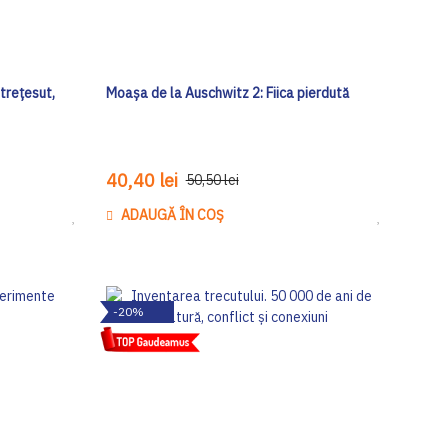
trețesut,
Moașa de la Auschwitz 2: Fiica pierdută
40,40 lei
50,50 lei
ADAUGĂ ÎN COȘ
Adaugă
Adaugă
la
la
Lista
Lista
de
de
-20%
Dorinte
Dorinte