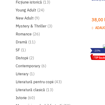
produse
Ficțiune istorică
13
produse
Young Adult
24
produse
New Adult
9
38,00 l
produse
Mystery & Thriller
3
ADAUG
produse
Romance
26
produse
Dramă
11
produs
SF
1
-20%
produse
Distopii
2
produse
Contemporary
6
produs
Literary
1
produse
Literatură pentru copii
43
produse
Literatură clasică
13
produse
Istorie
60