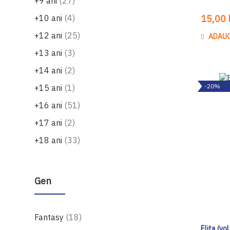
produse
+9 ani
27
produse
+10 ani
4
15,00 l
produse
+12 ani
25
ADAUG
produse
+13 ani
3
produse
+14 ani
2
produs
-20%
+15 ani
1
produse
+16 ani
51
produse
+17 ani
2
produse
+18 ani
33
Gen
produse
Fantasy
18
Elita (vo