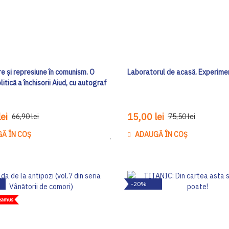
e și represiune în comunism. O
Laboratorul de acasă. Experime
litică a închisorii Aiud, cu autograf
ei
15,00 lei
66,90 lei
75,50 lei
Ă ÎN COȘ
ADAUGĂ ÎN COȘ
Adaugă
la
Lista
de
-20%
Dorinte