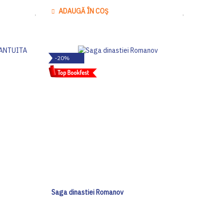
ADAUGĂ ÎN COȘ
Adaugă
Adaugă
la
la
Lista
Lista
de
de
-20%
Dorinte
Dorinte
Saga dinastiei Romanov