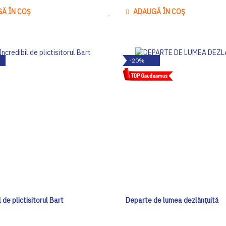
Ă ÎN COȘ
ADAUGĂ ÎN COȘ
Adaugă
la
Lista
de
-20%
Dorinte
l de plictisitorul Bart
Departe de lumea dezlănțuită