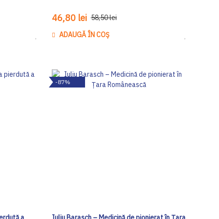
46,80 lei
58,50 lei
ADAUGĂ ÎN COȘ
Adaugă
Adaugă
la
la
Lista
Lista
de
de
-87%
Dorinte
Dorinte
erdută a
Iuliu Barasch – Medicină de pionierat în Țara