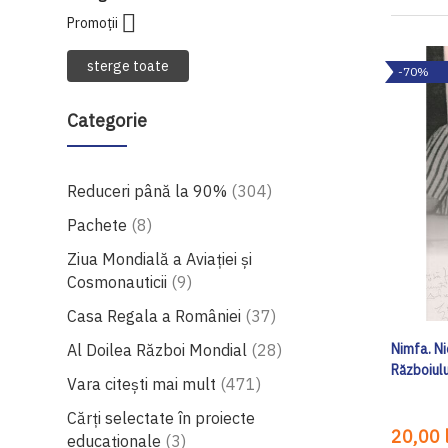
Promoții
sterge toate
-70%
Categorie
produse
Reduceri până la 90%
304
produse
Pachete
8
Ziua Mondială a Aviației și
produse
Cosmonauticii
9
produse
Casa Regala a României
37
produse
Al Doilea Război Mondial
28
Nimfa. Ni
Războiulu
produse
Vara citești mai mult
471
Cărţi selectate în proiecte
20,00 l
produse
educaţionale
3