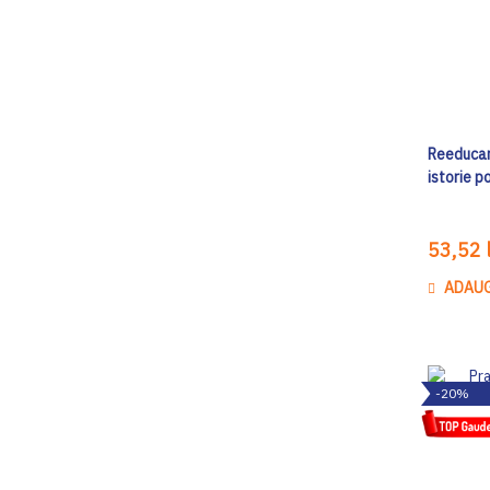
Reeducar
istorie po
53,52 l
ADAUG
-20%