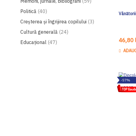
produse
Memorii, jurnale, bibliografii
59
produse
Politică
40
Vânătorii
produse
Creșterea și îngrijirea copilului
3
produse
Cultură generală
24
46,80 l
produse
Educațional
47
ADAUG
-57%