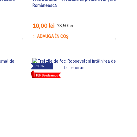
Românească
10,00 lei
78,50 lei
ADAUGĂ ÎN COȘ
Adaugă
Adaugă
la
la
Lista
Lista
de
de
-20%
Dorinte
Dorinte