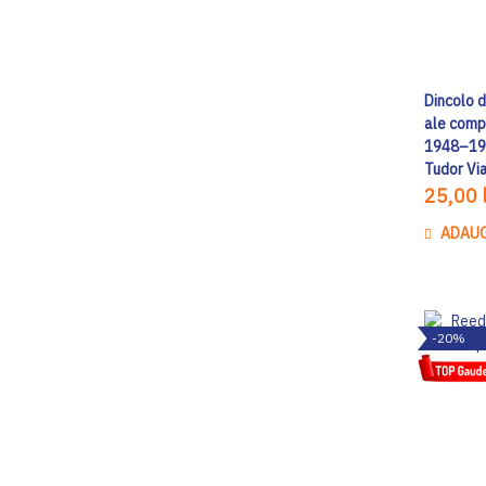
Dincolo d
ale compr
1948–1964
Tudor Vi
25,00 l
ADAUG
-20%