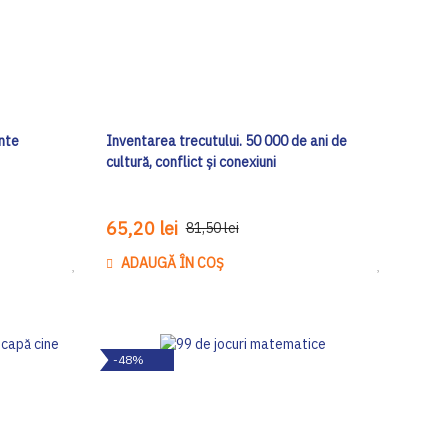
nte
Inventarea trecutului. 50 000 de ani de
cultură, conflict și conexiuni
65,20 lei
81,50 lei
ADAUGĂ ÎN COȘ
Adaugă
Adaugă
la
la
Lista
Lista
de
de
-48%
Dorinte
Dorinte