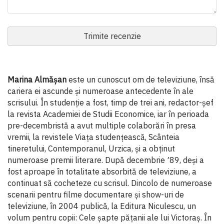
Trimite recenzie
Marina Almășan
este un cunoscut om de televiziune, însă
cariera ei ascunde şi numeroase antecedente în ale
scrisului. În studenţie a fost, timp de trei ani, redactor-şef
la revista Academiei de Studii Economice, iar în perioada
pre-decembristă a avut multiple colaborări în presa
vremii, la revistele Viaţa studenţească, Scânteia
tineretului, Contemporanul, Urzica, şi a obţinut
numeroase premii literare. După decembrie ՚89, deşi a
fost aproape în totalitate absorbită de televiziune, a
continuat să cocheteze cu scrisul. Dincolo de numeroase
scenarii pentru filme documentare şi show-uri de
televiziune, în 2004 publică, la Editura Niculescu, un
volum pentru copii: Cele şapte păţanii ale lui Victoraş. În