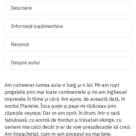
Descriere
Informaţii suplimentare
Recenzii
Despre autor
Am cutreierat lumea asta-n lung și-n lat. Mi-am rupt
pingelele prin mai toate continentele și mi-am înghesuit
impresiile în filme și cărți. Am ajuns, de această dată, în
nordul Planetei. Înca puțin și pașii-mi rătăceau prin
zăpezile veșnice. Dar m-am oprit, în drum, într-o țară
fabuloasă, cu aromă de fiorduri și trăsaturi vikinge, cu
oameni mai calzi decât ți-ar da voie prejudecațile să crezi.
Am împachetat, cum m-am priceput eu mai bine,