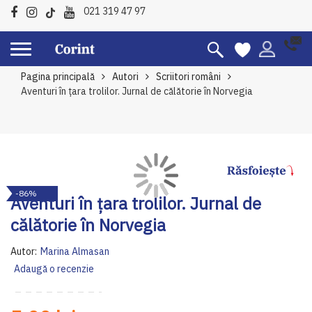
021 319 47 97
Pagina principală
Autori
Scriitori români
Aventuri în țara trolilor. Jurnal de călătorie în Norvegia
Skip
Sk
-86%
to
to
Aventuri în țara trolilor. Jurnal de
the
th
călătorie în Norvegia
end
be
of
of
Autor:
Marina Almasan
the
th
Adaugă o recenzie
images
im
gallery
ga