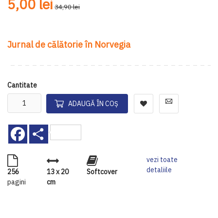
5,00 lei
34,90 lei
Jurnal de călătorie în Norvegia
Cantitate
ADAUGĂ ÎN COȘ
Facebook
Share
vezi toate
detaliile
256
13 x 20
Softcover
pagini
cm