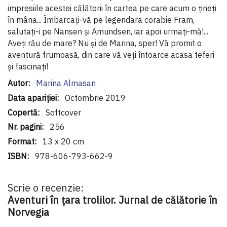
impresiile acestei călătorii în cartea pe care acum o țineți
în mâna... Îmbarcați-vă pe legendara corabie Fram,
salutați-i pe Nansen și Amundsen, iar apoi urmați-mă!...
Aveți rău de mare? Nu și de Marina, sper! Vă promit o
aventură frumoasă, din care vă veți întoarce acasa teferi
și fascinați!
Informaţii
Marina Almasan
suplimentare
Octombrie 2019
Softcover
256
13 x 20 cm
978-606-793-662-9
Scrie o recenzie:
Aventuri în țara trolilor. Jurnal de călătorie în
Norvegia