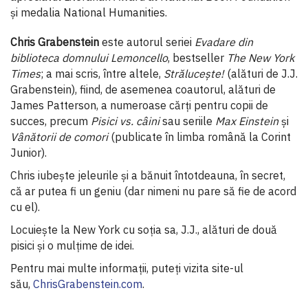
şi medalia National Humanities.
Chris Grabenstein
este autorul seriei
Evadare din
biblioteca domnului Lemoncello
, bestseller
The
New York
Times
; a mai scris, între altele,
Strălucește!
(alături de J.J.
Grabenstein), fiind, de asemenea coautorul, alături de
James Patterson, a numeroase cărți pentru copii de
succes, precum
Pisici vs. câini
sau seriile
Max Einstein
și
Vânătorii de comori
(publicate în limba română la Corint
Junior).
Chris iubește jeleurile și a bănuit întotdeauna, în secret,
că ar putea fi un geniu (dar nimeni nu pare să fie de acord
cu el).
Locuiește la New York cu soția sa, J.J., alături de două
pisici și o mulțime de idei.
Pentru mai multe informații, puteți vizita site-ul
său,
ChrisGrabenstein.com
.