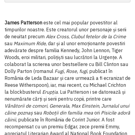
James Patterson
este cel mai popular povestitor al
timpurilor noastre. Este creatorul unor personaje și serii
de neuitat precum
Alex Cross
,
Clubul fetelor de la Crime
sau
Maximum Ride
, dar şi al unor emoţionante povestiri
adevărate despre familia Kennedy, John Lennon, Tiger
Woods, eroi militari, poliţişti sau lucrători la Urgenţe. A
colaborat la scrierea unor bestsellere cu Bill Clinton sau
Dolly Parton (romanul
Fugi, Rose, fugi
, publicat în
România de Leda Bazaar și care urmează a fi ecranizat de
Reese Witherspoon), iar, mai recent, cu Michael Crichton
la blockbusterul
Erupţia
. Lui Patterson i se datorează și
nenumărate cărţi și serii pentru copii, printre care
Vânătorii de comori
,
Generala
,
Max Einstein
,
Jurnalul unui
câine poznaș
sau
Roboţii din familia mea
ori
Pisicile adoră
câinii
, publicate în România de Corint Junior. A fost
recompensat cu un premiu Edgar, zece premii Emmy,
apreciatul Literarian Award al National Book Foundation