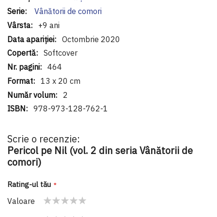
Vânătorii de comori
+9 ani
Octombrie 2020
Softcover
464
13 x 20 cm
2
978-973-128-762-1
Scrie o recenzie:
Pericol pe Nil (vol. 2 din seria Vânătorii de
comori)
Rating-ul tău
Valoare
1
2
3
4
5