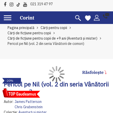
021 319 47 97
Pagina principală
Cărți pentru copii
Cărți de ficțiune pentru copii
Cărți de ficțiune pentru copii de +9 ani (Aventură și mister)
Pericol pe Nil (vol. 2 din seria Vânătorii de comori)
Skip
Sk
-20%
to
to
Pericol pe Nil (vol. 2 din seria Vânătorii
the
th
de comori)
end
be
of
of
Autor:
James Patterson
the
th
Chris Grabenstein
images
im
Colecție:
Aventură și mister