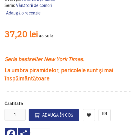
gallery
ga
Serie:
Vânătorii de comori
Adaugă o recenzie
37,20 lei
46,50 lei
Serie bestseller New York Times.
La umbra piramidelor, pericolele sunt şi mai
înspăimântătoare
Cantitate
ADAUGĂ ÎN COȘ
Facebook
Share