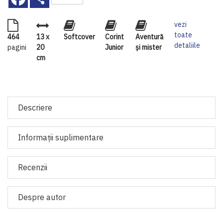
vezi
toate
464
13 x
Softcover
Corint
Aventură
detaliile
pagini
20
Junior
și mister
cm
Descriere
Informaţii suplimentare
Recenzii
Despre autor