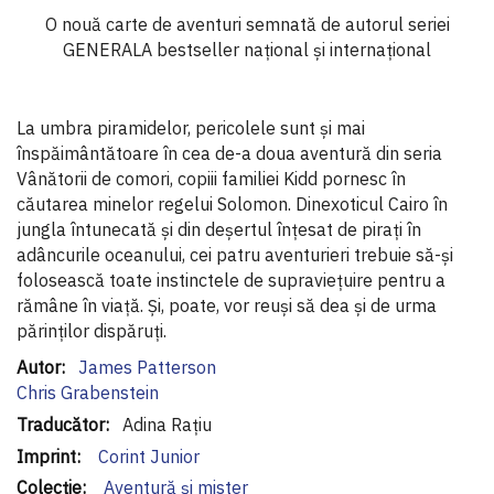
O nouă carte de aventuri semnată de autorul seriei
GENERALA bestseller naţional şi internaţional
La umbra piramidelor, pericolele sunt şi mai
înspăimântătoare în cea de-a doua aventură din seria
Vânătorii de comori, copiii familiei Kidd pornesc în
căutarea minelor regelui Solomon. Dinexoticul Cairo în
jungla întunecată şi din deşertul înţesat de piraţi în
adâncurile oceanului, cei patru aventurieri trebuie să-şi
folosească toate instinctele de supravieţuire pentru a
rămâne în viaţă. Şi, poate, vor reuşi să dea şi de urma
părinţilor dispăruţi.
Informaţii
James Patterson
suplimentare
Chris Grabenstein
Adina Rațiu
Corint Junior
Aventură și mister