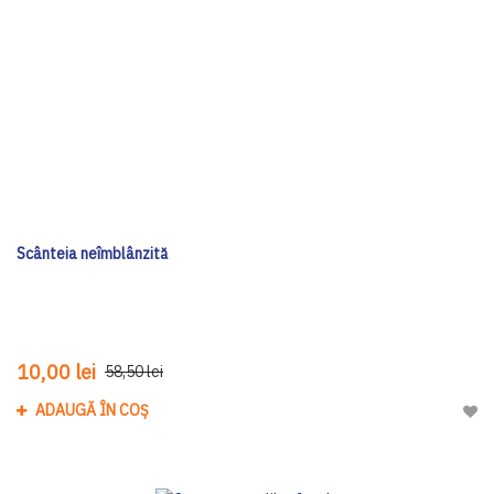
Scânteia neîmblânzită
10,00 lei
58,50 lei
ADAUGĂ ÎN COȘ
Adau