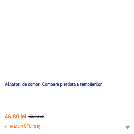
Vânătorii de comori. Comoara pierdută a templierilor
46,80 lei
58,50 lei
ADAUGĂ ÎN COȘ
Adau