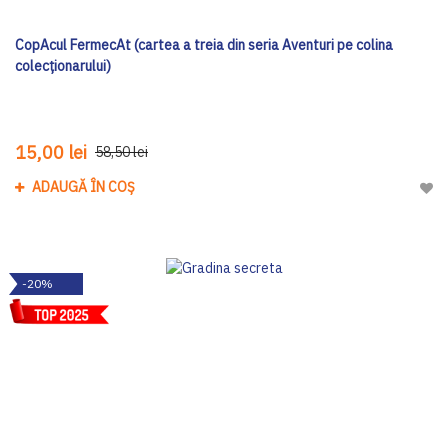
CopAcul FermecAt (cartea a treia din seria Aventuri pe colina
colecționarului)
15,00 lei
58,50 lei
ADAUGĂ ÎN COȘ
Adau
-20%