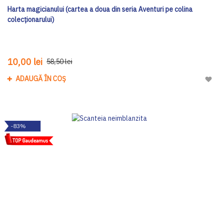
Harta magicianului (cartea a doua din seria Aventuri pe colina
colecționarului)
10,00 lei
58,50 lei
ADAUGĂ ÎN COȘ
Adau
-83%