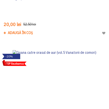
20,00 lei
52,50 lei
ADAUGĂ ÎN COȘ
Adau
-20%