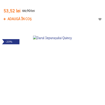
53,52 lei
66,90 lei
ADAUGĂ ÎN COȘ
Adau
-20%