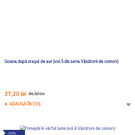
Goana după orașul de aur (vol.5 din seria Vânătorii de comori)
37,20 lei
46,50 lei
ADAUGĂ ÎN COȘ
Adau
-20%