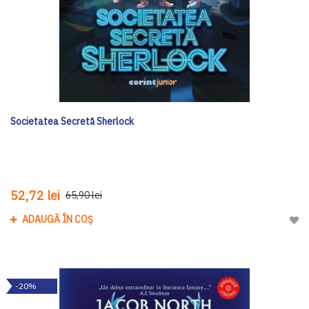
Societatea Secretă Sherlock
52,72 lei
65,90 lei
ADAUGĂ ÎN COȘ
Adau
-20%