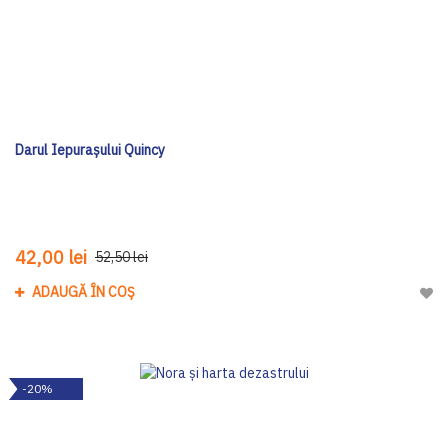
Darul Iepurașului Quincy
42,00 lei
52,50 lei
ADAUGĂ ÎN COȘ
Adau
-20%