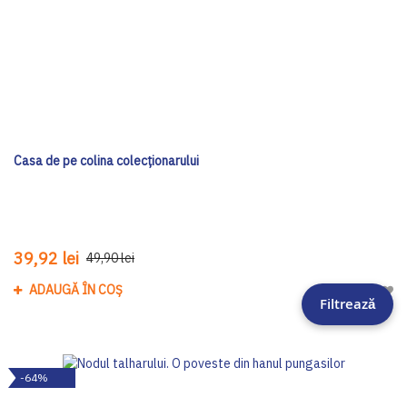
Casa de pe colina colecționarului
39,92 lei
49,90 lei
ADAUGĂ ÎN COȘ
Adau
Filtrează
-64%