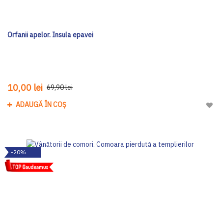
Orfanii apelor. Insula epavei
10,00 lei
69,90 lei
ADAUGĂ ÎN COȘ
Adau
-20%