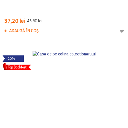
37,20 lei
46,50 lei
ADAUGĂ ÎN COȘ
Adau
-20%