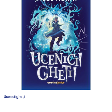
Ucenicii gheții