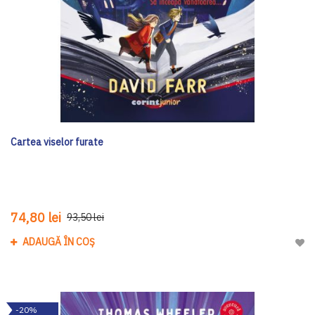
Cartea viselor furate
74,80 lei
93,50 lei
ADAUGĂ ÎN COȘ
Adau
-20%