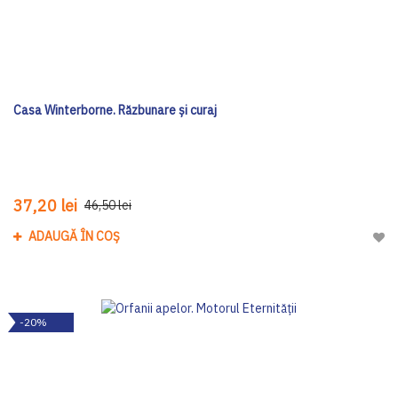
Casa Winterborne. Răzbunare și curaj
37,20 lei
46,50 lei
ADAUGĂ ÎN COȘ
Adau
-20%