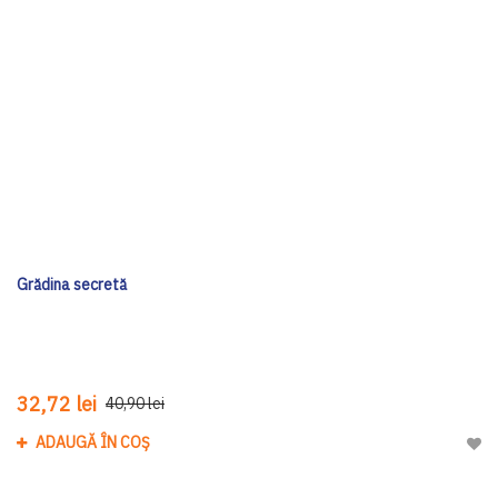
Grădina secretă
32,72 lei
40,90 lei
ADAUGĂ ÎN COȘ
Adau