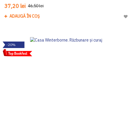
37,20 lei
46,50 lei
ADAUGĂ ÎN COȘ
Adau
-20%