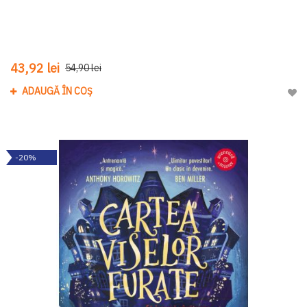
43,92 lei
54,90 lei
ADAUGĂ ÎN COȘ
Adau
-20%