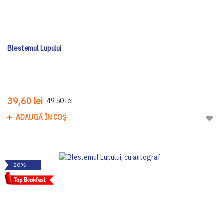
Blestemul Lupului
39,60 lei
49,50 lei
ADAUGĂ ÎN COȘ
Adau
-20%