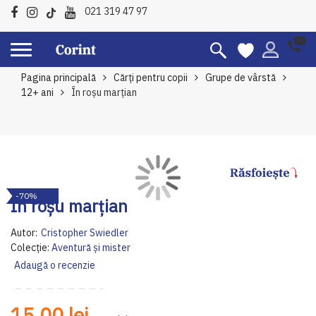
021 319 47 97
Pagina principală
Cărți pentru copii
Grupe de vârstă
12+ ani
În roșu marțian
Skip
Sk
-70%
to
to
În roșu marțian
the
th
end
be
Autor:
Cristopher Swiedler
of
of
Colecție:
Aventură și mister
the
th
Adaugă o recenzie
images
im
gallery
ga
15,00 lei