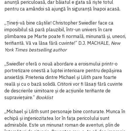
anunță periculoasă, dar băiatul e gata să riște totul
pentru ca amândoi să ajungă în siguranță înapoi acasă.
„Țineți-vă bine căștile! Christopher Swiedler face ca
imposibilul să pară plauzibil, într-un univers în care
plimbarea pe Marte poate fi normală, minunată și, uneori,
terifiantă. Vă va lăsa fără cuvinte!” D.J. MACHALE,
New
York Times bestselling author
„Swiedler oferă o nouă abordare a eroismului printr-o
portretizare onestă a luptei interioare pentru depășirea
anxietății. Prietenia dintre Michael și Lilith pare foarte
reală și cu o bază solidă. Cititorii vor fi lăsați fără cuvinte
de descrierile uimitoare și de acțiunile terifiante de
supraviețuire.”
Booklist
„Michael și Lilith sunt personaje bine conturate. Munca în
echipă și ingeniozitatea lor în fața pericolului sunt
admirabile. Este un minunat roman de aventuri, plin de