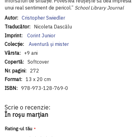
întorsături de situație. Povestea reușește să dea impresia
unui real sentiment de pericol.”
School Library Journal
Informaţii
Cristopher Swiedler
suplimentare
Nicoleta Dascălu
Corint Junior
Aventură și mister
+9 ani
Softcover
272
13 x 20 cm
978-973-128-769-0
Scrie o recenzie:
În roșu marțian
Rating-ul tău