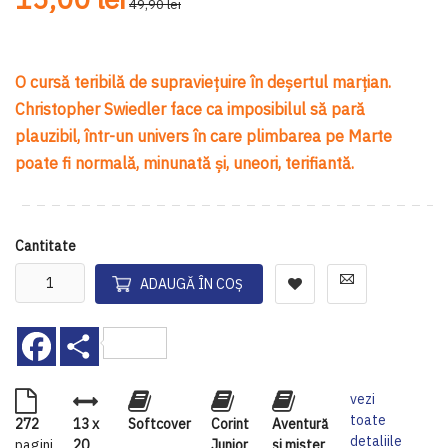
49,90 lei
O cursă teribilă de supraviețuire în deșertul marțian.
Christopher Swiedler face ca imposibilul să pară
plauzibil, într-un univers în care plimbarea pe Marte
poate fi normală, minunată și, uneori, terifiantă.
Cantitate
ADAUGĂ ÎN COȘ
Facebook
Share
vezi
toate
272
13 x
Softcover
Corint
Aventură
detaliile
pagini
20
Junior
și mister