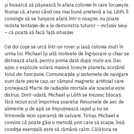
și încearcă să pășească în afara coloniei în care locuiește.
Numai că, atunci când cea mai bună prietenă a lui, Lilith, îl
convinge să se furișeze afară într-o noapte, nu poate
rezista tentației de a le demonstra tuturor – inclusiv sieși
– că poată să facă față situației.
Cei doi copii se urcă într-un rover și lasă colonia mult în
urma lor. Michael își uită motivele de îngrijorare și chiar se
distrează afară, pentru prima dată după mulți ani. Dar,
apoi, o explozie solară masivă lovește planeta, scoțând
totul din funcțiune. Comunicațiile și sistemele de navigare
sunt date peste cap, iar câmpul magnetic artificial care
protejează Marte de radiațiile mortale ale soarelui este
distrus. Dintr-odată, Michael și Lilith se trezesc blocați,
fără niciun scut împotriva soarelui. Resursele de aer, de
alimente și de apă se împuținează rapid și nu se
întrevede nicio speranță de salvare. Totuși, Michael e
convins că poate găsi o metodă prin care să scape, însă
condiția esențială este să rămână calm. Călătoria se