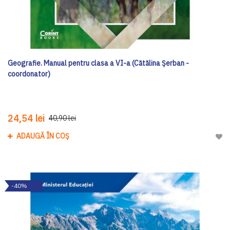
Geografie. Manual pentru clasa a VI-a (Cătălina Șerban -
coordonator)
24,54 lei
40,90 lei
ADAUGĂ ÎN COȘ
Adau
-40%