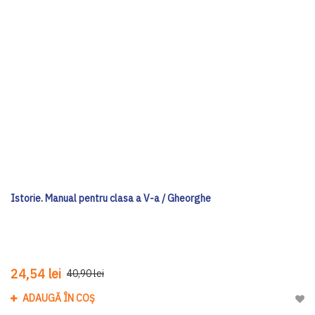
Istorie. Manual pentru clasa a V-a / Gheorghe
24,54 lei
40,90 lei
ADAUGĂ ÎN COȘ
Adau