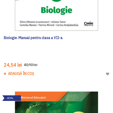
Biologie. Manual pentru clasa a VII-a
24,54 lei
40,90 lei
ADAUGĂ ÎN COȘ
Adau
-40%