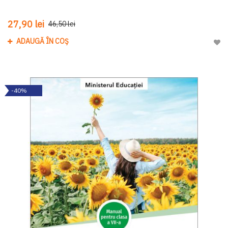
27,90 lei
46,50 lei
ADAUGĂ ÎN COȘ
Adau
-40%