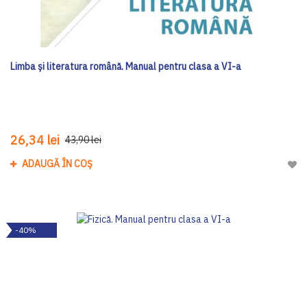
Limba şi literatura română. Manual pentru clasa a VI-a
26,34 lei
43,90 lei
ADAUGĂ ÎN COȘ
Adau
-40%