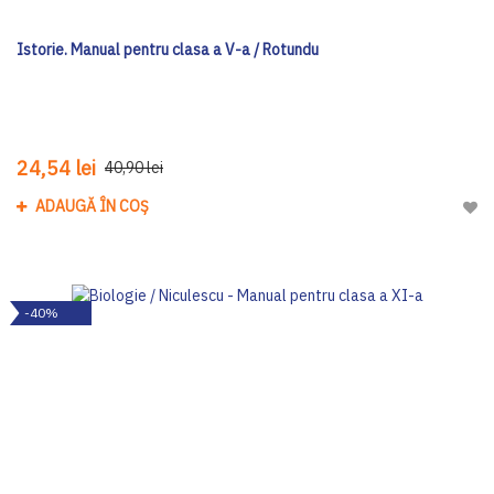
Istorie. Manual pentru clasa a V-a / Rotundu
24,54 lei
40,90 lei
ADAUGĂ ÎN COȘ
Adau
-40%