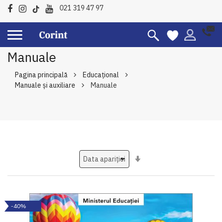
021 319 47 97
Manuale
Pagina principală
Educațional
Manuale şi auxiliare
Manuale
Setati
ascendent
-40%