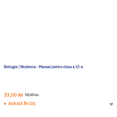
Biologie / Niculescu - Manual pentru clasa a XI-a
33,00 lei
55,00 lei
ADAUGĂ ÎN COȘ
Adau