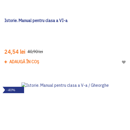
Istorie. Manual pentru clasa a VI-a
24,54 lei
40,90 lei
ADAUGĂ ÎN COȘ
Adau
-40%