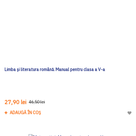
Limba și literatura română. Manual pentru clasa a V-a
27,90 lei
46,50 lei
ADAUGĂ ÎN COȘ
Adau