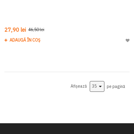
27,90 lei
46,50 lei
ADAUGĂ ÎN COȘ
Adau
Afișează
pe pagină