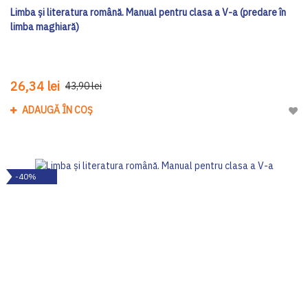
Limba și literatura română. Manual pentru clasa a V-a (predare în
limba maghiară)
26,34 lei
43,90 lei
ADAUGĂ ÎN COȘ
Adau
-40%