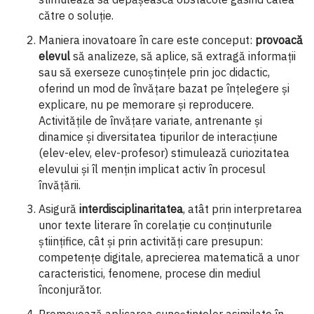
către o soluție.
Maniera inovatoare în care este conceput:
provoacă
elevul
să analizeze, să aplice, să extragă informaţii
sau să exerseze cunoştinţele prin joc didactic,
oferind un mod de învăţare bazat pe înţelegere şi
explicare, nu pe memorare şi reproducere.
Activitățile de învățare variate, antrenante și
dinamice şi diversitatea tipurilor de interacţiune
(elev-elev, elev-profesor) stimulează curiozitatea
elevului şi îl menţin implicat activ în procesul
învăţării.
Asigură
interdisciplinaritatea
, atât prin interpretarea
unor texte literare în corelație cu conținuturile
științifice, cât și prin activități care presupun:
competențe digitale, aprecierea matematică a unor
caracteristici, fenomene, procese din mediul
înconjurător.
Promovează aplicarea cunoştinţelor asimilate în