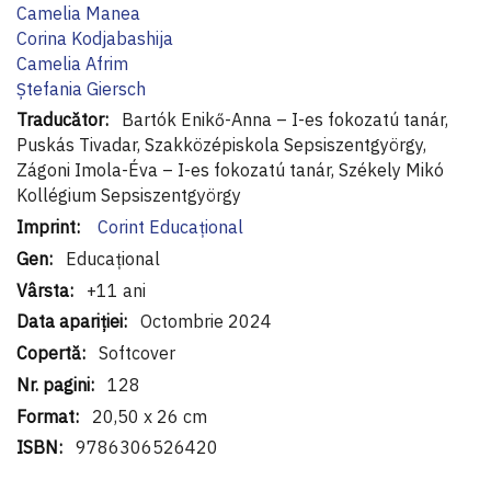
Camelia Manea
Corina Kodjabashija
Camelia Afrim
Ștefania Giersch
Bartók Enikő-Anna – I-es fokozatú tanár,
Puskás Tivadar, Szakközépiskola Sepsiszentgyörgy,
Zágoni Imola-Éva – I-es fokozatú tanár, Székely Mikó
Kollégium Sepsiszentgyörgy
Corint Educaţional
Educațional
+11 ani
Octombrie 2024
Softcover
128
20,50 x 26 cm
9786306526420