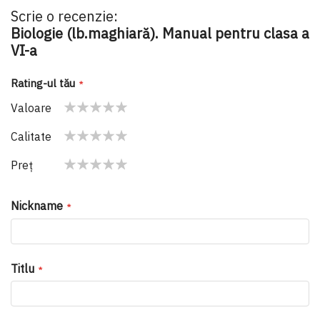
Scrie o recenzie:
Biologie (lb.maghiară). Manual pentru clasa a
VI-a
Rating-ul tău
Valoare
1
2
3
4
5
Calitate
star
stars
stars
stars
stars
1
2
3
4
5
Preţ
star
stars
stars
stars
stars
1
2
3
4
5
star
stars
stars
stars
stars
Nickname
Titlu