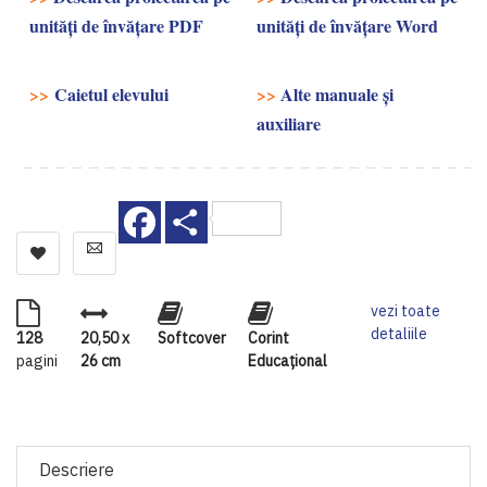
unități de învățare PDF
unități de învățare Word
>>
Caietul elevului
>>
Alte manuale și
auxiliare
Facebook
Share
vezi toate
detaliile
128
20,50 x
Softcover
Corint
pagini
26 cm
Educaţional
Descriere