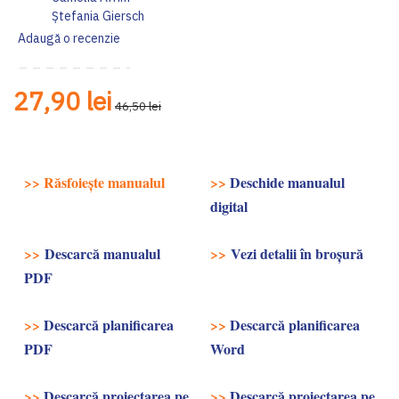
Ștefania Giersch
Adaugă o recenzie
27,90 lei
46,50 lei
>>
Răsfoiește manualul
>>
Deschide manualul
digital
>>
Descarcă manualul
>>
Vezi detalii în broşură
PDF
>>
Descarcă planificarea
>>
Descarcă planificarea
PDF
Word
>>
Descarcă proiectarea pe
>>
Descarcă proiectarea pe