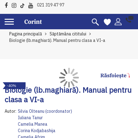
021 319 47 97
Pagina principală
Săptămâna cititului
Biologie (lb.maghiară). Manual pentru clasa a VI-a
Skip
Sk
-40%
to
to
Biologie (lb.maghiară). Manual pentru
the
th
clasa a VI-a
end
be
of
of
Autor:
Silvia Olteanu (coordonator)
the
th
Iuliana Tanur
images
im
Camelia Manea
gallery
ga
Corina Kodjabashija
Camelia Afrim