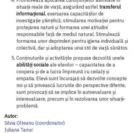
situaţii reale de viaţă, asigurând astfel
transferul
informaţional
, exersarea capacităţilor de
investigaţie ştiinţifică, stimularea motivaţiei pentru
protejarea naturii şi formarea unei atitudini
responsabile față de mediul natural. Stimulează
formarea unor deprinderi pentru igiena individuală și
colectivă, dar și adoptarea unui stil de viață sănătos.
Conținuturile și activitățile propuse dezvoltă unele
abilități sociale
ale elevilor – capacitatea de a
coopera și de a lucra împreună cu ceilalți și
empatia. Elevii sunt încurajați să dezvolte concepte
noi și să privească lucrurile din perspective diferite,
sunt provocați să se implice în autoevaluare și
interevaluare, precum și în rezolvarea unor situații-
problemă.
Informaţii
suplimentare
Silvia Olteanu (coordonator)
Iuliana Tanur