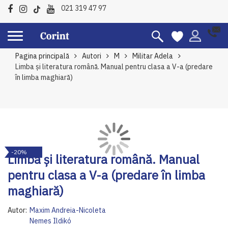
021 319 47 97
Pagina principală
Autori
M
Militar Adela
Limba și literatura română. Manual pentru clasa a V-a (predare
în limba maghiară)
Skip
Sk
-20%
to
to
Limba și literatura română. Manual
the
th
pentru clasa a V-a (predare în limba
end
be
of
of
maghiară)
the
th
images
im
Autor:
Maxim Andreia-Nicoleta
gallery
ga
Nemes Ildikó