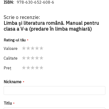
978-630-652-608-6
Scrie o recenzie:
Limba și literatura română. Manual pentru
clasa a V-a (predare în limba maghiară)
Rating-ul tău
Valoare
1
2
3
4
5
Calitate
star
stars
stars
stars
stars
1
2
3
4
5
Preţ
star
stars
stars
stars
stars
1
2
3
4
5
star
stars
stars
stars
stars
Nickname
Titlu