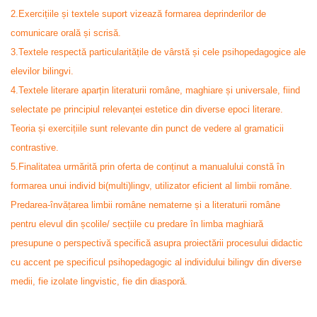
2.Exercițiile și textele suport vizează formarea deprinderilor de
comunicare orală și scrisă.
3.Textele respectă particularitățile de vârstă și cele psihopedagogice ale
elevilor bilingvi.
4.Textele literare aparțin literaturii române, maghiare și universale, fiind
selectate pe principiul relevanței estetice din diverse epoci literare.
Teoria și exercițiile sunt relevante din punct de vedere al gramaticii
contrastive.
5.Finalitatea urmărită prin oferta de conținut a manualului constă în
formarea unui individ bi(multi)lingv, utilizator eficient al limbii române.
Predarea-învățarea limbii române nematerne și a literaturii române
pentru elevul din școlile/ secțiile cu predare în limba maghiară
presupune o perspectivă specifică asupra proiectării procesului didactic
cu accent pe specificul psihopedagogic al individului bilingv din diverse
medii, fie izolate lingvistic, fie din diasporă.