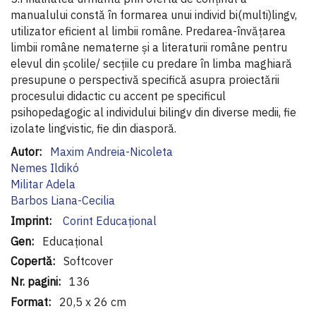
manualului constă în formarea unui individ bi(multi)lingv,
utilizator eficient al limbii române. Predarea-învățarea
limbii române nematerne și a literaturii române pentru
elevul din școlile/ secțiile cu predare în limba maghiară
presupune o perspectivă specifică asupra proiectării
procesului didactic cu accent pe specificul
psihopedagogic al individului bilingv din diverse medii, fie
izolate lingvistic, fie din diasporă.
Informaţii
Maxim Andreia-Nicoleta
suplimentare
Nemes Ildikó
Militar Adela
Barbos Liana-Cecilia
Corint Educaţional
Educațional
Softcover
136
20,5 x 26 cm