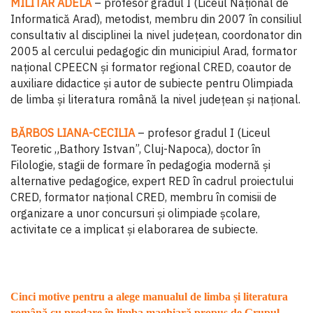
MILITAR ADELA
– profesor gradul I (Liceul Național de
Informatică Arad), metodist, membru din 2007 în consiliul
consultativ al disciplinei la nivel județean, coordonator din
2005 al cercului pedagogic din municipiul Arad, formator
național CPEECN și formator regional CRED, coautor de
auxiliare didactice și autor de subiecte pentru Olimpiada
de limba și literatura română la nivel județean și național.
BĂRBOS LIANA-CECILIA
– profesor gradul I (Liceul
Teoretic „Bathory Istvan”, Cluj-Napoca), doctor în
Filologie, stagii de formare în pedagogia modernă şi
alternative pedagogice, expert RED în cadrul proiectului
CRED, formator național CRED, membru în comisii de
organizare a unor concursuri și olimpiade școlare,
activitate ce a implicat şi elaborarea de subiecte.
Cinci motive pentru a alege manualul de limba și literatura
română cu predare în limba maghiară propus de Grupul