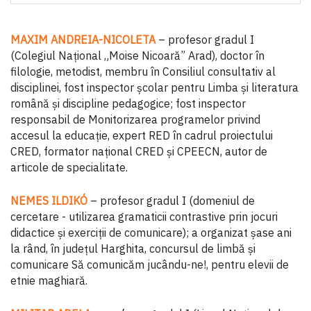
MAXIM ANDREIA-NICOLETA
– profesor gradul I
(Colegiul Național „Moise Nicoară” Arad), doctor în
filologie, metodist, membru în Consiliul consultativ al
disciplinei, fost inspector școlar pentru Limba și literatura
română și discipline pedagogice; fost inspector
responsabil de Monitorizarea programelor privind
accesul la educație, expert RED în cadrul proiectului
CRED, formator național CRED și CPEECN, autor de
articole de specialitate.
NEMES ILDIKÓ
– profesor gradul I (domeniul de
cercetare - utilizarea gramaticii contrastive prin jocuri
didactice și exerciții de comunicare); a organizat șase ani
la rând, în județul Harghita, concursul de limbă și
comunicare Să comunicăm jucându-ne!, pentru elevii de
etnie maghiară.