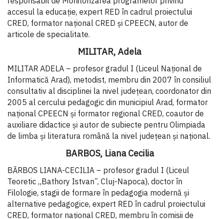
responsabil de Monitorizarea programelor privind
accesul la educație, expert RED în cadrul proiectului
CRED, formator național CRED și CPEECN, autor de
articole de specialitate.
MILITAR, Adela
MILITAR ADELA – profesor gradul I (Liceul Național de
Informatică Arad), metodist, membru din 2007 în consiliul
consultativ al disciplinei la nivel județean, coordonator din
2005 al cercului pedagogic din municipiul Arad, formator
național CPEECN și formator regional CRED, coautor de
auxiliare didactice și autor de subiecte pentru Olimpiada
de limba și literatura română la nivel județean și național.
BARBOS, Liana Cecilia
BĂRBOS LIANA-CECILIA – profesor gradul I (Liceul
Teoretic „Bathory Istvan”, Cluj-Napoca), doctor în
Filologie, stagii de formare în pedagogia modernă şi
alternative pedagogice, expert RED în cadrul proiectului
CRED, formator național CRED, membru în comisii de