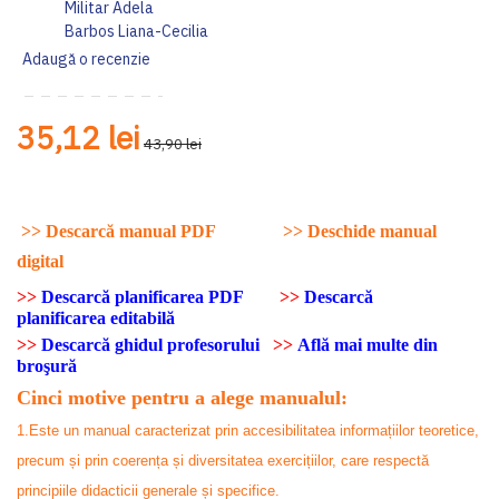
Militar Adela
Barbos Liana-Cecilia
Adaugă o recenzie
35,12 lei
43,90 lei
>>
Descarcă manual PDF
>>
Deschide manual
digital
>>
Descarcă planificarea PDF
>>
Descarcă
planificarea editabilă
>>
Descarcă ghidul profesorului
>>
Află mai multe din
broşură
Cinci motive pentru a alege manualul:
1.Este un manual caracterizat prin accesibilitatea informațiilor teoretice,
precum și prin coerența și diversitatea exercițiilor, care respectă
principiile didacticii generale și specifice.