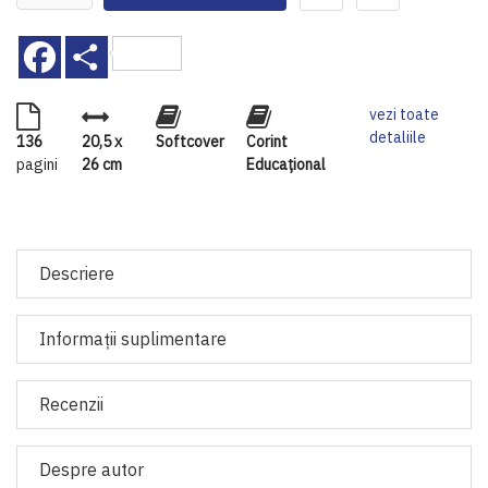
Facebook
Share
vezi toate
detaliile
136
20,5 x
Softcover
Corint
pagini
26 cm
Educaţional
Descriere
Informaţii suplimentare
Recenzii
Despre autor