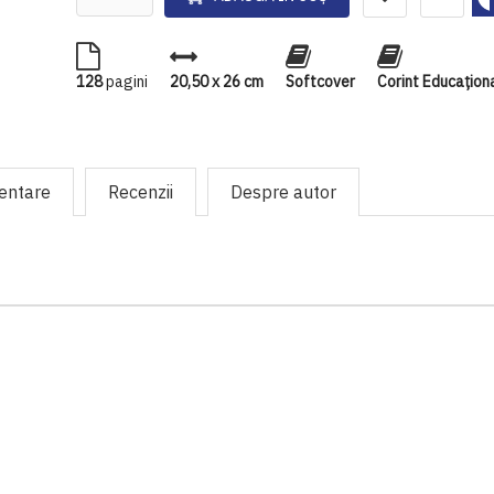
128
pagini
20,50 x 26 cm
Softcover
Corint Educaţion
mentare
Recenzii
Despre autor