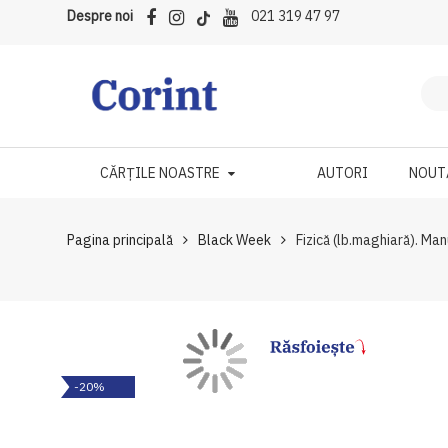
Despre noi
021 319 47 97
CĂRȚILE NOASTRE
AUTORI
NOUT
Pagina principală
Black Week
Fizică (lb.maghiară). Ma
Skip
Skip
-20%
to
to
the
the
end
beginning