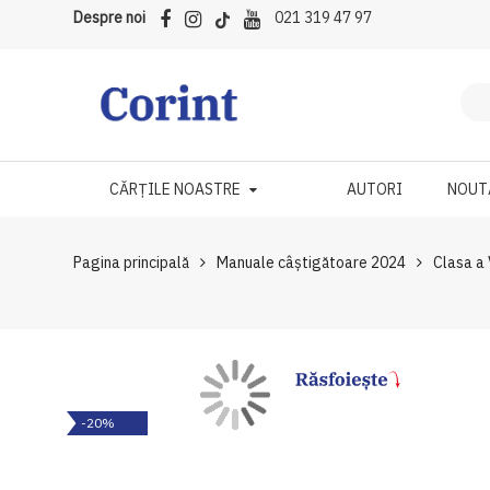
Despre noi
021 319 47 97
CĂRȚILE NOASTRE
AUTORI
NOUT
Pagina principală
Manuale câştigătoare 2024
Clasa a
Skip
Skip
-20%
to
to
the
the
end
beginning