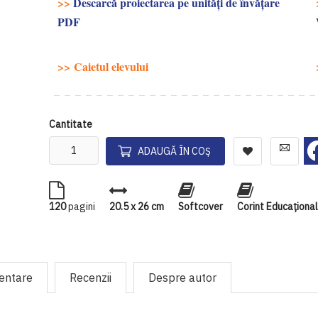
>>
Descarcă proiectarea pe unități de învățare
PDF
>> Caietul elevului
Cantitate
ADAUGĂ ÎN COȘ
120
pagini
20.5 x 26 cm
Softcover
Corint Educaţiona
mentare
Recenzii
Despre autor