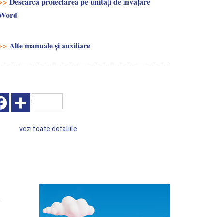
>>
Descarcă proiectarea pe unități de învățare
Word
>>
Alte manuale și auxiliare
Facebook
Share
vezi toate detaliile
l