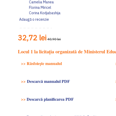
Camelia Manea
Florina Miricel
Corina Kodjabashija
Adaugă o recenzie
32,72 lei
40,90 lei
Locul 1 la licitația organizată de Ministerul Educ
>>
Răsfoiește manualul
>>
Descarcă manualul PDF
>>
Descarcă planificarea PDF