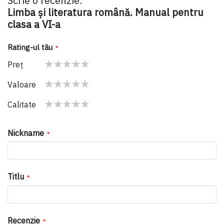
Scrie o recenzie:
Limba şi literatura română. Manual pentru
clasa a VI-a
Rating-ul tău
Preţ
1
2
3
4
5
Valoare
star
stars
stars
stars
stars
1
2
3
4
5
Calitate
star
stars
stars
stars
stars
1
2
3
4
5
star
stars
stars
stars
stars
Nickname
Titlu
Recenzie