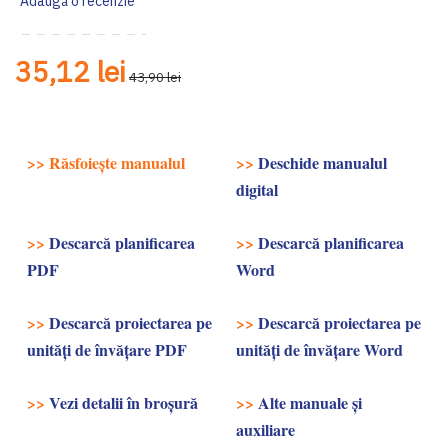
Adaugă o recenzie
35,12 lei
43,90 lei
>>
Răsfoiește manualul
>>
Deschide manualul
digital
>>
Descarcă planificarea
>>
Descarcă planificarea
PDF
Word
>>
Descarcă proiectarea pe
>>
Descarcă proiectarea pe
unități de învățare PDF
unități de învățare Word
>>
Vezi detalii în broşură
>>
Alte manuale și
auxiliare