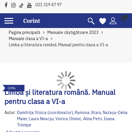
021 319 47 97
Pagina principală
Manuale câştigătoare 2023
Manuale clasa a VI-a
Limba şi literatura română. Manual pentru clasa a VI-a
Skip
Sk
-20%
to
to
Limba şi literatura română. Manual
the
th
pentru clasa a VI-a
end
be
of
of
Autor:
Dumitrița Stoica (coordonator), Ramona Jitaru, Natașa-Delia
the
th
Maier, Laura Neacșu, Viorica Oleinic, Alina Petri, Ioana
images
im
Trempe
gallery
ga