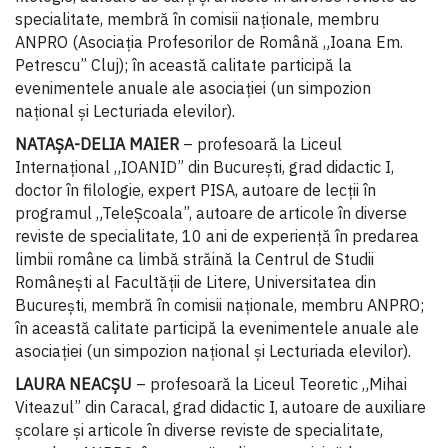
specialitate, membră în comisii naționale, membru
ANPRO (Asociația Profesorilor de Română „Ioana Em.
Petrescu” Cluj); în această calitate participă la
evenimentele anuale ale asociației (un simpozion
național și Lecturiada elevilor).
NATAȘA-DELIA MAIER
– profesoară la Liceul
Internațional „IOANID” din București, grad didactic I,
doctor în filologie, expert PISA, autoare de lecții în
programul „TeleȘcoala”, autoare de articole în diverse
reviste de specialitate, 10 ani de experiență în predarea
limbii române ca limbă străină la Centrul de Studii
Românești al Facultății de Litere, Universitatea din
București, membră în comisii naționale, membru ANPRO;
în această calitate participă la evenimentele anuale ale
asociației (un simpozion național și Lecturiada elevilor).
LAURA NEACȘU
– profesoară la Liceul Teoretic „Mihai
Viteazul” din Caracal, grad didactic I, autoare de auxiliare
școlare și articole în diverse reviste de specialitate,