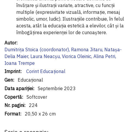
învățare și ilustrații variate, atractive, cu funcții
multiple (expresivitate vizuală, informație, mesaj
simbolic, umor, ludic). Ilustrațiile contribuie, în felul
acesta, atât la educația estetică a elevilor, cât și la
îmbogățirea experienței lor de cunoaștere.
Informaţii
suplimentare
Dumitrița Stoica (coordonator), Ramona Jitaru, Natașa-
Delia Maier, Laura Neacșu, Viorica Oleinic, Alina Petri,
Ioana Trempe
Corint Educaţional
Educațional
Septembrie 2023
Softcover
224
20,50 x 26 cm