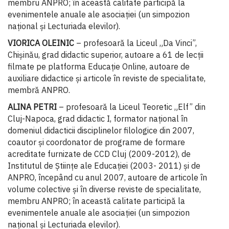
membru ANPRO; în această calitate participă la
evenimentele anuale ale asociației (un simpozion
național și Lecturiada elevilor).
VIORICA OLEINIC
– profesoară la Liceul „Da Vinci”,
Chișinău, grad didactic superior, autoare a 61 de lecții
filmate pe platforma Educație Online, autoare de
auxiliare didactice și articole în reviste de specialitate,
membră ANPRO.
ALINA PETRI
– profesoară la Liceul Teoretic „Elf” din
Cluj-Napoca, grad didactic I, formator național în
domeniul didacticii disciplinelor filologice din 2007,
coautor și coordonator de programe de formare
acreditate furnizate de CCD Cluj (2009-2012), de
Institutul de Științe ale Educației (2003- 2011) și de
ANPRO, începând cu anul 2007, autoare de articole în
volume colective și în diverse reviste de specialitate,
membru ANPRO; în această calitate participă la
evenimentele anuale ale asociației (un simpozion
național și Lecturiada elevilor).