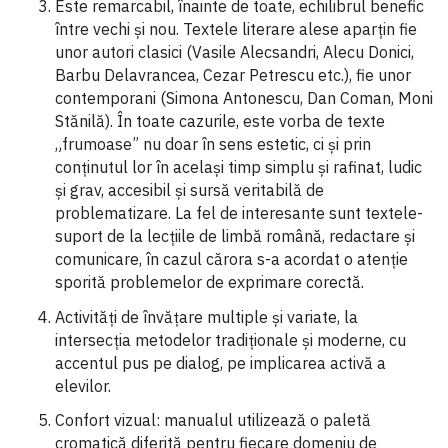
Este remarcabil, înainte de toate, echilibrul benefic
între vechi și nou. Textele literare alese aparțin fie
unor autori clasici (Vasile Alecsandri, Alecu Donici,
Barbu Delavrancea, Cezar Petrescu etc.), fie unor
contemporani (Simona Antonescu, Dan Coman, Moni
Stănilă). În toate cazurile, este vorba de texte
„frumoase” nu doar în sens estetic, ci și prin
conținutul lor în același timp simplu și rafinat, ludic
și grav, accesibil și sursă veritabilă de
problematizare. La fel de interesante sunt textele-
suport de la lecțiile de limbă română, redactare și
comunicare, în cazul cărora s-a acordat o atenție
sporită problemelor de exprimare corectă.
Activități de învățare multiple și variate, la
intersecția metodelor tradiționale și moderne, cu
accentul pus pe dialog, pe implicarea activă a
elevilor.
Confort vizual: manualul utilizează o paletă
cromatică diferită pentru fiecare domeniu de