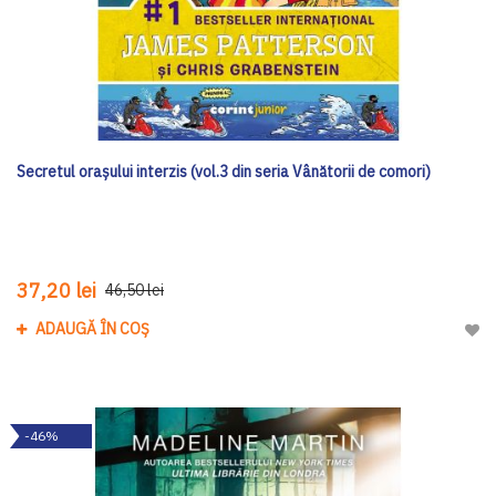
Secretul oraşului interzis (vol.3 din seria Vânătorii de comori)
37,20 lei
46,50 lei
ADAUGĂ ÎN COȘ
Adau
-46%