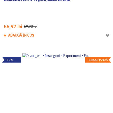
55,92 lei
69,90 lei
ADAUGĂ ÎN COȘ
Adau
-50%
PRECOMANDĂ