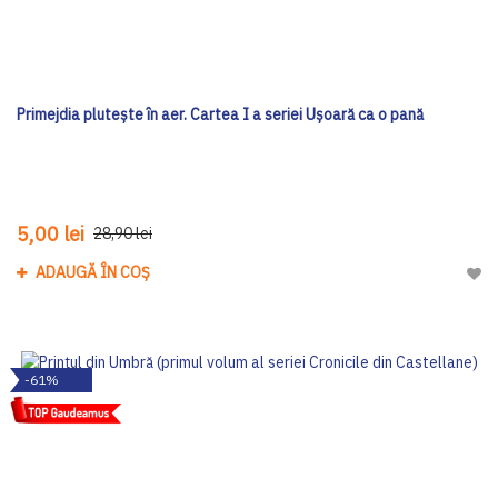
Primejdia plutește în aer. Cartea I a seriei Ușoară ca o pană
5,00 lei
28,90 lei
ADAUGĂ ÎN COȘ
Adau
-61%