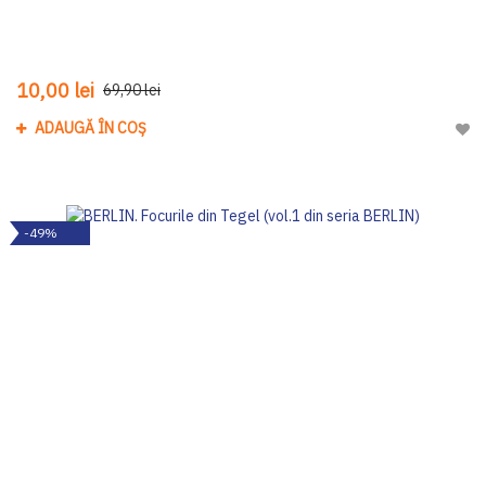
10,00 lei
69,90 lei
ADAUGĂ ÎN COȘ
Adau
-49%