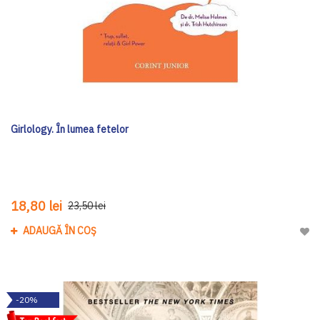
Girlology. În lumea fetelor
18,80 lei
23,50 lei
ADAUGĂ ÎN COȘ
Adau
-20%