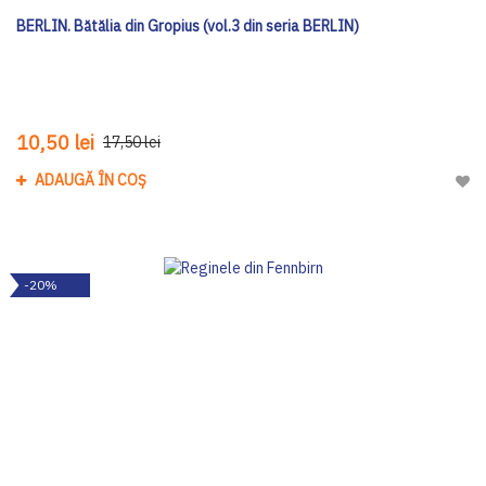
BERLIN. Bătălia din Gropius (vol.3 din seria BERLIN)
10,50 lei
17,50 lei
ADAUGĂ ÎN COȘ
Adau
-20%