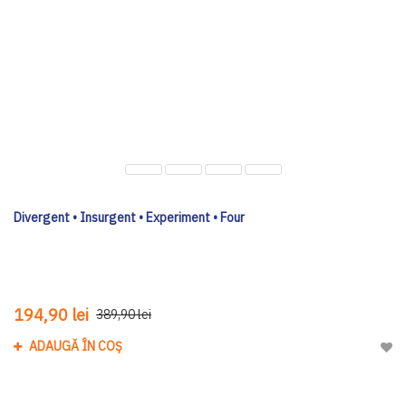
Divergent • Insurgent • Experiment • Four
194,90 lei
389,90 lei
ADAUGĂ ÎN COȘ
Adau