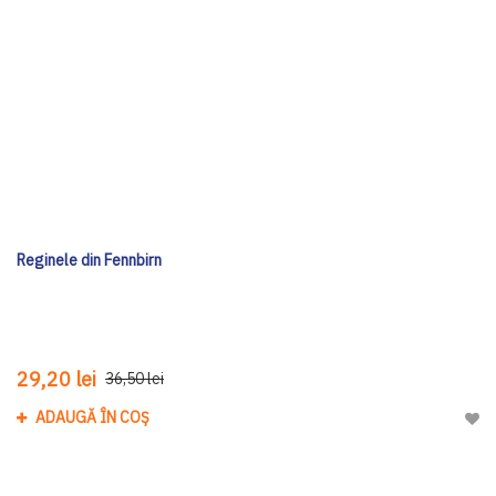
Reginele din Fennbirn
29,20 lei
36,50 lei
ADAUGĂ ÎN COȘ
Adau