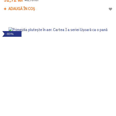
ADAUGĂ ÎN COȘ
Adau
-83%