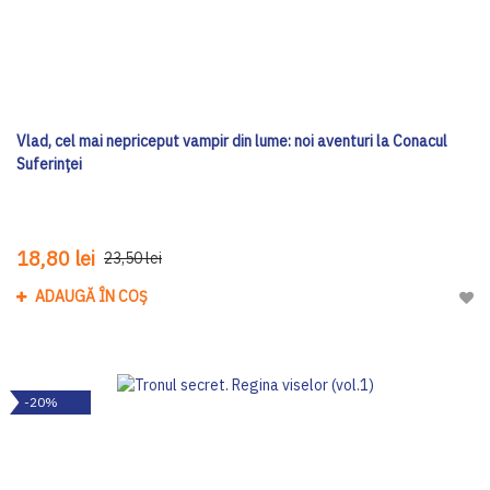
Vlad, cel mai nepriceput vampir din lume: noi aventuri la Conacul
Suferinței
18,80 lei
23,50 lei
ADAUGĂ ÎN COȘ
Adau
-20%