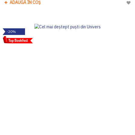
ADAUGĂ ÎN COȘ
Adau
-20%