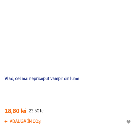
Vlad, cel mai nepriceput vampir din lume
18,80 lei
23,50 lei
ADAUGĂ ÎN COȘ
Adau