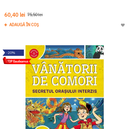
60,40 lei
75,50 lei
ADAUGĂ ÎN COȘ
Adau
-20%