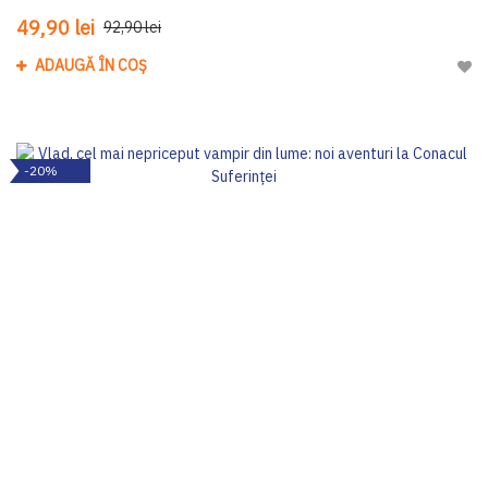
49,90 lei
92,90 lei
ADAUGĂ ÎN COȘ
Adau
-20%