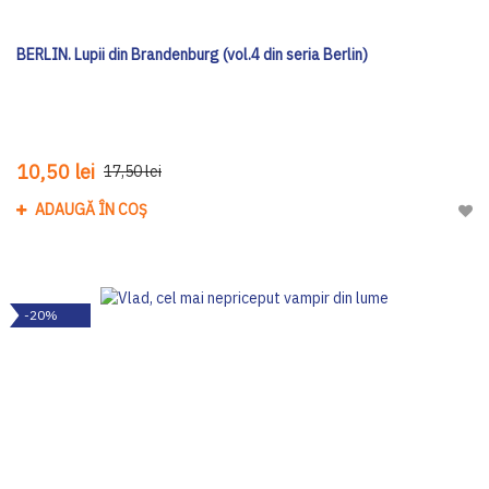
BERLIN. Lupii din Brandenburg (vol.4 din seria Berlin)
10,50 lei
17,50 lei
ADAUGĂ ÎN COȘ
Adau
-20%