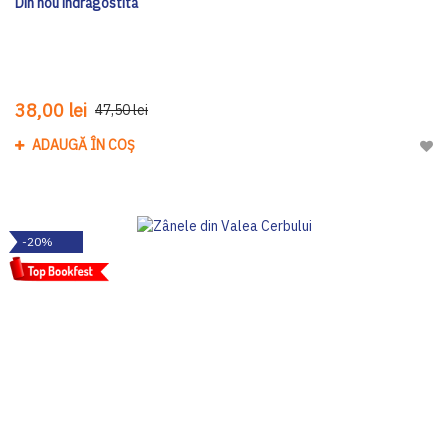
Din nou îndrăgostită
38,00 lei
47,50 lei
ADAUGĂ ÎN COȘ
Adau
-20%