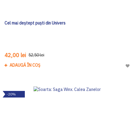
Cel mai deștept puști din Univers
42,00 lei
52,50 lei
ADAUGĂ ÎN COȘ
Adau
-20%