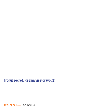
Tronul secret. Regina viselor (vol.1)
32,72 lei
40,90 lei