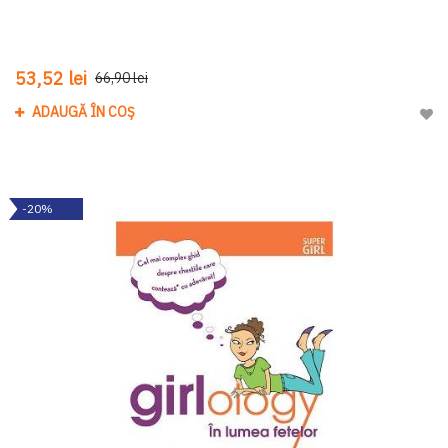
53,52 lei
66,90 lei
ADAUGĂ ÎN COȘ
Adau
-20%