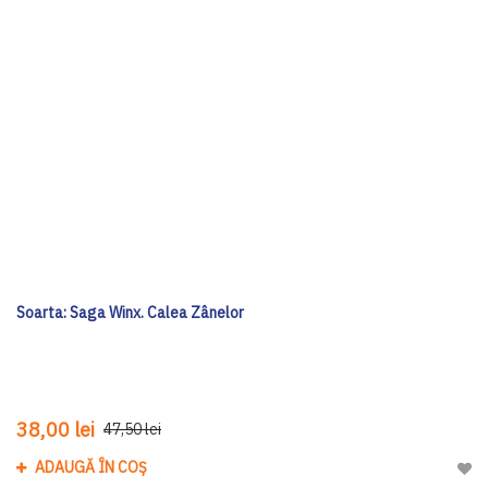
Soarta: Saga Winx. Calea Zânelor
38,00 lei
47,50 lei
ADAUGĂ ÎN COȘ
Adau