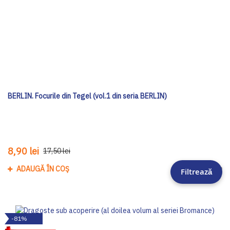
BERLIN. Focurile din Tegel (vol.1 din seria BERLIN)
8,90 lei
17,50 lei
ADAUGĂ ÎN COȘ
Adau
Filtrează
-81%