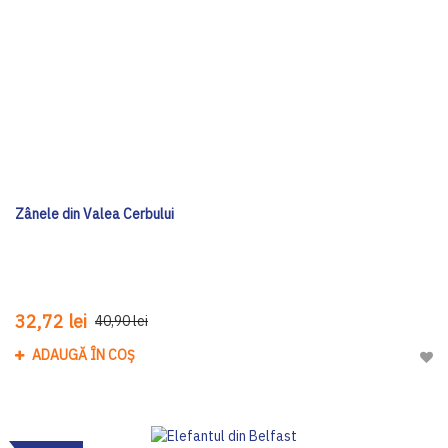
Zânele din Valea Cerbului
32,72 lei
40,90 lei
ADAUGĂ ÎN COȘ
Adau