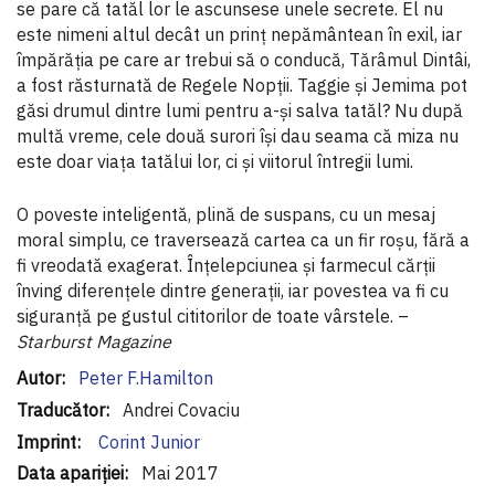
se pare că tatăl lor le ascunsese unele secrete. El nu
este nimeni altul decât un prinţ nepământean în exil, iar
împărăţia pe care ar trebui să o conducă, Tărâmul Dintâi,
a fost răsturnată de Regele Nopţii. Taggie şi Jemima pot
găsi drumul dintre lumi pentru a-şi salva tatăl? Nu după
multă vreme, cele două surori îşi dau seama că miza nu
este doar viaţa tatălui lor, ci şi viitorul întregii lumi.
O poveste inteligentă, plină de suspans, cu un mesaj
moral simplu, ce traversează cartea ca un fir roşu, fără a
fi vreodată exagerat. Înţelepciunea şi farmecul cărţii
înving diferenţele dintre generaţii, iar povestea va fi cu
siguranţă pe gustul cititorilor de toate vârstele. –
Starburst Magazine
Informaţii
Peter F.Hamilton
suplimentare
Andrei Covaciu
Corint Junior
Mai 2017