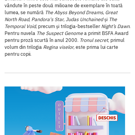
vândute în peste două milioane de exemplare în toată
lumea, se numără
The Abyss Beyond Dreams
,
Great
North Road
,
Pandora's Star
,
Judas Unchained
şi
The
Temporal Void
, precum şi trilogia-bestseller
Night’s Dawn
.
Pentru nuvela
The Suspect Genome
a primit BSFA Award
pentru proză scurtă în anul 2000.
Tronul secret
, primul
volum din trilogia
Regina viselor
, este prima lui carte
pentru copii.