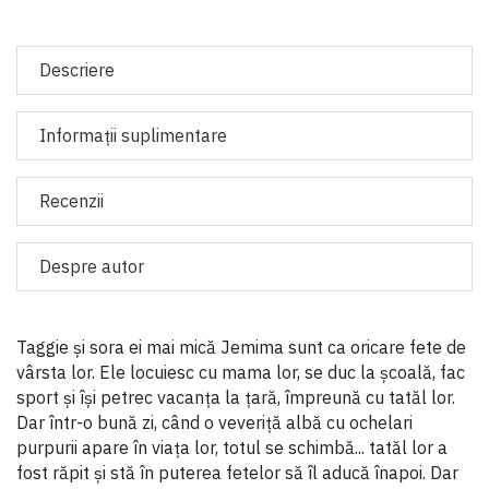
Descriere
Informaţii suplimentare
Recenzii
Despre autor
Taggie şi sora ei mai mică Jemima sunt ca oricare fete de
vârsta lor. Ele locuiesc cu mama lor, se duc la şcoală, fac
sport şi îşi petrec vacanţa la ţară, împreună cu tatăl lor.
Dar într-o bună zi, când o veveriţă albă cu ochelari
purpurii apare în viaţa lor, totul se schimbă... tatăl lor a
fost răpit şi stă în puterea fetelor să îl aducă înapoi. Dar