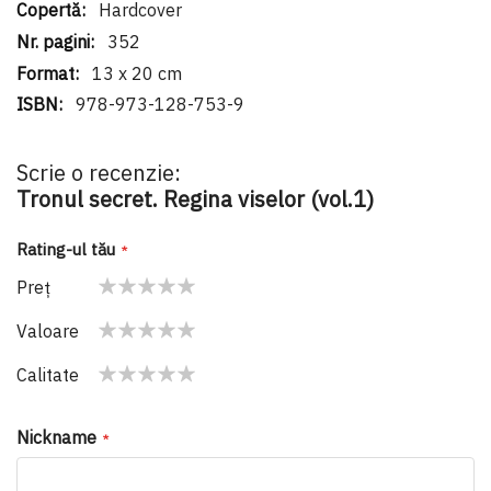
Hardcover
352
13 x 20 cm
978-973-128-753-9
Scrie o recenzie:
Tronul secret. Regina viselor (vol.1)
Rating-ul tău
Preţ
1
2
3
4
5
Valoare
star
stars
stars
stars
stars
1
2
3
4
5
Calitate
star
stars
stars
stars
stars
1
2
3
4
5
star
stars
stars
stars
stars
Nickname