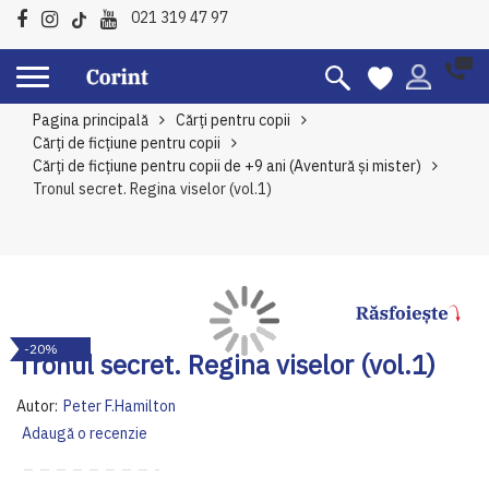
021 319 47 97
Pagina principală
Cărți pentru copii
Cărți de ficțiune pentru copii
Cărți de ficțiune pentru copii de +9 ani (Aventură și mister)
Tronul secret. Regina viselor (vol.1)
Skip
Sk
-20%
to
to
Tronul secret. Regina viselor (vol.1)
the
th
end
be
Autor:
Peter F.Hamilton
of
of
Adaugă o recenzie
the
th
images
im