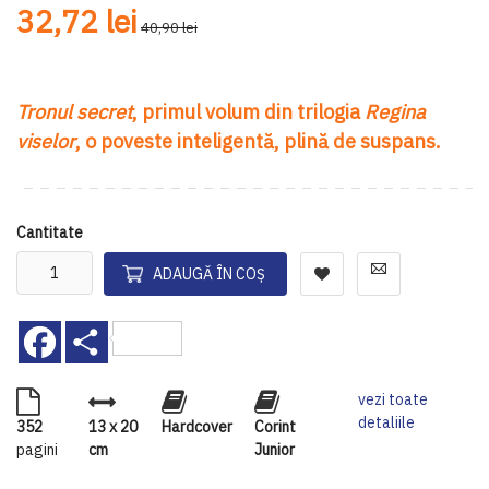
gallery
ga
32,72 lei
40,90 lei
Tronul secret
, primul volum din trilogia
Regina
viselor
, o poveste inteligentă, plină de suspans.
Cantitate
ADAUGĂ ÎN COȘ
Facebook
Share
vezi toate
detaliile
352
13 x 20
Hardcover
Corint
pagini
cm
Junior