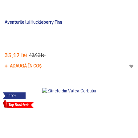
Aventurile lui Huckleberry Finn
35,12 lei
43,90 lei
ADAUGĂ ÎN COȘ
Adau
-20%