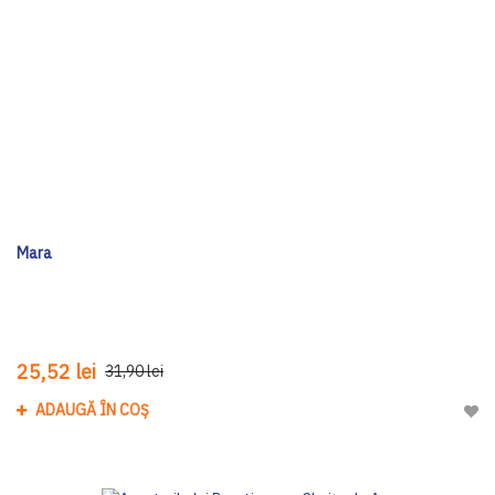
Mara
25,52 lei
31,90 lei
ADAUGĂ ÎN COȘ
Adau