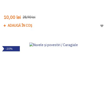
10,00 lei
28,90 lei
ADAUGĂ ÎN COȘ
Adau
-20%