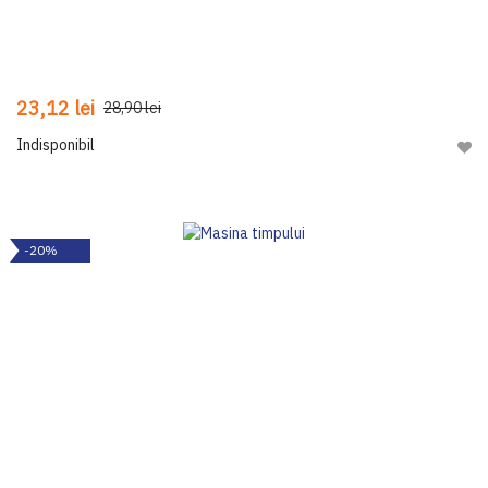
23,12 lei
28,90 lei
Indisponibil
Adau
-20%