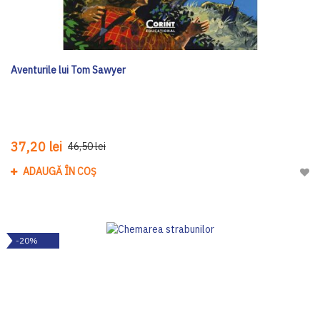
Aventurile lui Tom Sawyer
37,20 lei
46,50 lei
ADAUGĂ ÎN COȘ
Adau
-20%