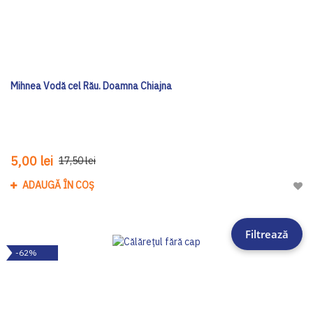
Mihnea Vodă cel Rău. Doamna Chiajna
5,00 lei
17,50 lei
ADAUGĂ ÎN COȘ
Adau
Filtrează
-62%