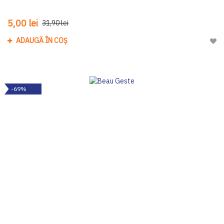
5,00 lei
31,90 lei
ADAUGĂ ÎN COȘ
Adau
-69%