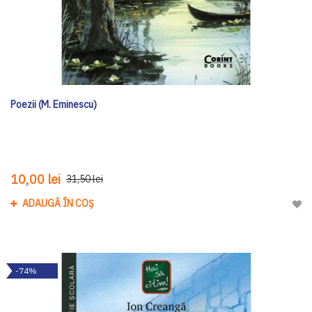
Poezii (M. Eminescu)
10,00 lei
31,50 lei
ADAUGĂ ÎN COȘ
Adau
-74%