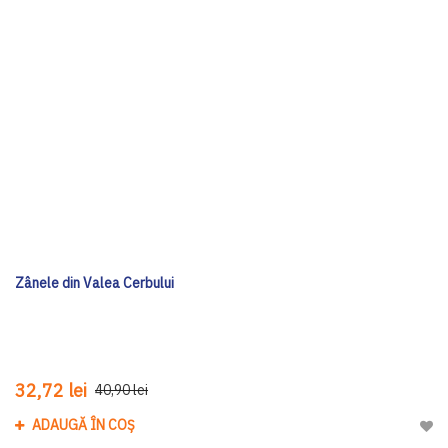
Zânele din Valea Cerbului
32,72 lei
40,90 lei
ADAUGĂ ÎN COȘ
Adau