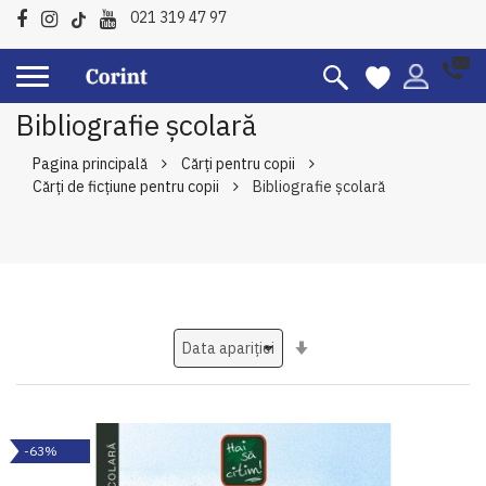
021 319 47 97
Bibliografie școlară
Pagina principală
Cărți pentru copii
Cărți de ficțiune pentru copii
Bibliografie școlară
Setati
ascendent
-63%