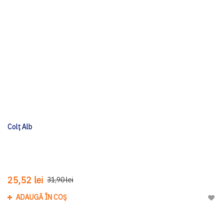
Colţ Alb
25,52 lei
31,90 lei
ADAUGĂ ÎN COȘ
Adau