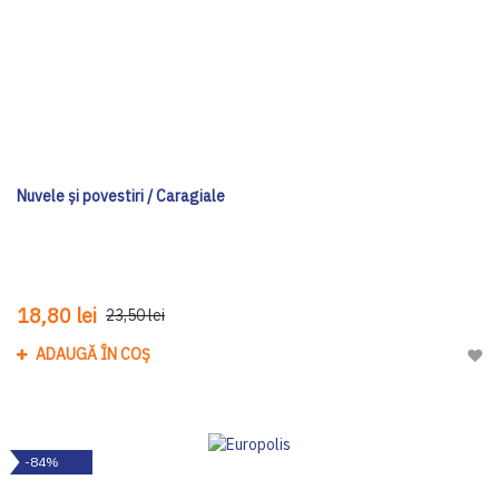
Nuvele și povestiri / Caragiale
18,80 lei
23,50 lei
ADAUGĂ ÎN COȘ
Adau
-84%