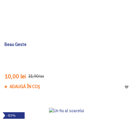
Beau Geste
10,00 lei
31,90 lei
ADAUGĂ ÎN COȘ
Adau
-83%