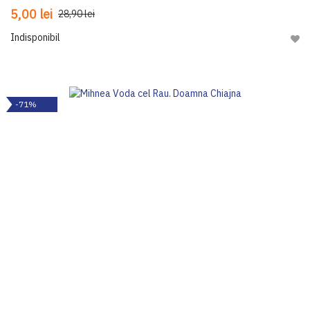
5,00 lei
28,90 lei
Indisponibil
Adau
-71%