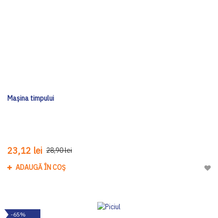
Mașina timpului
23,12 lei
28,90 lei
ADAUGĂ ÎN COȘ
Adau
-65%