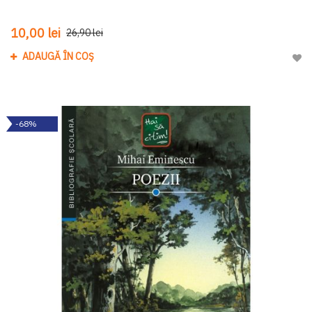
10,00 lei
26,90 lei
ADAUGĂ ÎN COȘ
Adau
-68%