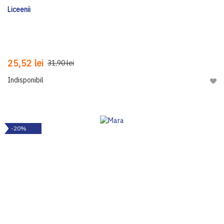
Liceenii
25,52 lei
31,90 lei
Indisponibil
Adau
-20%