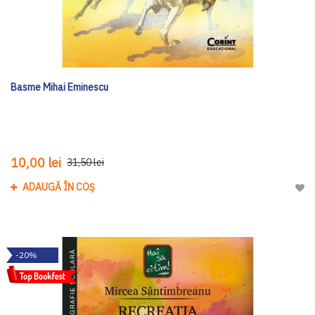
Basme Mihai Eminescu
10,00 lei
31,50 lei
ADAUGĂ ÎN COȘ
Adau
-20%