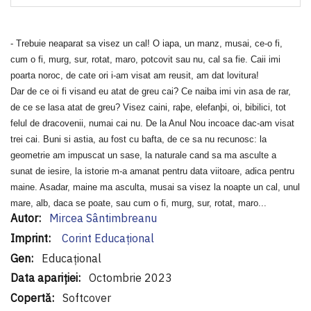
- Trebuie neaparat sa visez un cal! O iapa, un manz, musai, ce-o fi,
cum o fi, murg, sur, rotat, maro, potcovit sau nu, cal sa fie. Caii imi
poarta noroc, de cate ori i-am visat am reusit, am dat lovitura!
Dar de ce oi fi visand eu atat de greu cai? Ce naiba imi vin asa de rar,
de ce se lasa atat de greu? Visez caini, raþe, elefanþi, oi, bibilici, tot
felul de dracovenii, numai cai nu. De
la Anul Nou
incoace dac-am visat
trei cai. Buni si astia, au fost cu bafta, de ce sa nu recunosc: la
geometrie am impuscat un sase, la naturale cand sa ma asculte a
sunat de iesire, la istorie m-a amanat pentru data viitoare, adica pentru
maine
. Asadar,
maine
ma asculta, musai sa visez la noapte un cal, unul
mare, alb, daca se poate, sau cum o fi, murg, sur, rotat, maro...
Informaţii
Mircea Sântimbreanu
suplimentare
Corint Educaţional
Educațional
Octombrie 2023
Softcover