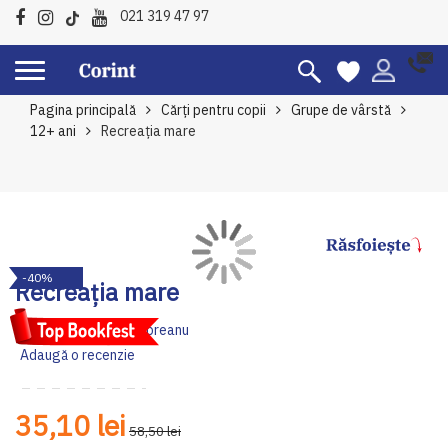
021 319 47 97
Pagina principală
Cărți pentru copii
Grupe de vârstă
12+ ani
Recreația mare
Skip
Sk
-40%
to
to
Recreația mare
the
th
end
be
Autor:
Mircea Sântimbreanu
of
of
Adaugă o recenzie
the
th
images
im
gallery
ga
35,10 lei
58,50 lei