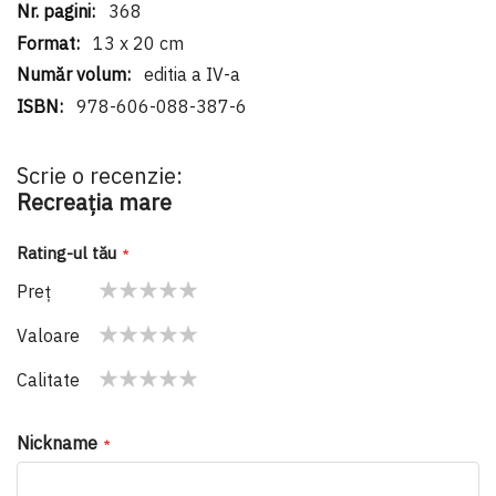
368
13 x 20 cm
editia a IV-a
978-606-088-387-6
Scrie o recenzie:
Recreația mare
Rating-ul tău
Preţ
1
2
3
4
5
Valoare
star
stars
stars
stars
stars
1
2
3
4
5
Calitate
star
stars
stars
stars
stars
1
2
3
4
5
star
stars
stars
stars
stars
Nickname