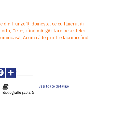
e din frunze îţi doineşte, ce cu fluierul îţi
andri, Ce-nşirând mărgăritare pe a stelei
 luminoasă, Acum râde printre lacrimi când
Facebook
Share
vezi toate detaliile
Bibliografie școlară