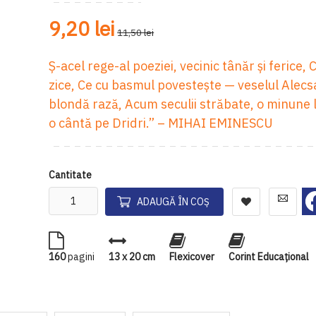
9,20 lei
11,50 lei
Ş-acel rege-al poeziei, vecinic tânăr şi ferice, C
zice, Ce cu basmul povesteşte — veselul Alecs
blondă rază, Acum seculii străbate, o minune
o cântă pe Dridri.” – MIHAI EMINESCU
Cantitate
ADAUGĂ ÎN COȘ
160
pagini
13 x 20 cm
Flexicover
Corint Educaţional