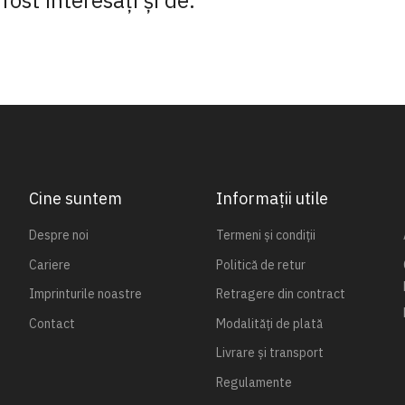
fost interesaţi şi de:
Cine suntem
Informații utile
Despre noi
Termeni și condiții
Cariere
Politică de retur
Imprinturile noastre
Retragere din contract
Contact
Modalități de plată
Livrare și transport
Regulamente