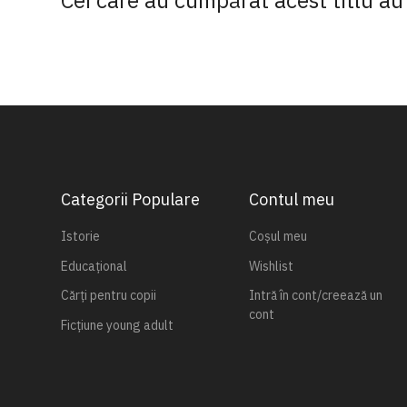
Cei care au cumpărat acest titlu au 
Categorii Populare
Contul meu
Istorie
Coșul meu
Educațional
Wishlist
Cărți pentru copii
Intră în cont/creează un
cont
Ficțiune young adult