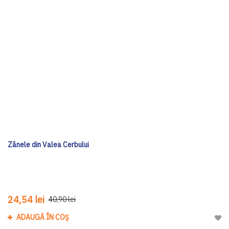
Zânele din Valea Cerbului
24,54 lei
40,90 lei
ADAUGĂ ÎN COȘ
Adau