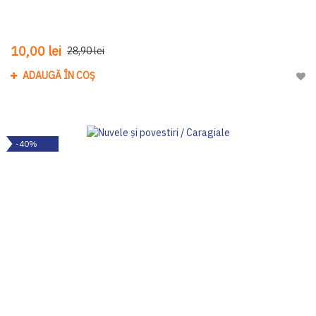
10,00 lei
28,90 lei
ADAUGĂ ÎN COȘ
Adau
-40%