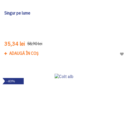
Singur pe lume
35,34 lei
58,90 lei
ADAUGĂ ÎN COȘ
Adau
-40%