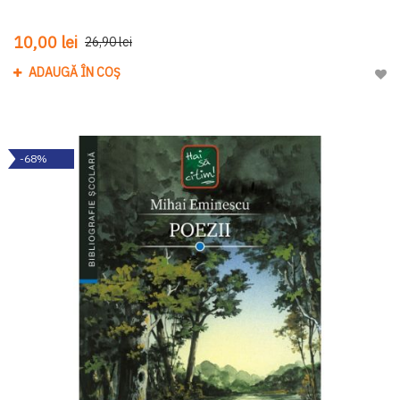
10,00 lei
26,90 lei
ADAUGĂ ÎN COȘ
Adau
-68%