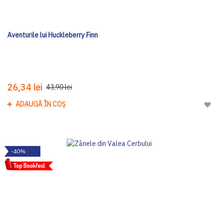
Aventurile lui Huckleberry Finn
26,34 lei
43,90 lei
ADAUGĂ ÎN COȘ
Adau
-40%