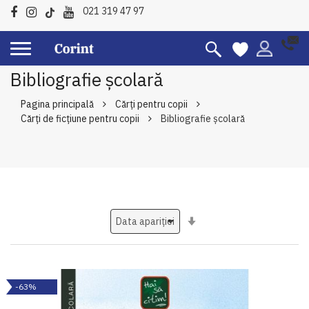
021 319 47 97
Bibliografie școlară
Pagina principală
Cărți pentru copii
Cărți de ficțiune pentru copii
Bibliografie școlară
Setati
ascendent
-63%