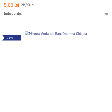
5,00 lei
28,90 lei
Indisponibil
Adau
-71%