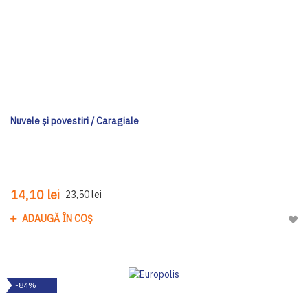
Nuvele și povestiri / Caragiale
14,10 lei
23,50 lei
ADAUGĂ ÎN COȘ
Adau
-84%