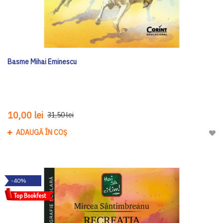
Basme Mihai Eminescu
10,00 lei
31,50 lei
ADAUGĂ ÎN COȘ
Adau
-40%