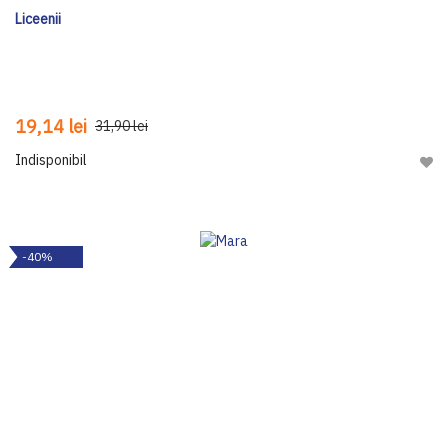
Liceenii
19,14 lei
31,90 lei
Indisponibil
Adau
-40%