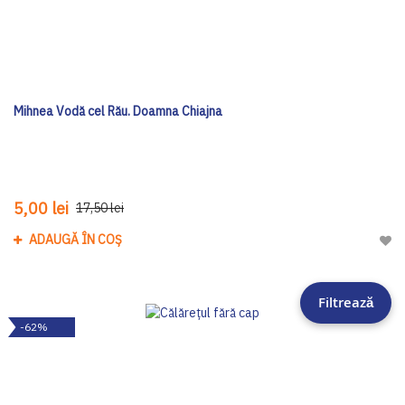
Mihnea Vodă cel Rău. Doamna Chiajna
5,00 lei
17,50 lei
ADAUGĂ ÎN COȘ
Adau
Filtrează
-62%