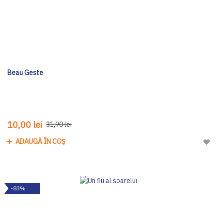
Beau Geste
10,00 lei
31,90 lei
ADAUGĂ ÎN COȘ
Adau
-83%