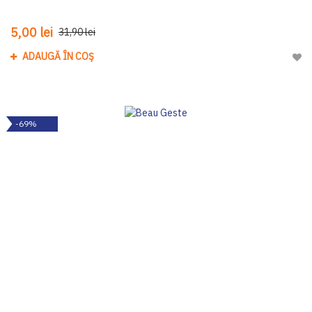
5,00 lei
31,90 lei
ADAUGĂ ÎN COȘ
Adau
-69%