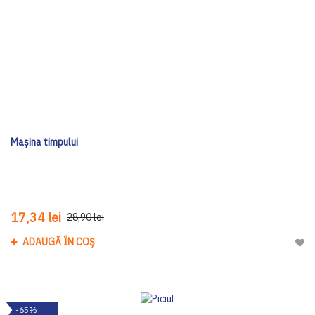
Mașina timpului
17,34 lei
28,90 lei
ADAUGĂ ÎN COȘ
Adau
-65%