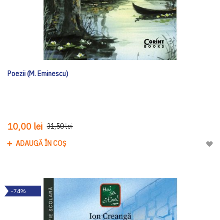
Poezii (M. Eminescu)
10,00 lei
31,50 lei
ADAUGĂ ÎN COȘ
Adau
-74%