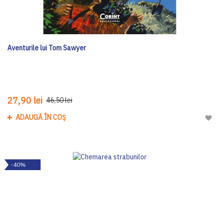
Aventurile lui Tom Sawyer
27,90 lei
46,50 lei
ADAUGĂ ÎN COȘ
Adau
-40%