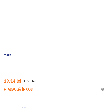
Mara
19,14 lei
31,90 lei
ADAUGĂ ÎN COȘ
Adau