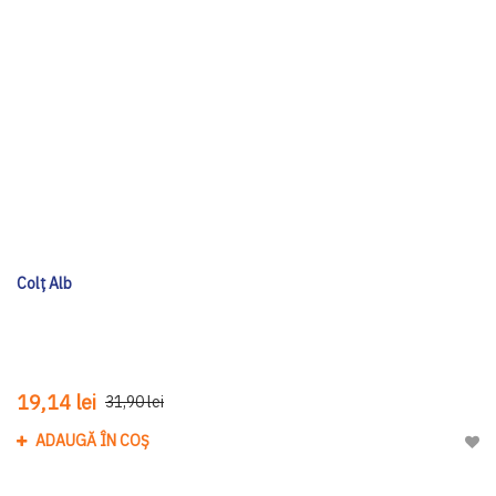
Colţ Alb
19,14 lei
31,90 lei
ADAUGĂ ÎN COȘ
Adau