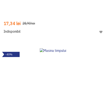
17,34 lei
28,90 lei
Indisponibil
Adau
-40%