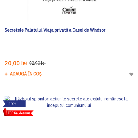
Secretele Palatului. Viața privată a Casei de Windsor
20,00 lei
92,90 lei
ADAUGĂ ÎN COȘ
Adau
-20%