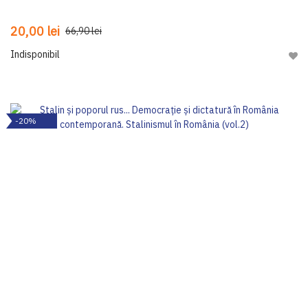
20,00 lei
66,90 lei
Indisponibil
Adau
-20%