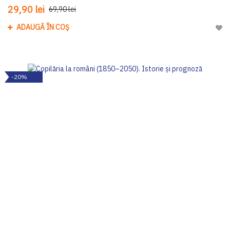
29,90 lei
69,90 lei
ADAUGĂ ÎN COȘ
Adau
-20%