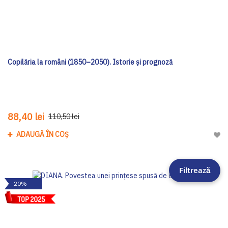
Copilăria la români (1850–2050). Istorie și prognoză
88,40 lei
110,50 lei
ADAUGĂ ÎN COȘ
Adau
Filtrează
-20%