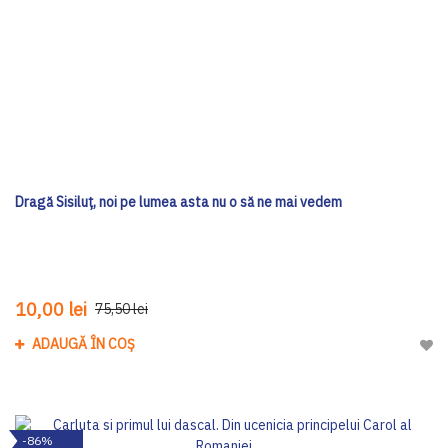
Dragă Sisiluţ, noi pe lumea asta nu o să ne mai vedem
10,00 lei
75,50 lei
ADAUGĂ ÎN COȘ
Adau
-86%