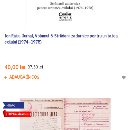
Ion Rațiu. Jurnal, Volumul 5: Strădanii zadarnice pentru unitatea
exilului (1974–1978)
40,00 lei
87,50 lei
ADAUGĂ ÎN COȘ
Adau
-86%