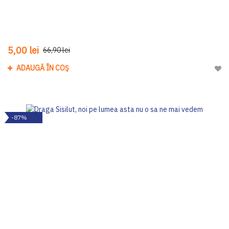
5,00 lei
66,90 lei
ADAUGĂ ÎN COȘ
Adau
-87%