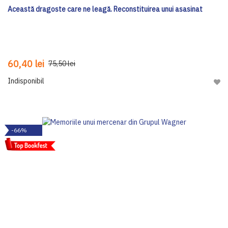
Această dragoste care ne leagă. Reconstituirea unui asasinat
60,40 lei
75,50 lei
Indisponibil
Adau
-66%