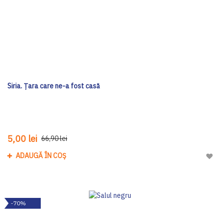
Siria. Țara care ne-a fost casă
5,00 lei
66,90 lei
ADAUGĂ ÎN COȘ
Adau
-70%