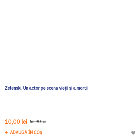
Zelenski. Un actor pe scena vieții și a morții
10,00 lei
66,90 lei
ADAUGĂ ÎN COȘ
Adau