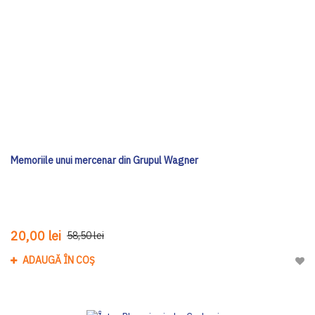
Memoriile unui mercenar din Grupul Wagner
20,00 lei
58,50 lei
ADAUGĂ ÎN COȘ
Adau