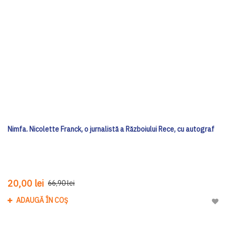
Nimfa. Nicolette Franck, o jurnalistă a Războiului Rece, cu autograf
20,00 lei
66,90 lei
ADAUGĂ ÎN COȘ
Adau