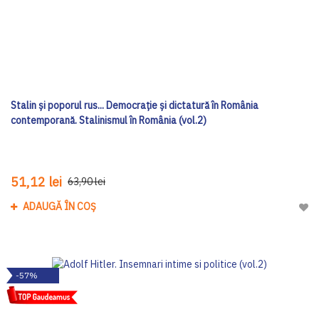
Stalin și poporul rus... Democrație și dictatură în România
contemporană. Stalinismul în România (vol.2)
51,12 lei
63,90 lei
ADAUGĂ ÎN COȘ
Adau
-57%