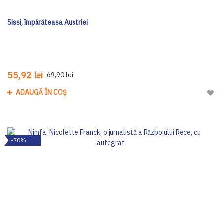
Sissi, împărăteasa Austriei
55,92 lei
69,90 lei
ADAUGĂ ÎN COȘ
Adau
-70%