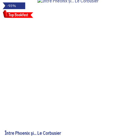
-93%
Între Phoenix și... Le Corbusier