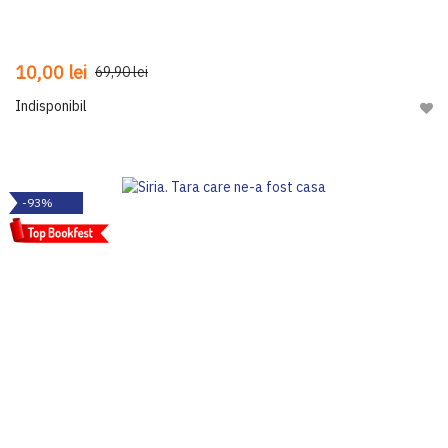
10,00 lei
69,90 lei
Indisponibil
Adau
-93%