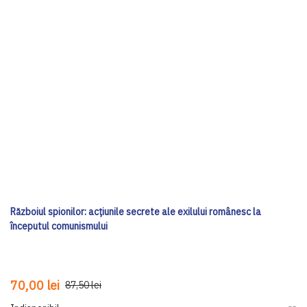
Războiul spionilor: acțiunile secrete ale exilului românesc la
începutul comunismului
70,00 lei
87,50 lei