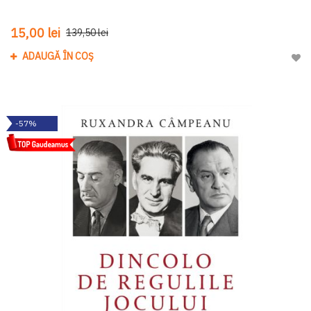
15,00 lei
139,50 lei
ADAUGĂ ÎN COȘ
Adau
-57%