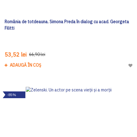
România de totdeauna. Simona Preda în dialog cu acad. Georgeta
Filitti
53,52 lei
66,90 lei
ADAUGĂ ÎN COȘ
Adau
-85%