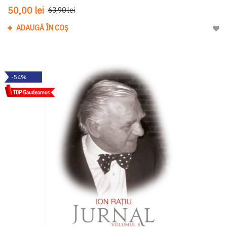
50,00 lei
63,90 lei
ADAUGĂ ÎN COȘ
Adau
-54%