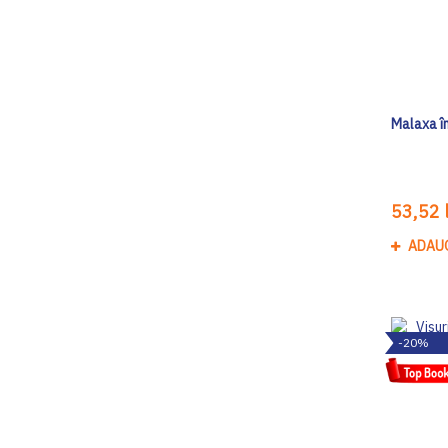
Malaxa î
53,52 l
ADAU
-20%