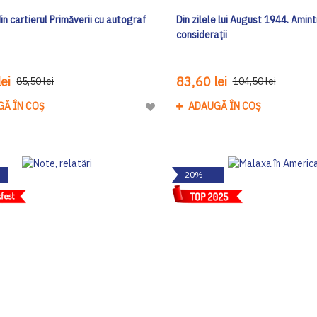
in cartierul Primăverii cu autograf
Din zilele lui August 1944. Aminti
considerații
ei
83,60 lei
85,50 lei
104,50 lei
GĂ ÎN COȘ
ADAUGĂ ÎN COȘ
Adaugă
la
Lista
de
-20%
Dorinte