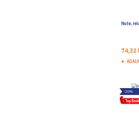
Note, rel
74,32 l
ADAU
-20%