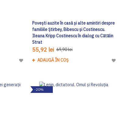
Povești auzite în casă și alte amintiri despre
familiile Știrbey, Bibescu și Costinescu.
Ileana Kripp Costinescu în dialog cu Cătălin
Strat
55,92 lei
69,90 lei
ADAUGĂ ÎN COȘ
Adaugă
Adaugă
la
la
Lista
Lista
de
de
-20%
Dorinte
Dorinte