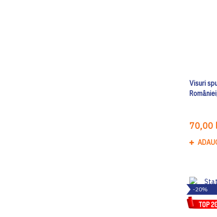
Visuri sp
României
70,00 l
ADAU
-20%