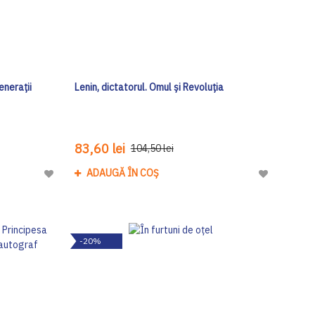
enerații
Lenin, dictatorul. Omul și Revoluția
83,60 lei
104,50 lei
ADAUGĂ ÎN COȘ
Adaugă
Adaugă
la
la
Lista
Lista
de
de
-20%
Dorinte
Dorinte