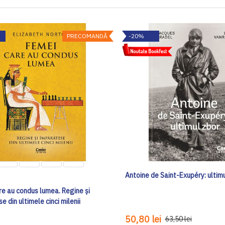
PRECOMANDĂ
-20%
Antoine de Saint-Exupéry: ultim
re au condus lumea. Regine și
e din ultimele cinci milenii
50,80 lei
63,50 lei