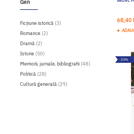
secret. 
Gen
68,40 l
produse
Ficțiune istorică
3
ADAU
produse
Romance
2
produse
Dramă
2
produse
Istorie
50
-20%
produse
Memorii, jurnale, bibliografii
48
produse
Politică
28
produse
Cultură generală
29