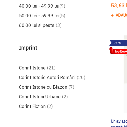
53,63 l
produse
40,00 lei
-
49,99 lei
9
produse
50,00 lei
-
59,99 lei
5
ADAU
produse
60,00 lei
si peste
3
-20%
Imprint
produse
Corint Istorie
21
produse
Corint Istorie Autori Români
20
produse
Corint Istorie cu Blazon
7
produse
Corint Istorii Urbane
2
produse
Corint Fiction
2
Un aviato