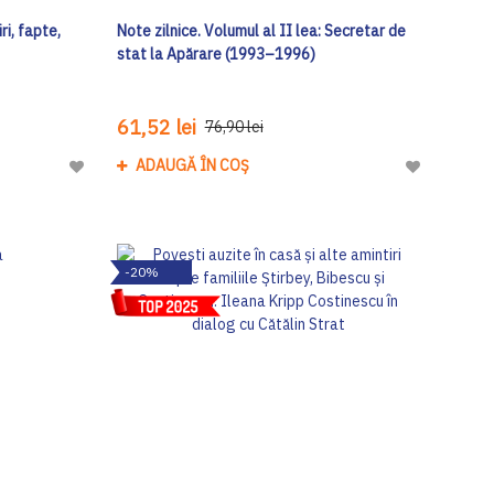
ri, fapte,
Note zilnice. Volumul al II lea: Secretar de
stat la Apărare (1993–1996)
61,52 lei
76,90 lei
ADAUGĂ ÎN COȘ
Adaugă
Adaugă
la
la
Lista
Lista
de
de
-20%
Dorinte
Dorinte