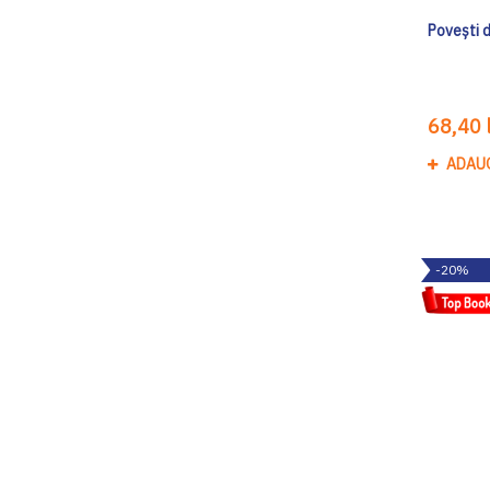
Povești d
68,40 l
ADAU
-20%