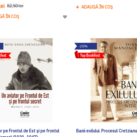
ei
82,50 lei
ADAUGĂ ÎN COȘ
GĂ ÎN COȘ
Adaugă
la
Lista
de
-20%
Dorinte
r pe Frontul de Est și pe frontul
Banii exilului. Procesul Cretzianu