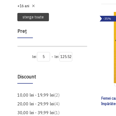
+16 ani
sterge toate
-35%
Preţ
lei
-
lei
Discount
produse
10,00 lei
-
19,99 lei
2
Femei ca
produse
20,00 lei
-
29,99 lei
4
împărătes
produs
30,00 lei
-
39,99 lei
1