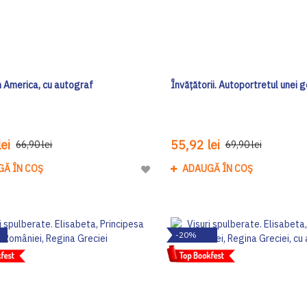
n America, cu autograf
Învățătorii. Autoportretul unei g
ei
55,92 lei
66,90 lei
69,90 lei
GĂ ÎN COȘ
ADAUGĂ ÎN COȘ
Adaugă
la
Lista
de
-20%
Dorinte