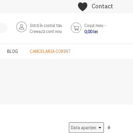
Contact
Intră în contul tău
Coşul meu
Creează cont nou
0,00 lei
BLOG
CANCELARIA CORINT
Setati
ascendent