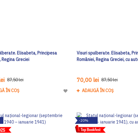
ulberate. Elisabeta, Principesa
Visuri spulberate. Elisabeta, Pr
, Regina Greciei
României, Regina Greciei, cu au
ei
70,00 lei
87,50 lei
87,50 lei
GĂ ÎN COȘ
ADAUGĂ ÎN COȘ
Adaugă
la
Lista
de
-20%
Dorinte