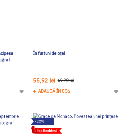
incipesa
În furtuni de oțel
tograf
55,92 lei
69,90 lei
ADAUGĂ ÎN COȘ
Adaugă
Adaugă
la
la
Lista
Lista
de
de
-20%
Dorinte
Dorinte