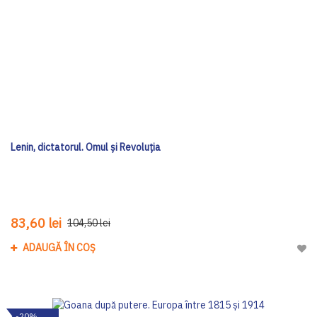
Lenin, dictatorul. Omul și Revoluția
83,60 lei
104,50 lei
ADAUGĂ ÎN COȘ
Adau
-20%