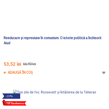
Reeducare și represiune în comunism. O istorie politică a închisorii
Aiud
53,52 lei
66,90 lei
ADAUGĂ ÎN COȘ
Adau
-20%