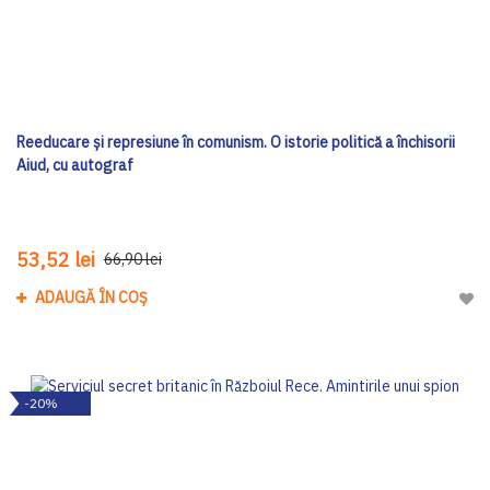
Reeducare și represiune în comunism. O istorie politică a închisorii
Aiud, cu autograf
53,52 lei
66,90 lei
ADAUGĂ ÎN COȘ
Adau
-20%