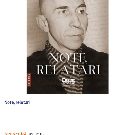
Note, relatări
74,32 lei
92,90 lei