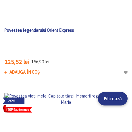
Povestea legendarului Orient Express
125,52 lei
156,90 lei
ADAUGĂ ÎN COȘ
Adau
Filtrează
-20%