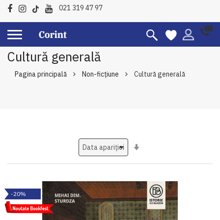
021 319 47 97
Cultură generală
Pagina principală
Non-ficțiune
Cultură generală
Setati
ascendent
-20%