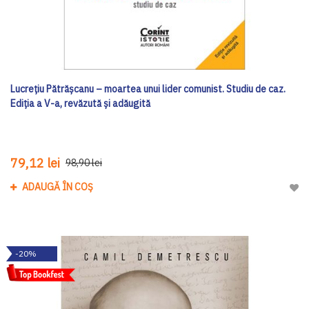
Lucrețiu Pătrășcanu – moartea unui lider comunist. Studiu de caz.
Ediția a V-a, revăzută și adăugită
79,12 lei
98,90 lei
ADAUGĂ ÎN COȘ
Adau
-20%