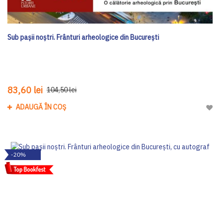
Sub pașii noștri. Frânturi arheologice din București
83,60 lei
104,50 lei
ADAUGĂ ÎN COȘ
Adau
-20%