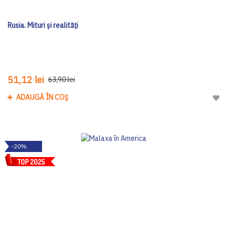
Rusia. Mituri și realități
51,12 lei
63,90 lei
ADAUGĂ ÎN COȘ
Adau
-20%