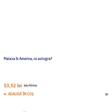
Malaxa în America, cu autograf
53,52 lei
66,90 lei
ADAUGĂ ÎN COȘ
Adau