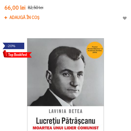
66,00 lei
82,50 lei
ADAUGĂ ÎN COȘ
Adau
-20%