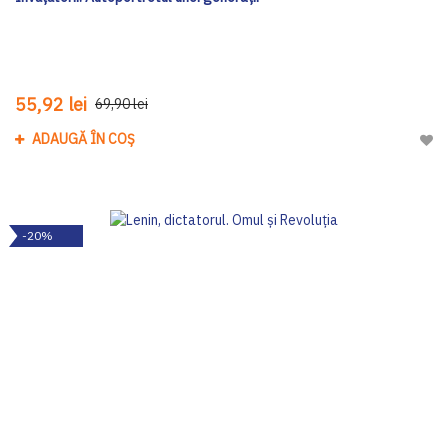
55,92 lei
69,90 lei
ADAUGĂ ÎN COȘ
Adau
-20%