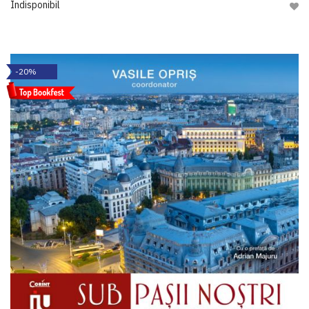
Indisponibil
Adau
-20%