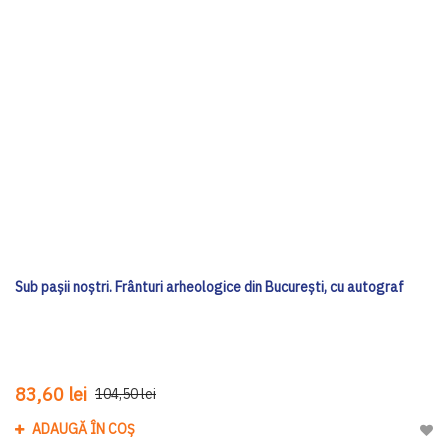
Sub pașii noștri. Frânturi arheologice din București, cu autograf
83,60 lei
104,50 lei
ADAUGĂ ÎN COȘ
Adau