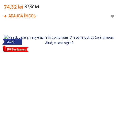
74,32 lei
92,90 lei
ADAUGĂ ÎN COȘ
Adau
-20%