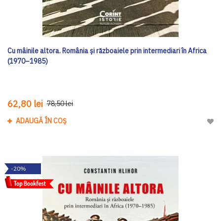
Cu mâinile altora. România și războaiele prin intermediari în Africa
(1970–1985)
62,80 lei
78,50 lei
ADAUGĂ ÎN COȘ
Adau
-20%