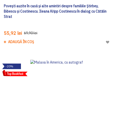
Povești auzite în casă și alte amintiri despre familiile Știrbey,
Bibescu și Costinescu. Ileana Kripp Costinescu în dialog cu Cătălin
Strat
55,92 lei
69,90 lei
ADAUGĂ ÎN COȘ
Adau
-20%