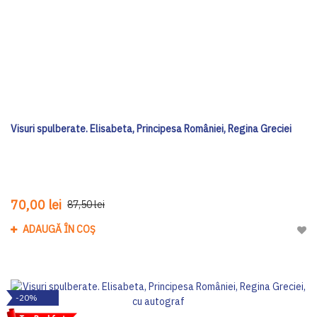
Visuri spulberate. Elisabeta, Principesa României, Regina Greciei
70,00 lei
87,50 lei
ADAUGĂ ÎN COȘ
Adau
-20%