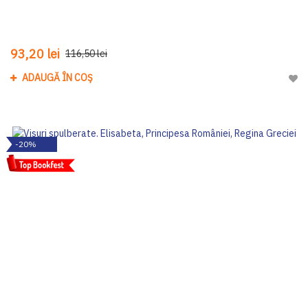
93,20 lei
116,50 lei
ADAUGĂ ÎN COȘ
Adau
-20%