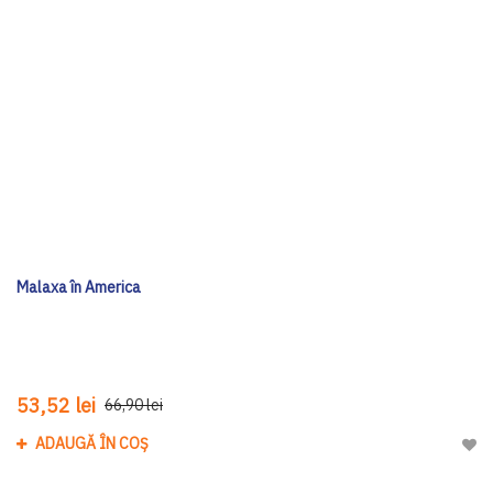
Malaxa în America
53,52 lei
66,90 lei
ADAUGĂ ÎN COȘ
Adau