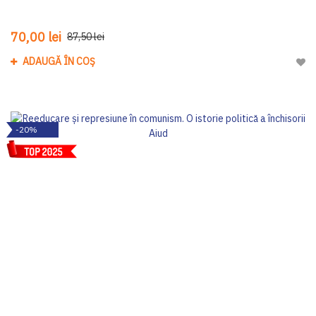
70,00 lei
87,50 lei
ADAUGĂ ÎN COȘ
Adau
-20%