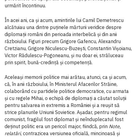
urmărit încontinuu.
În acei ani, ca și acum, amintirile lui Camil Demetrescu
alcătuiau una dintre puținele mărturii veridice despre
diplomații români din perioada interbelică și din anii
războiului. Figuri precum Grigore Gafencu, Alexandru
Cretzianu, Grigore Niculescu-Buzești, Constantin Vișoianu,
Victor Rădulescu-Pogoneanu, și nu doar ei, străluceau
prin spirit, bună-credință și competență.
Aceleași memorii politice mai arătau, atunci, ca și acum,
că, în anii războiului, în Ministerul Afacerilor Străine,
colaborând cu partidele politice democratice, cu armata
și cu regele Mihai, o echipă de diplomați a căutat soluții
pentru salvarea in extremis a României și a reușit să
strice planurile Uniunii Sovietice. Așadar, pentru regimul
comunist, fragilul fost diplomat și neînduplecatul fost
deținut politic era un pericol major, fiindcă, prin
Note,
relatări
, contrazicea versiunea oficială, mincinoasă și