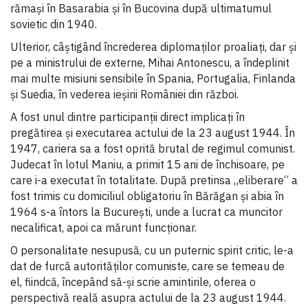
rămași în Basarabia și în Bucovina după ultimatumul
sovietic din 1940.
Ulterior, câștigând încrederea diplomaților proaliați, dar și
pe a ministrului de externe, Mihai Antonescu, a îndeplinit
mai multe misiuni sensibile în Spania, Portugalia, Finlanda
și Suedia, în vederea ieșirii României din război.
A fost unul dintre participanții direct implicați în
pregătirea și executarea actului de la 23 august 1944. În
1947, cariera sa a fost oprită brutal de regimul comunist.
Judecat în lotul Maniu, a primit 15 ani de închisoare, pe
care i-a executat în totalitate. După pretinsa „eliberare“ a
fost trimis cu domiciliul obligatoriu în Bărăgan și abia în
1964 s-a întors la București, unde a lucrat ca muncitor
necalificat, apoi ca mărunt funcționar.
O personalitate nesupusă, cu un puternic spirit critic, le-a
dat de furcă autorităților comuniste, care se temeau de
el, fiindcă, începând să-și scrie amintirile, oferea o
perspectivă reală asupra actului de la 23 august 1944.