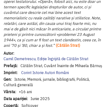
operei testatorului. «Operă», folosit aici, nu este doar un
termen specific legislației drepturilor de autor, ci și
cuvântul care descrie cel mai bine acest text
memorialistic cu reale calități narative și stilistice. Note,
relatări, care astăzi, din cauza unui tiraj foarte mic, nu
mai e de găsit nici măcar în anticariate, a circulat printre
prieteni și printre cunoscătorii «problemei 23 August
1944», ca și cum ar fi fost un text clandestin, ceea ce, în
anii ’70 și ’80, chiar a și fost.”
(Cătălin Strat)
Informaţii
suplimentare
Camil Demetrescu, Ediție îngrijită de Cătălin Strat
Cătălin Strat, Cuvânt înainte de Mihaela Bărnuș
Corint Istorie Autori Români
Istorie, Memorii, jurnale, bibliografii, Politică,
Cultură generală
+16 ani
Iunie 2025
Softcover