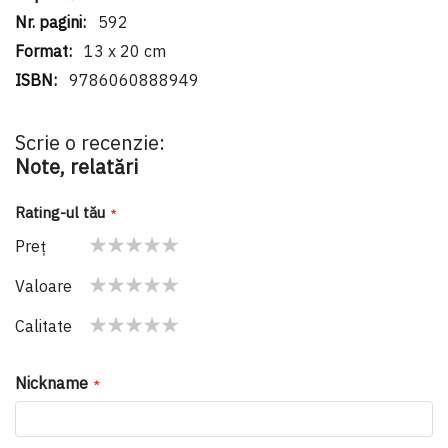
592
13 x 20 cm
9786060888949
Scrie o recenzie:
Note, relatări
Rating-ul tău
Preţ
1
2
3
4
5
Valoare
star
stars
stars
stars
stars
1
2
3
4
5
Calitate
star
stars
stars
stars
stars
1
2
3
4
5
star
stars
stars
stars
stars
Nickname