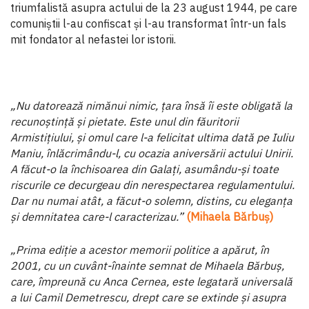
triumfalistă asupra actului de la 23 august 1944, pe care
comuniștii l-au confiscat și l-au transformat într-un fals
mit fondator al nefastei lor istorii.
„Nu datorează nimănui nimic, țara însă îi este obligată la
recunoștință și pietate. Este unul din făuritorii
Armistițiului, și omul care l-a felicitat ultima dată pe Iuliu
Maniu, înlăcrimându-l, cu ocazia aniversării actului Unirii.
A făcut-o la închisoarea din Galați, asumându-și toate
riscurile ce decurgeau din nerespectarea regulamentului.
Dar nu numai atât, a făcut-o solemn, distins, cu eleganța
și demnitatea care-l caracterizau.”
(Mihaela Bărbuș)
„Prima ediție a acestor memorii politice a apărut, în
2001, cu un cuvânt-înainte semnat de Mihaela Bărbuș,
care, împreună cu Anca Cernea, este legatară universală
a lui Camil Demetrescu, drept care se extinde și asupra