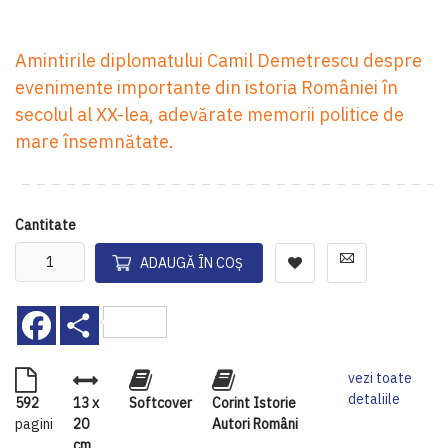
Amintirile diplomatului Camil Demetrescu despre
evenimente importante din istoria României în
secolul al XX-lea, adevărate memorii politice de
mare însemnătate.
Cantitate
ADAUGĂ ÎN COȘ
Facebook
Share
vezi toate
detaliile
592
13 x
Softcover
Corint Istorie
pagini
20
Autori Români
cm