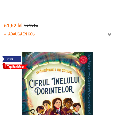
61,52 lei
76,90 lei
ADAUGĂ ÎN COȘ
Adau
-20%