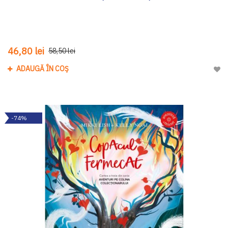
46,80 lei
58,50 lei
ADAUGĂ ÎN COȘ
Adau
-74%