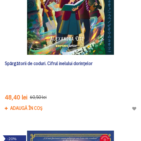
Spărgătorii de coduri. Cifrul inelului dorințelor
48,40 lei
60,50 lei
ADAUGĂ ÎN COȘ
Adau
-20%