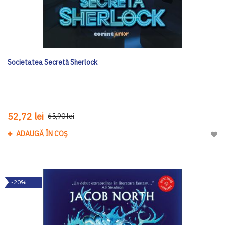
Societatea Secretă Sherlock
52,72 lei
65,90 lei
ADAUGĂ ÎN COȘ
Adau
-20%