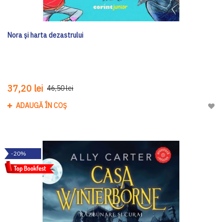
Nora și harta dezastrului
37,20 lei
46,50 lei
ADAUGĂ ÎN COȘ
Adau
-20%