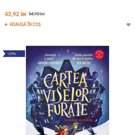
43,92 lei
54,90 lei
ADAUGĂ ÎN COȘ
Adau
-20%