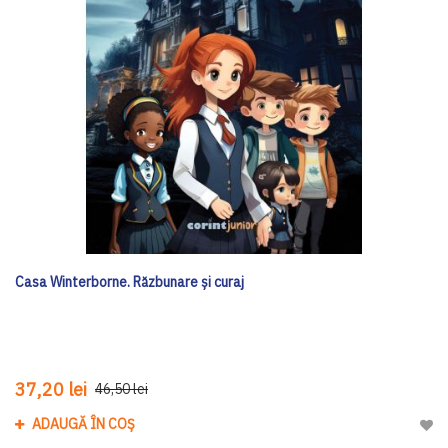
Casa Winterborne. Răzbunare și curaj
37,20 lei
46,50 lei
ADAUGĂ ÎN COȘ
Adau