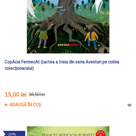
CopAcul FermecAt (cartea a treia din seria Aventuri pe colina
colecționarului)
15,00 lei
58,50 lei
ADAUGĂ ÎN COȘ
Adau
-20%