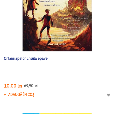
Orfanii apelor. Insula epavei
10,00 lei
69,90 lei
ADAUGĂ ÎN COȘ
Adau