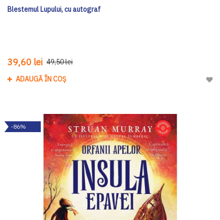
Blestemul Lupului, cu autograf
39,60 lei
49,50 lei
ADAUGĂ ÎN COȘ
Adau
-86%