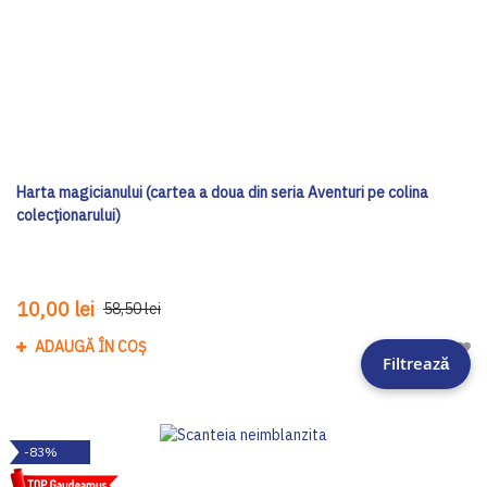
Harta magicianului (cartea a doua din seria Aventuri pe colina
colecționarului)
10,00 lei
58,50 lei
ADAUGĂ ÎN COȘ
Adau
Filtrează
-83%