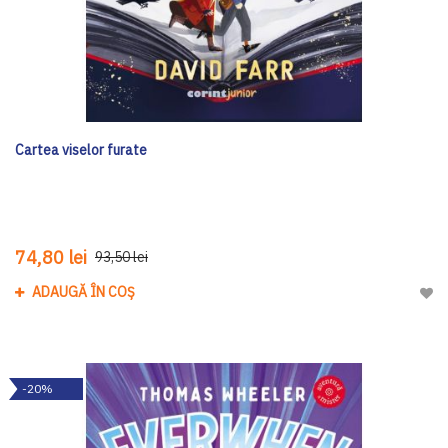
Cartea viselor furate
74,80 lei
93,50 lei
ADAUGĂ ÎN COȘ
Adau
-20%