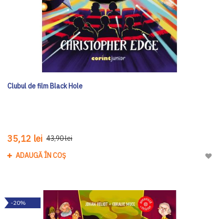
Clubul de film Black Hole
35,12 lei
43,90 lei
ADAUGĂ ÎN COȘ
Adau
-20%