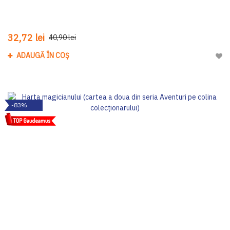
32,72 lei
40,90 lei
ADAUGĂ ÎN COȘ
Adau
-83%