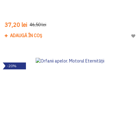
37,20 lei
46,50 lei
ADAUGĂ ÎN COȘ
Adau
-20%