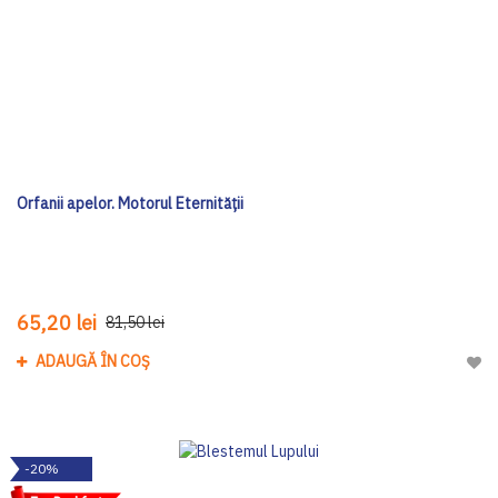
Orfanii apelor. Motorul Eternității
65,20 lei
81,50 lei
ADAUGĂ ÎN COȘ
Adau
-20%