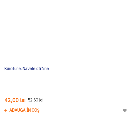
Kurofune. Navele străine
42,00 lei
52,50 lei
ADAUGĂ ÎN COȘ
Adau