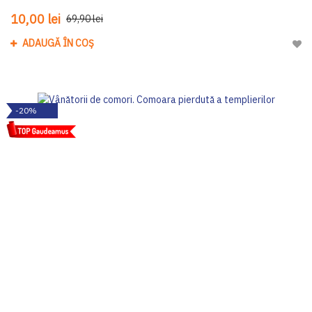
10,00 lei
69,90 lei
ADAUGĂ ÎN COȘ
Adau
-20%