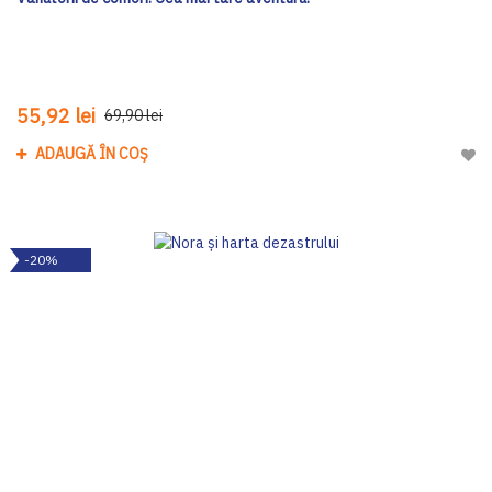
55,92 lei
69,90 lei
ADAUGĂ ÎN COȘ
Adau
-20%