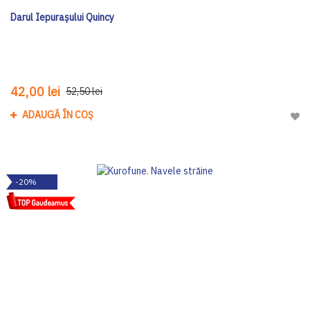
Darul Iepurașului Quincy
42,00 lei
52,50 lei
ADAUGĂ ÎN COȘ
Adau
-20%