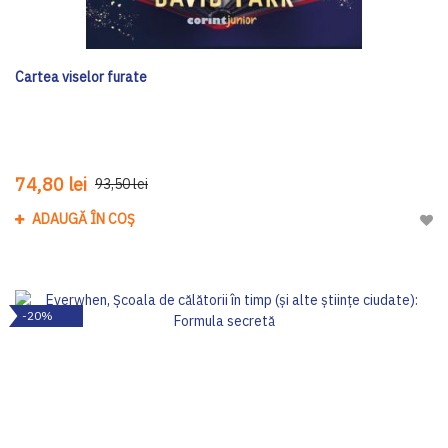
Cartea viselor furate
74,80 lei
93,50 lei
ADAUGĂ ÎN COȘ
Adau
-20%