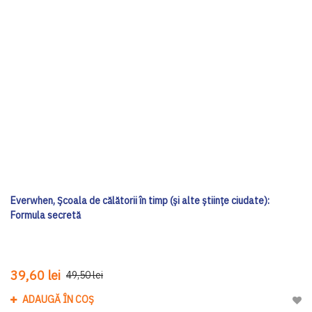
Everwhen, Școala de călătorii în timp (și alte științe ciudate):
Formula secretă
39,60 lei
49,50 lei
ADAUGĂ ÎN COȘ
Adau