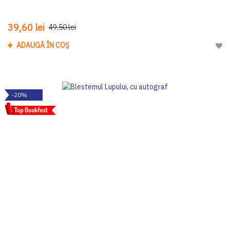
39,60 lei
49,50 lei
ADAUGĂ ÎN COȘ
Adau
-20%