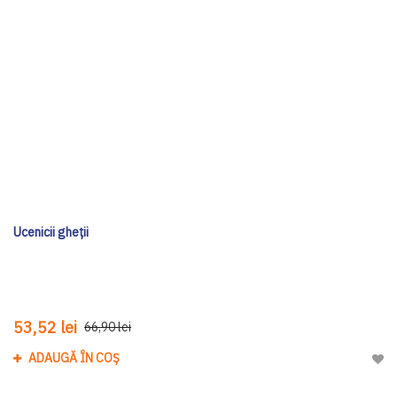
Ucenicii gheții
53,52 lei
66,90 lei
ADAUGĂ ÎN COȘ
Adau