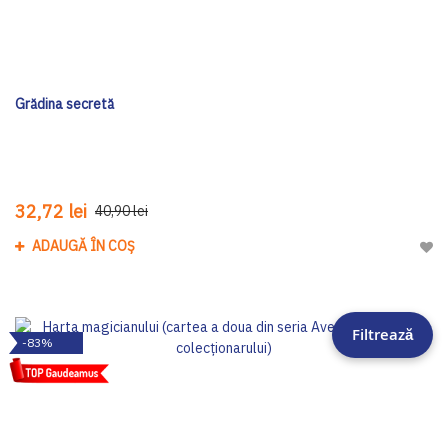
Grădina secretă
32,72 lei
40,90 lei
ADAUGĂ ÎN COȘ
Adau
Filtrează
-83%