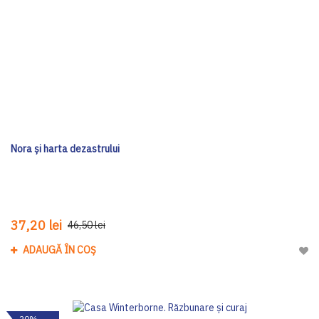
Nora și harta dezastrului
37,20 lei
46,50 lei
ADAUGĂ ÎN COȘ
Adau
-20%