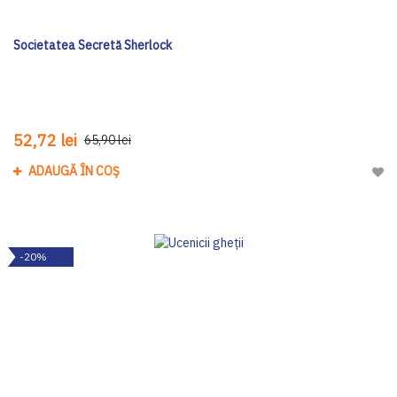
Societatea Secretă Sherlock
52,72 lei
65,90 lei
ADAUGĂ ÎN COȘ
Adau
-20%