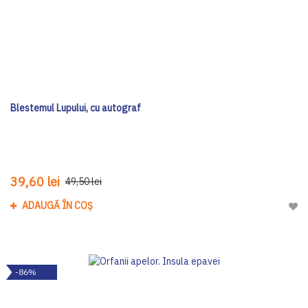
Blestemul Lupului, cu autograf
39,60 lei
49,50 lei
ADAUGĂ ÎN COȘ
Adau
-86%