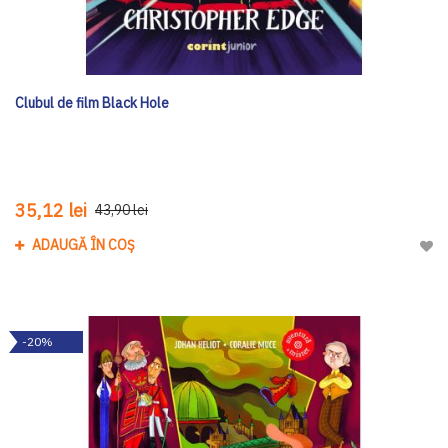
Clubul de film Black Hole
35,12 lei
43,90 lei
ADAUGĂ ÎN COȘ
Adau
-20%