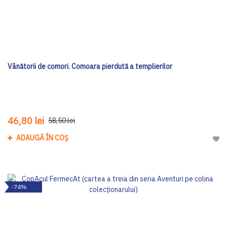
Vânătorii de comori. Comoara pierdută a templierilor
46,80 lei
58,50 lei
ADAUGĂ ÎN COȘ
Adau
-74%