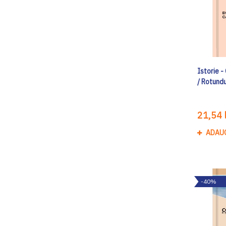
Istorie -
/ Rotund
21,54 l
ADAU
-40%