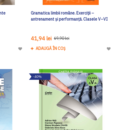
nte
Gramatica limbii române. Exerciții –
antrenament și performanță. Clasele V–VI
41,94 lei
69,90 lei
ADAUGĂ ÎN COȘ
Adaugă
Adaugă
la
la
Lista
Lista
de
de
-40%
Dorinte
Dorinte