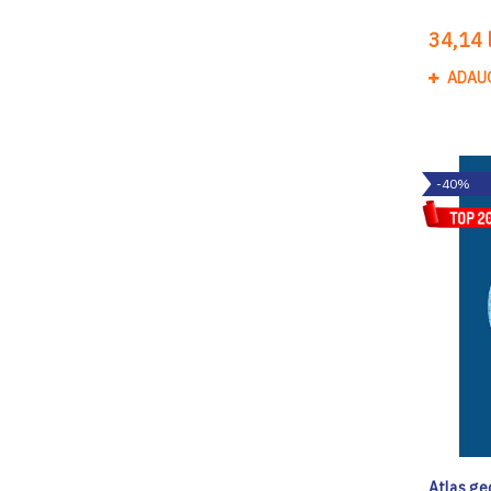
34,14 l
ADAU
-40%
Atlas ge