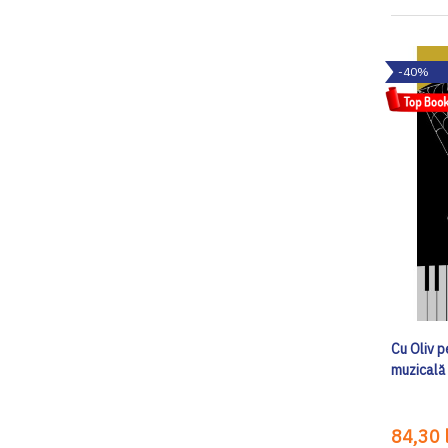
-40%
Cu Oliv p
muzicală
84,30 l