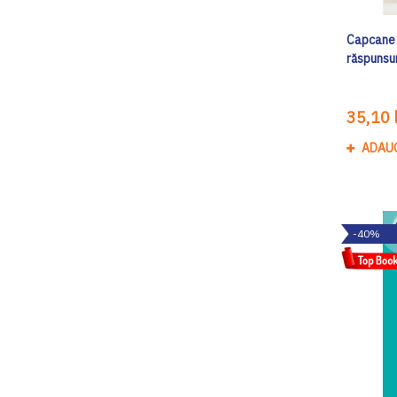
Capcane a
răspunsur
35,10 l
ADAU
-40%