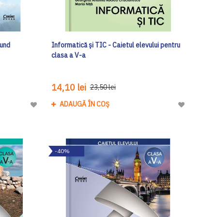
 und
Informatică și TIC - Caietul elevului pentru
clasa a V-a
14,10 lei
23,50 lei
ADAUGĂ ÎN COȘ
Adaugă
Adaugă
la
la
Lista
Lista
de
de
-40%
Dorinte
Dorinte