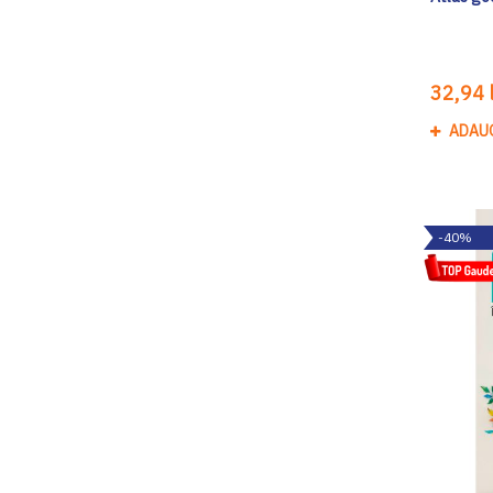
32,94 l
ADAU
-40%