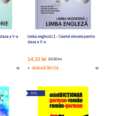
 clasa a V-a
Limba engleză L1 - Caietul elevului pentru
clasa a V-a
14,10 lei
23,50 lei
ADAUGĂ ÎN COȘ
Adaugă
Adaugă
la
la
Lista
Lista
de
de
-40%
Dorinte
Dorinte