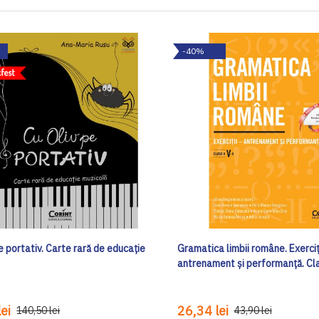
-40%
e portativ. Carte rară de educație
Gramatica limbii române. Exerciț
antrenament și performanță. Cl
ei
26,34 lei
140,50 lei
43,90 lei