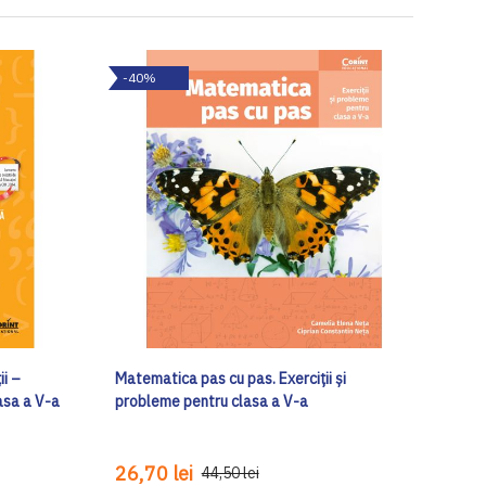
-40%
ii –
Matematica pas cu pas. Exerciții și
asa a V-a
probleme pentru clasa a V-a
26,70 lei
44,50 lei