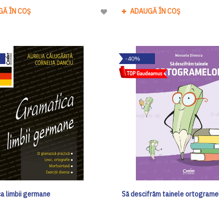
GĂ ÎN COȘ
ADAUGĂ ÎN COȘ
Adaugă
la
Lista
de
-40%
Dorinte
a limbii germane
Să descifrăm tainele ortograme