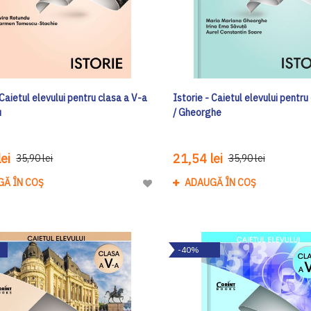
 Caietul elevului pentru clasa a V-a
Istorie - Caietul elevului pentru
u
/ Gheorghe
ei
21,54 lei
35,90 lei
35,90 lei
GĂ ÎN COȘ
ADAUGĂ ÎN COȘ
Adaugă
la
Lista
de
-40%
Dorinte