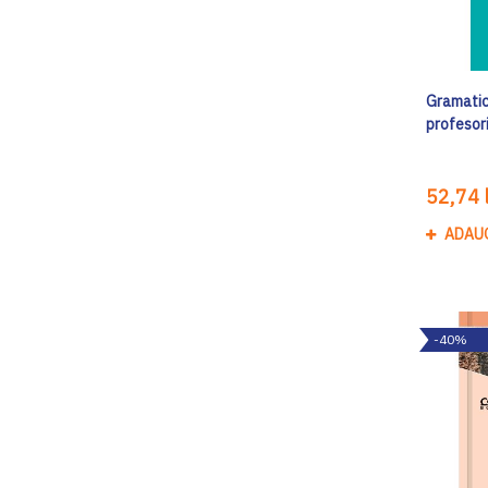
Gramatica
profesori
52,74 l
ADAU
-40%