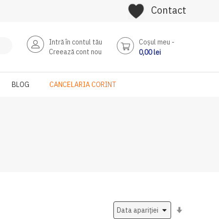
Contact
Intră în contul tău
Coşul meu
Creează cont nou
0,00 lei
BLOG
CANCELARIA CORINT
Setati
ascendent