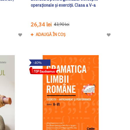
operaționale și exerciții. Clasa a V-a
26,34 lei
43,90 lei
ADAUGĂ ÎN COȘ
Adaugă
Adaugă
la
la
Lista
Lista
de
de
-40%
Dorinte
Dorinte