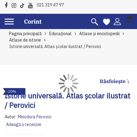
021 319 47 97
Pagina principală
Educațional
Atlase și enciclopedii
Atlase de istorie
Istorie universală. Atlas şcolar ilustrat / Perovici
Skip
Sk
-20%
to
to
Istorie universală. Atlas şcolar ilustrat
the
th
/ Perovici
end
be
of
of
Autor:
Minodora Perovici
the
th
Adaugă o recenzie
images
im
gallery
ga