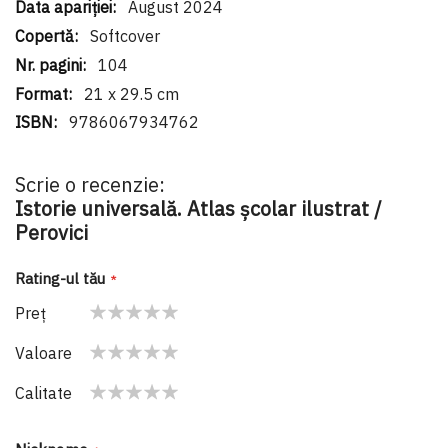
August 2024
Softcover
104
21 x 29.5 cm
9786067934762
Scrie o recenzie:
Istorie universală. Atlas şcolar ilustrat /
Perovici
Rating-ul tău
Preţ
1
2
3
4
5
Valoare
star
stars
stars
stars
stars
1
2
3
4
5
Calitate
star
stars
stars
stars
stars
1
2
3
4
5
star
stars
stars
stars
stars