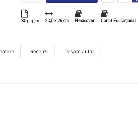
80
pagini
20,5 x 26 cm
Flexicover
Corint Educaţional
mentare
Recenzii
Despre autor