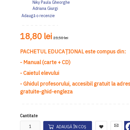
Niky Paula Gheorghe
Adriana Giurgi
Adaugă o recenzie
18,80 lei
23,50 lei
PACHETUL EDUCAȚIONAL este compus din:
- Manual (carte + CD)
- Caietul elevului
- Ghidul profesorului, accesibil gratuit la adr
gratuite-ghid-engleza
Cantitate
ADAUGĂ ÎN COȘ