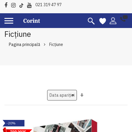
021 319 47 97
Ficțiune
Pagina principală
Ficțiune
Setati
ascendent
-20%