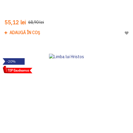
55,12 lei
68,90 lei
ADAUGĂ ÎN COȘ
Adau
-20%