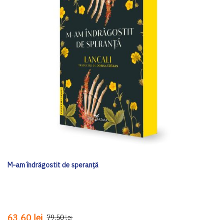
M-am îndrăgostit de speranță
63,60 lei
79,50 lei