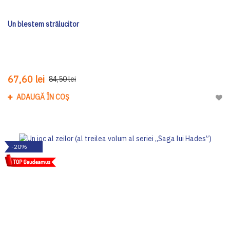
Un blestem strălucitor
67,60 lei
84,50 lei
ADAUGĂ ÎN COȘ
Adau
-20%