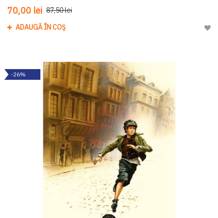
70,00 lei
87,50 lei
ADAUGĂ ÎN COȘ
Adau
-26%