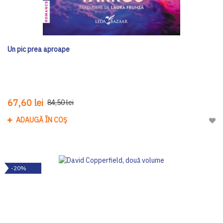
Un pic prea aproape
67,60 lei
84,50 lei
ADAUGĂ ÎN COȘ
Adau
-20%