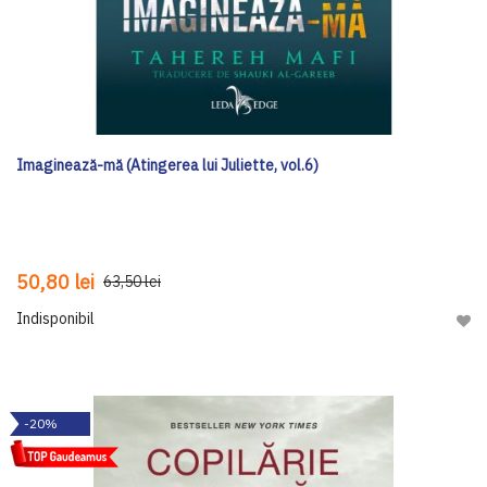
Imaginează-mă (Atingerea lui Juliette, vol.6)
50,80 lei
63,50 lei
Indisponibil
Adau
-20%