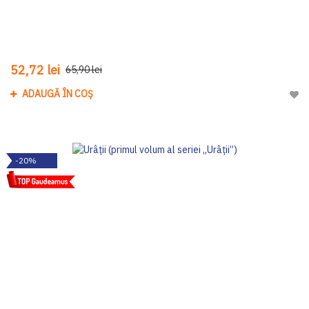
52,72 lei
65,90 lei
ADAUGĂ ÎN COȘ
Adau
-20%