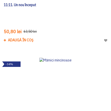
11:11. Un nou început
50,80 lei
63,50 lei
ADAUGĂ ÎN COȘ
Adau
-34%