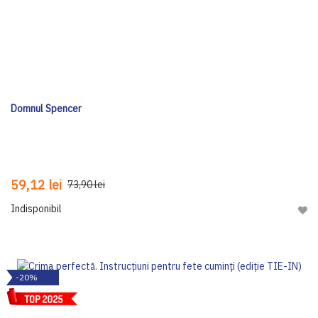
Domnul Spencer
59,12 lei
73,90 lei
Indisponibil
Adau
-20%