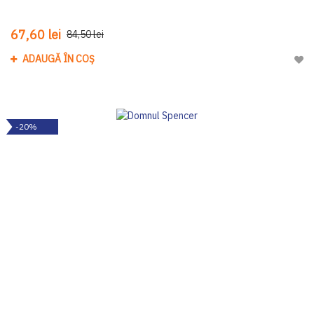
67,60 lei
84,50 lei
ADAUGĂ ÎN COȘ
Adau
-20%