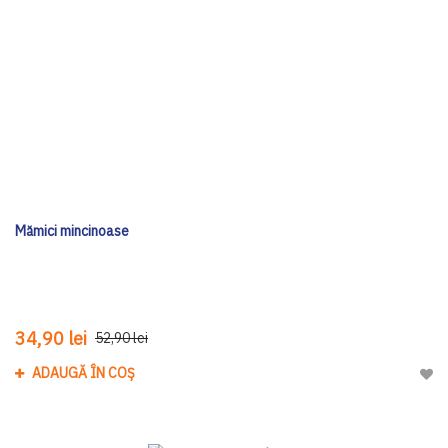
Mămici mincinoase
34,90 lei
52,90 lei
ADAUGĂ ÎN COȘ
Adau