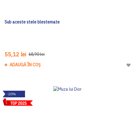
Sub aceste stele blestemate
55,12 lei
68,90 lei
ADAUGĂ ÎN COȘ
Adau
-20%