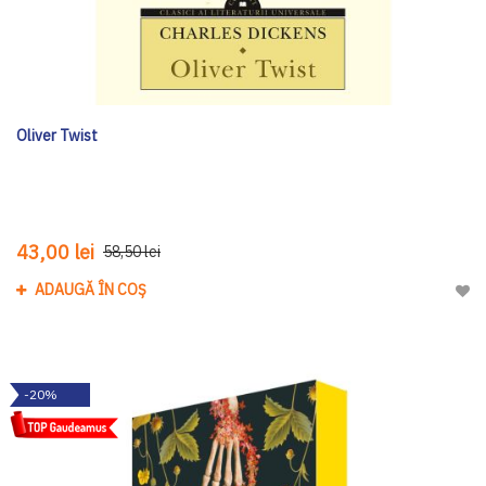
Oliver Twist
43,00 lei
58,50 lei
ADAUGĂ ÎN COȘ
Adau
-20%