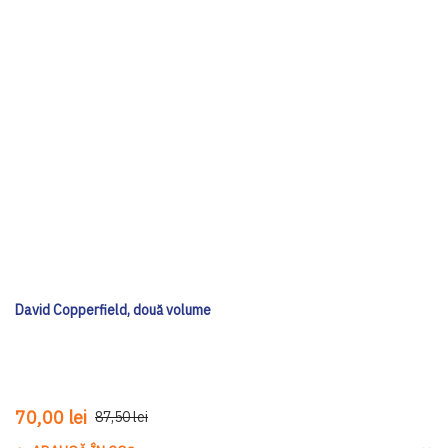
David Copperfield, două volume
70,00 lei
87,50 lei