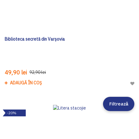
Biblioteca secretă din Varșovia
49,90 lei
92,90 lei
ADAUGĂ ÎN COȘ
Adau
Filtrează
-20%