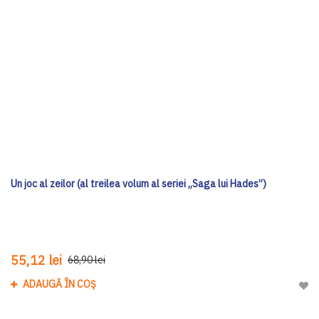
Un joc al zeilor (al treilea volum al seriei „Saga lui Hades”)
55,12 lei
68,90 lei
ADAUGĂ ÎN COȘ
Adau