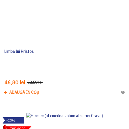
Limba lui Hristos
46,80 lei
58,50 lei
ADAUGĂ ÎN COȘ
Adau
-20%