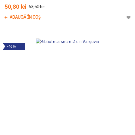
50,80 lei
63,50 lei
ADAUGĂ ÎN COȘ
Adau
-46%