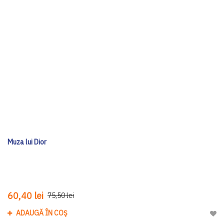
Muza lui Dior
60,40 lei
75,50 lei
ADAUGĂ ÎN COȘ
Adau