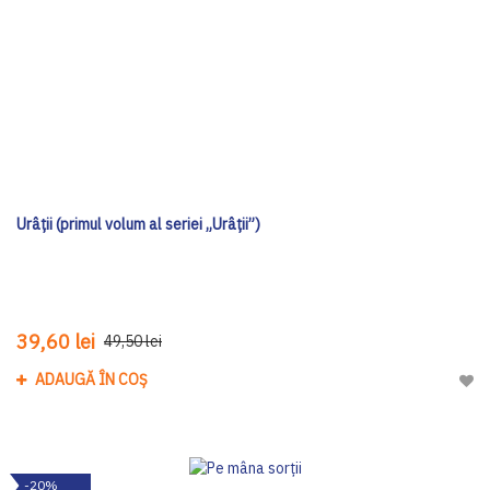
Urâții (primul volum al seriei „Urâții”)
39,60 lei
49,50 lei
ADAUGĂ ÎN COȘ
Adau
-20%