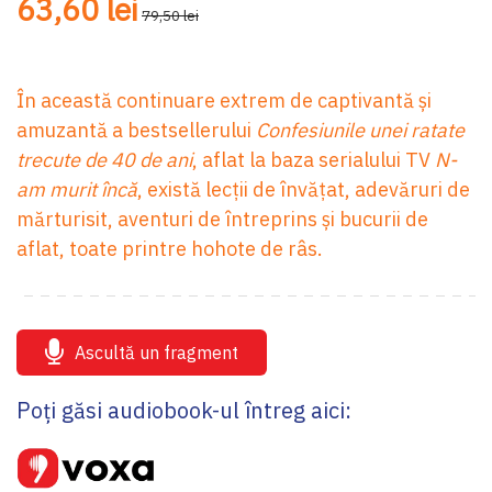
63,60 lei
79,50 lei
În această continuare extrem de captivantă și
amuzantă a bestsellerului
Confesiunile unei ratate
trecute de 40 de ani
, aflat la baza serialului TV
N-
am murit încă
, există lecții de învățat, adevăruri de
mărturisit, aventuri de întreprins și bucurii de
aflat, toate printre hohote de râs.
Ascultă un fragment
Poți găsi audiobook-ul întreg aici: