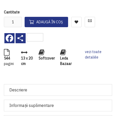
Cantitate
ADAUGĂ ÎN COȘ
Facebook
Share
vezi toate
detaliile
544
13 x 20
Softcover
Leda
pagini
cm
Bazaar
Descriere
Informaţii suplimentare