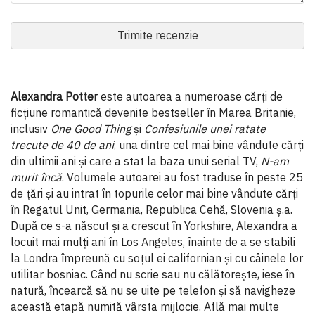
Trimite recenzie
Alexandra Potter
este autoarea a numeroase cărți de
ficțiune romantică devenite bestseller în Marea Britanie,
inclusiv
One Good Thing
și
Confesiunile unei ratate
trecute de 40 de ani
, una dintre cel mai bine vândute cărți
din ultimii ani și care a stat la baza unui serial TV,
N-am
murit încă
. Volumele autoarei au fost traduse în peste 25
de țări și au intrat în topurile celor mai bine vândute cărți
în Regatul Unit, Germania, Republica Cehă, Slovenia ș.a.
După ce s-a născut și a crescut în Yorkshire, Alexandra a
locuit mai mulți ani în Los Angeles, înainte de a se stabili
la Londra împreună cu soțul ei californian și cu câinele lor
utilitar bosniac. Când nu scrie sau nu călătorește, iese în
natură, încearcă să nu se uite pe telefon și să navigheze
această etapă numită vârsta mijlocie. Află mai multe