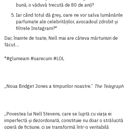
bună, o văduvă trecută de 80 de ani)?
Iar când totul dă greș, oare ne vor salva lumânările
parfumate ale celebrităților, avocadoul zdrobit și
filtrele Instagram?*
Dar, înainte de toate, Nell mai are câteva mărturisiri de
făcut…
*#glumeam #oarecum #LOL
„Noua Bridget Jones a timpurilor noastre.”
The Telegraph
„Povestea lui Nell Stevens, care se luptă cu viața ei
imperfectă și dezordonată, constituie nu doar o strălucită
operă de ficțiune, ci se transformă într-o veritabilă