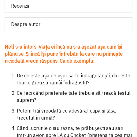
Recenzii
Despre autor
Nell s-a întors. Viața ei încă nu s-a așezat așa cum își
plănuise. Și încă își pune întrebări la care nu primește
niciodată vreun răspuns. Ca de exemplu:
De ce este așa de ușor să te îndrăgostești, dar este
foarte greu să rămâi îndrăgostit?
Ce faci când prieteniile tale trebuie să treacă testul
suprem?
Putem trăi vreodată cu adevărat clipa și lăsa
trecutul în urmă?
Când lucrurile o iau razna, te prăbușești sau sari
într-un avion spre LA cu Cricket (prietena ta cea mai