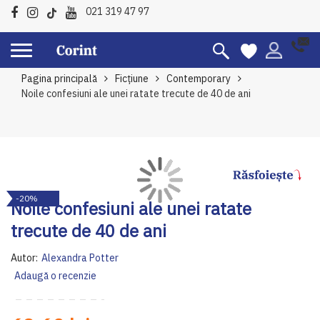
021 319 47 97
Pagina principală
Ficțiune
Contemporary
Noile confesiuni ale unei ratate trecute de 40 de ani
Skip
Sk
-20%
to
to
Noile confesiuni ale unei ratate
the
th
trecute de 40 de ani
end
be
of
of
Autor:
Alexandra Potter
the
th
Adaugă o recenzie
images
im
gallery
ga