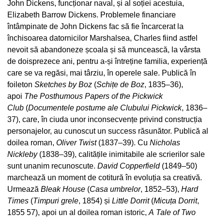
John Dickens, funcționar naval, și al soției acestuia,
Elizabeth Barrow Dickens. Problemele financiare
întâmpinate de John Dickens fac să fie încarcerat la
închisoarea datornicilor Marshalsea, Charles fiind astfel
nevoit să abandoneze școala și să muncească, la vârsta
de doisprezece ani, pentru a‑și întreține familia, experiență
care se va regăsi, mai târziu, în operele sale. Publică în
foileton
Sketches by Boz
(
Schițe de Boz
, 1835–36),
apoi
The
Posthumous Papers of the Pickwick
Club
(
Documentele postume
ale Clubului Pickwick
, 1836–
37), care, în ciuda unor inconsecvențe privind construcția
personajelor, au cunoscut un success răsunător. Publică al
doilea roman,
Oliver Twist
(1837–39). Cu
Nicholas
Nickleby
(1838–39), calitățile inimitabile ale scrierilor sale
sunt unanim recunoscute.
David
Copperfield
(1849–50)
marchează un moment de cotitură în evoluția sa creativă.
Urmează
Bleak House
(
Casa umbrelor
, 1852–53),
Hard
Times
(
Timpuri grele
, 1854) și
Little Dorrit
(
Micuța Dorrit
,
1855 57), apoi un al doilea roman istoric,
A
Tale of Two