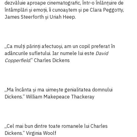
dezvăluie aproape cinematografic, într-o înlănțuire de
întâmplări și emoții, îi cunoaștem și pe Clara Peggotty,
James Steerforth și Uriah Heep.
„Ca mulți părinți afectuoși, am un copil preferat în
adâncurile sufletului. Iar numele lui este
David
Copperfield
.” Charles Dickens
„Ma încânta și ma uimește genialitatea domnului
Dickens.” William Makepeace Thackeray
„Cel mai bun dintre toate romanele lui Charles
Dickens.” Virginia Woolf