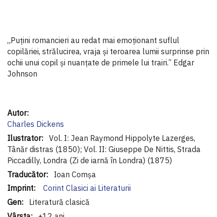
„Puțini romancieri au redat mai emoționant suflul
copilăriei, strălucirea, vraja și teroarea lumii surprinse prin
ochii unui copil și nuanțate de primele lui trairi.” Edgar
Johnson
Informaţii
suplimentare
Charles Dickens
Vol. I: Jean Raymond Hippolyte Lazerges,
Tânăr distras (1850); Vol. II: Giuseppe De Nittis, Strada
Piccadilly, Londra (Zi de iarnă în Londra) (1875)
Ioan Comșa
Corint Clasici ai Literaturii
Literatură clasică
+12 ani