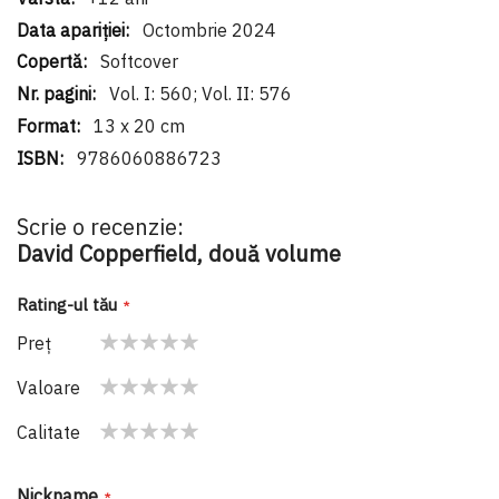
Octombrie 2024
Softcover
Vol. I: 560; Vol. II: 576
13 x 20 cm
9786060886723
Scrie o recenzie:
David Copperfield, două volume
Rating-ul tău
Preţ
1
2
3
4
5
Valoare
star
stars
stars
stars
stars
1
2
3
4
5
Calitate
star
stars
stars
stars
stars
1
2
3
4
5
star
stars
stars
stars
stars
Nickname