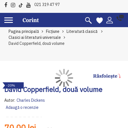
021 319 47 97
Pagina principală
Ficțiune
Literatură clasică
Clasici ai literaturii universale
David Copperfield, două volume
Skip
Sk
-20%
to
to
David Copperfield, două volume
the
th
end
be
Autor:
Charles Dickens
of
of
Adaugă o recenzie
the
th
images
im
gallery
ga
70,00 lei