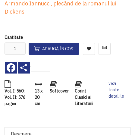
Armando Iannucci, plecând de la romanul lui
Dickens
Cantitate
ADAUGĂ ÎN COȘ
Facebook
Share
vezi
toate
Vol. I: 560;
13 x
Softcover
Corint
detaliile
Vol. II: 576
20
Clasici ai
pagini
cm
Literaturii
Descriere