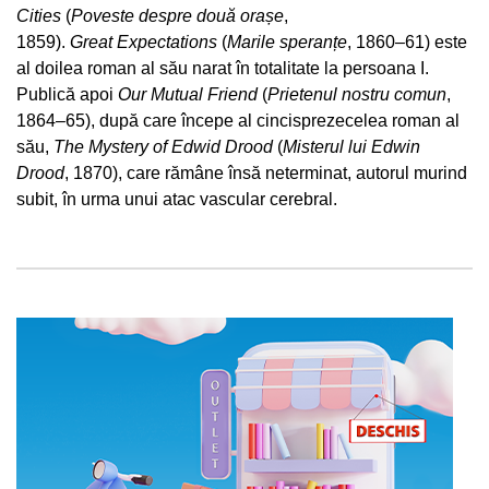
Cities
(
Poveste despre două orașe
,
1859).
Great
Expectations
(
Marile speranțe
, 1860–61) este
al doilea roman al său narat în totalitate la persoana I.
Publică apoi
Our Mutual
Friend
(
Prietenul nostru comun
,
1864–65), după care începe al cincisprezecelea roman al
său,
The Mystery of Edwid Drood
(
Misterul lui Edwin
Drood
, 1870), care rămâne însă neterminat, autorul murind
subit, în urma unui atac vascular cerebral.