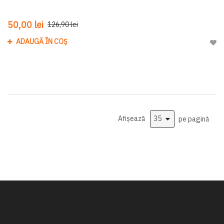
50,00 lei
126,90 lei
ADAUGĂ ÎN COȘ
Adau
Afișează
pe pagină