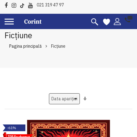
021 319 47 97
Ficțiune
Pagina principală
Ficțiune
Setati
ascendent
-61%