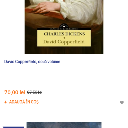
David Copperfield, două volume
70,00 lei
87,50 lei
ADAUGĂ ÎN COȘ
Adau