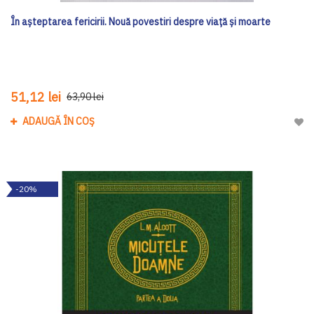
În așteptarea fericirii. Nouă povestiri despre viață și moarte
51,12 lei
63,90 lei
ADAUGĂ ÎN COȘ
Adau
-20%