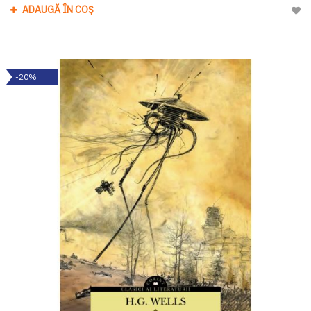
ADAUGĂ ÎN COȘ
Adau
-20%