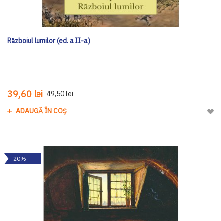
Războiul lumilor (ed. a II-a)
39,60 lei
49,50 lei
ADAUGĂ ÎN COȘ
Adau
-20%