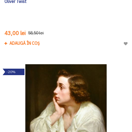
Oliver Twist
43,00 lei
58,50 lei
ADAUGĂ ÎN COȘ
Adau
-20%