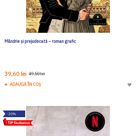
Mândrie și prejudecată – roman grafic
39,60 lei
49,50 lei
ADAUGĂ ÎN COȘ
Adau
-20%