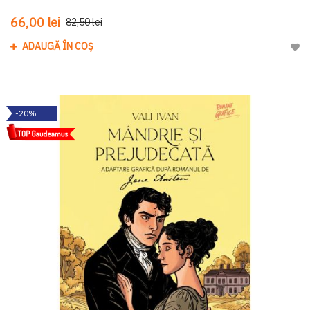
66,00 lei
82,50 lei
ADAUGĂ ÎN COȘ
Adau
-20%