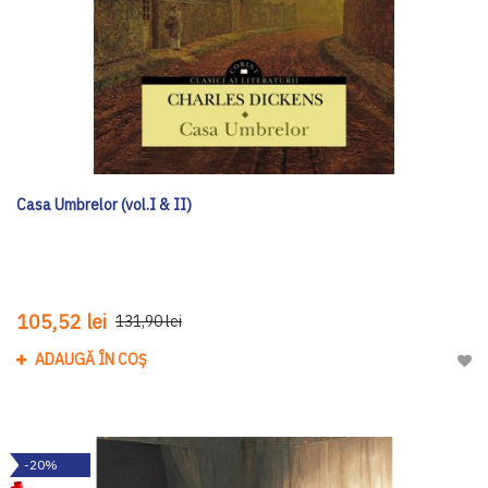
Casa Umbrelor (vol.I & II)
105,52 lei
131,90 lei
ADAUGĂ ÎN COȘ
Adau
-20%