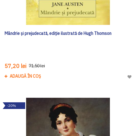
Mândrie și prejudecată, ediție ilustrată de Hugh Thomson
57,20 lei
71,50 lei
ADAUGĂ ÎN COȘ
Adau
-20%