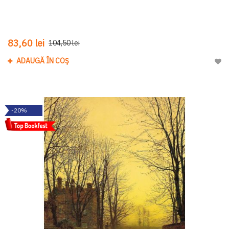
83,60 lei
104,50 lei
ADAUGĂ ÎN COȘ
Adau
-20%