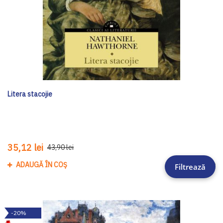
Litera stacojie
35,12 lei
43,90 lei
ADAUGĂ ÎN COȘ
Adau
Filtrează
-20%