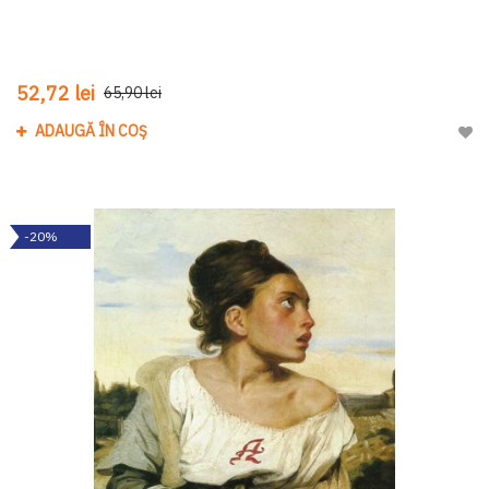
52,72 lei
65,90 lei
ADAUGĂ ÎN COȘ
Adau
-20%