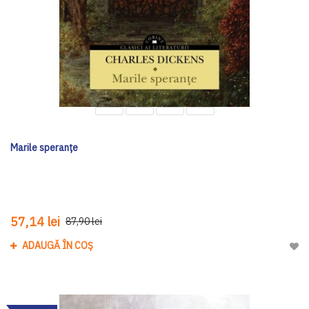
Marile speranțe
57,14 lei
87,90 lei
ADAUGĂ ÎN COȘ
Adau