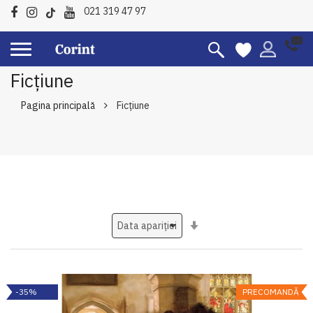
021 319 47 97
Ficțiune
Pagina principală
Ficțiune
Setati
ascendent
-35%
PRECOMANDĂ