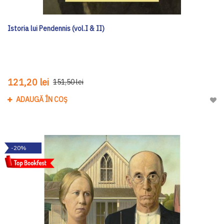
Istoria lui Pendennis (vol.I & II)
121,20 lei
151,50 lei
ADAUGĂ ÎN COȘ
Adau
-20%