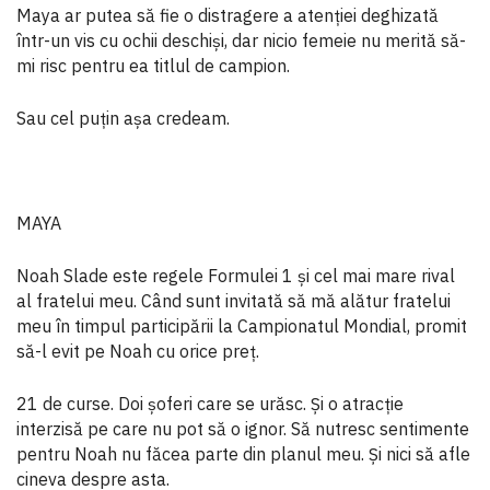
Maya ar putea să fie o distragere a atenției deghizată
într-un vis cu ochii deschiși, dar nicio femeie nu merită să-
mi risc pentru ea titlul de campion.
Sau cel puțin așa credeam.
MAYA
Noah Slade este regele Formulei 1 și cel mai mare rival
al fratelui meu. Când sunt invitată să mă alătur fratelui
meu în timpul participării la Campionatul Mondial, promit
să-l evit pe Noah cu orice preț.
21 de curse. Doi șoferi care se urăsc. Și o atracție
interzisă pe care nu pot să o ignor. Să nutresc sentimente
pentru Noah nu făcea parte din planul meu. Și nici să afle
cineva despre asta.