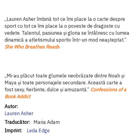
„Lauren Asher îmbină tot ce îmi place la o carte despre
sport cu tot ce îmi place la o poveste de dragoste cu
vedete. Talentul, pasiunea și gloria se întâlnesc cu lumea
dinamică a atletismului sportiv într-un mod neașteptat.”
She Who Breathes Reads
„Mi-au plăcut toate glumele neobrăzate dintre Noah și
Maya și toate personajele secundare. Această carte a
fost sexy, fierbinte, dulce și amuzantă.”
Confessions of a
Book Addict
Informaţii
suplimentare
Lauren Asher
Maria Adam
Leda Edge