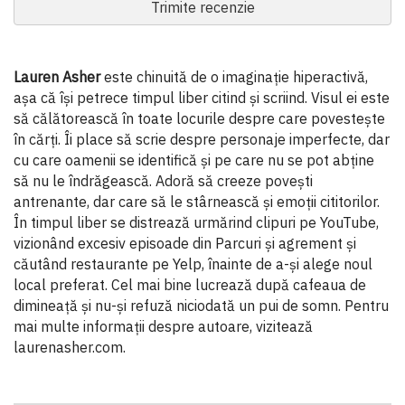
Trimite recenzie
Lauren Asher
este chinuită de o imaginație hiperactivă,
așa că își petrece timpul liber citind și scriind. Visul ei este
să călătorească în toate locurile despre care povestește
în cărți. Îi place să scrie despre personaje imperfecte, dar
cu care oamenii se identifică și pe care nu se pot abține
să nu le îndrăgească. Adoră să creeze povești
antrenante, dar care să le stârnească și emoții cititorilor.
În timpul liber se distrează urmărind clipuri pe YouTube,
vizionând excesiv episoade din Parcuri și agrement și
căutând restaurante pe Yelp, înainte de a-și alege noul
local preferat. Cel mai bine lucrează după cafeaua de
dimineață și nu-și refuză niciodată un pui de somn. Pentru
mai multe informații despre autoare, vizitează
laurenasher.com.