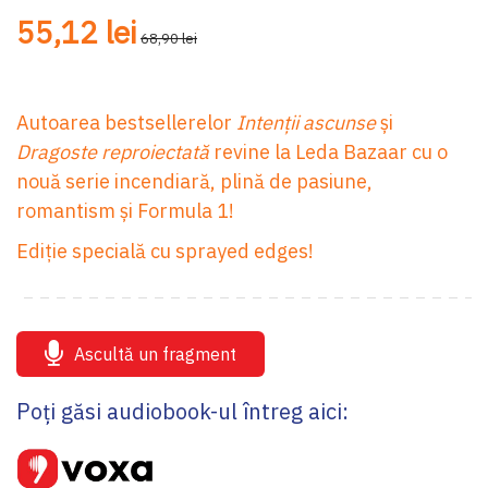
55,12 lei
68,90 lei
Autoarea bestsellerelor
Intenții ascunse
și
Dragoste reproiectată
revine la Leda Bazaar cu o
nouă serie incendiară, plină de pasiune,
romantism și Formula 1!
Ediție specială cu sprayed edges!
Ascultă un fragment
Poți găsi audiobook-ul întreg aici: