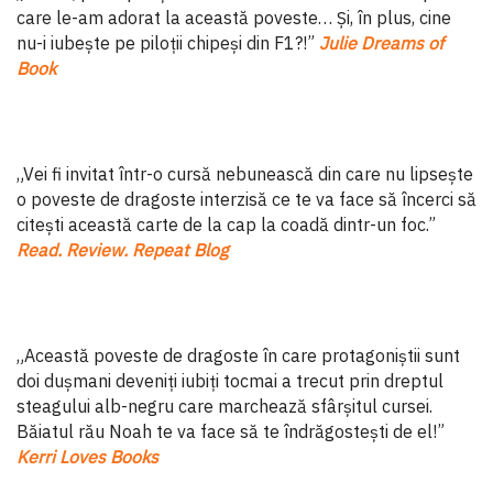
care le-am adorat la această poveste… Și, în plus, cine
nu-i iubește pe piloții chipeși din F1?!”
Julie Dreams of
Book
„Vei fi invitat într-o cursă nebunească din care nu lipsește
o poveste de dragoste interzisă ce te va face să încerci să
citești această carte de la cap la coadă dintr-un foc.”
Read. Review. Repeat Blog
„Această poveste de dragoste în care protagoniștii sunt
doi dușmani deveniți iubiți tocmai a trecut prin dreptul
steagului alb-negru care marchează sfârșitul cursei.
Băiatul rău Noah te va face să te îndrăgostești de el!”
Kerri Loves Books