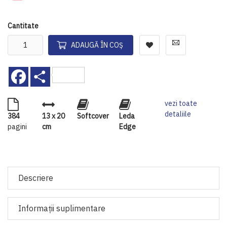
Cantitate
ADAUGĂ ÎN COȘ
Facebook
Share
vezi toate
detaliile
384
13 x 20
Softcover
Leda
pagini
cm
Edge
Descriere
Informaţii suplimentare