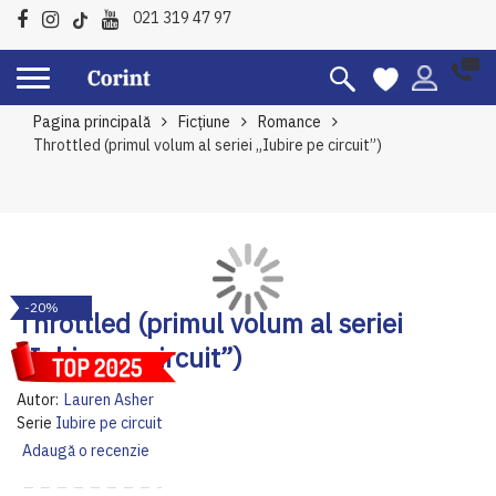
021 319 47 97
Pagina principală
Ficțiune
Romance
Throttled (primul volum al seriei „Iubire pe circuit”)
Skip
Sk
-20%
to
to
Throttled (primul volum al seriei
the
th
„Iubire pe circuit”)
end
be
of
of
Autor:
Lauren Asher
the
th
Serie
Iubire pe circuit
images
im
Adaugă o recenzie
gallery
ga