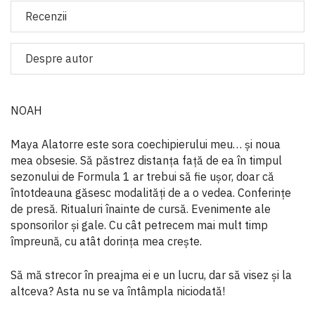
Recenzii
Despre autor
NOAH
Maya Alatorre este sora coechipierului meu… și noua
mea obsesie. Să păstrez distanța față de ea în timpul
sezonului de Formula 1 ar trebui să fie ușor, doar că
întotdeauna găsesc modalități de a o vedea. Conferințe
de presă. Ritualuri înainte de cursă. Evenimente ale
sponsorilor și gale. Cu cât petrecem mai mult timp
împreună, cu atât dorința mea crește.
Să mă strecor în preajma ei e un lucru, dar să visez și la
altceva? Asta nu se va întâmpla niciodată!