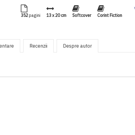
352
pagini
13 x 20 cm
Softcover
Corint Fiction
mentare
Recenzii
Despre autor