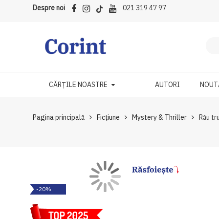
Despre noi
021 319 47 97
CĂRȚILE NOASTRE
AUTORI
NOUT
Pagina principală
Ficțiune
Mystery & Thriller
Rău tr
Skip
Skip
-20%
to
to
the
the
end
beginning