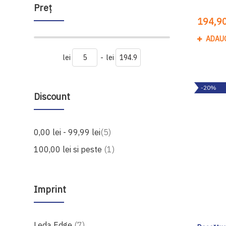
Preţ
194,90
ADAU
lei
-
lei
-20%
Discount
produse
0,00 lei
-
99,99 lei
5
produs
100,00 lei
si peste
1
Imprint
produse
Leda Edge
7