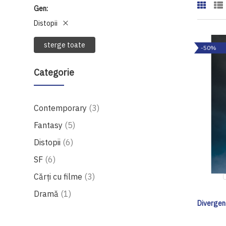
Gen
Distopii
sterge toate
-50%
Categorie
produse
Contemporary
3
produse
Fantasy
5
produse
Distopii
6
produse
SF
6
produse
Cărți cu filme
3
produs
Dramă
1
Divergent