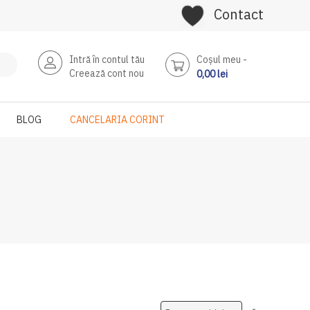
Contact
Intră în contul tău
Coşul meu
Creează cont nou
0,00 lei
BLOG
CANCELARIA CORINT
Setati