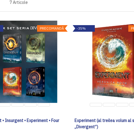
7
Articole
PRECOMANDĂ
-35%
P
 • Insurgent • Experiment • Four
Experiment (al treilea volum al s
„Divergent”)