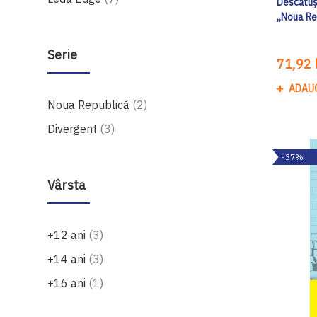
Descătuș
„Noua Re
Serie
71,92 l
ADAU
produse
Noua Republică
2
produse
Divergent
3
-37%
Vârsta
produse
+12 ani
3
produse
+14 ani
3
produs
+16 ani
1