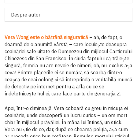
Despre autor
Vera Wong este o bătrână singuratică
– ah, de fapt, o
doamnă de o anumită vârstă – care locuiește deasupra
ceainăriei sale uitate de Dumnezeu din mijlocul Cartierului
Chinezesc din San Francisco. În ciuda faptului că trăiește
singură, femeia nu are nevoie de nimeni, oh, nu, exclus așa
ceva! Printre plăcerile ei se numără să soarbă dintr-o
ceașcă de ceai oolong și să întreprindă o veritabilă muncă
de detectiv pe internet pentru a afla cu ce se
îndeletnicește fiul ei, care face parte din generația Z.
Apoi, într-o dimineață, Vera coboară cu greu în micuța ei
ceainărie, unde descoperă un lucru curios – un om mort
chiar în mijlocul prăvăliei. În mâna lui întinsă, un stick.
Vera nu știe de ce, dar, după ce cheamă poliția, așa cum
ar proceda orice bun cetățean, îi smulge mortului stickul