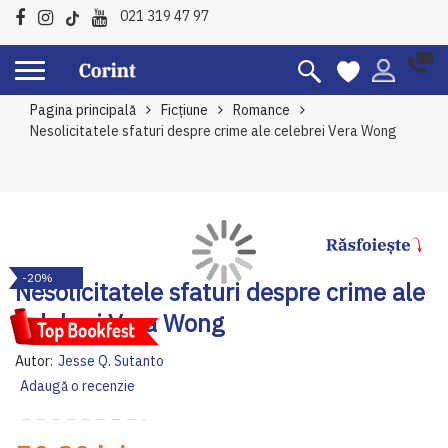
021 319 47 97
Pagina principală
Ficțiune
Romance
Nesolicitatele sfaturi despre crime ale celebrei Vera Wong
Skip
Sk
-20%
to
to
Nesolicitatele sfaturi despre crime ale
the
th
celebrei Vera Wong
end
be
of
of
Autor:
Jesse Q. Sutanto
the
th
Adaugă o recenzie
images
im
gallery
ga