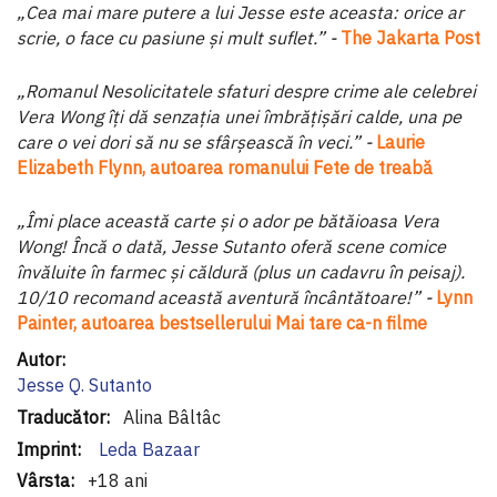
„Cea mai mare putere a lui Jesse este aceasta: orice ar
scrie, o face cu pasiune și mult suflet.” -
The Jakarta Post
„Romanul Nesolicitatele sfaturi despre crime ale celebrei
Vera Wong îți dă senzația unei îmbrățișări calde, una pe
care o vei dori să nu se sfârșească în veci.” -
Laurie
Elizabeth Flynn, autoarea romanului Fete de treabă
„Îmi place această carte și o ador pe bătăioasa Vera
Wong! Încă o dată, Jesse Sutanto oferă scene comice
învăluite în farmec și căldură (plus un cadavru în peisaj).
10/10 recomand această aventură încântătoare!” -
Lynn
Painter, autoarea bestsellerului Mai tare ca-n filme
Informaţii
suplimentare
Jesse Q. Sutanto
Alina Bâltâc
Leda Bazaar
+18 ani