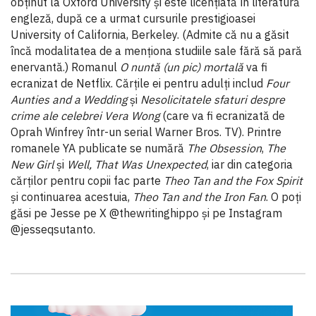
obținut la Oxford University și este licențiată în literatură
engleză, după ce a urmat cursurile prestigioasei
University of California, Berkeley. (Admite că nu a găsit
încă modalitatea de a menționa studiile sale fără să pară
enervantă.) Romanul
O nuntă (un pic) mortală
va fi
ecranizat de Netflix. Cărțile ei pentru adulți includ
Four
Aunties and a Wedding
și
Nesolicitatele sfaturi despre
crime ale celebrei Vera Wong
(care va fi ecranizată de
Oprah Winfrey într-un serial Warner Bros. TV). Printre
romanele YA publicate se numără
The Obsession
,
The
New Girl
și
Well, That Was Unexpected
, iar din categoria
cărților pentru copii fac parte
Theo Tan and the Fox Spirit
și continuarea acestuia,
Theo Tan and the Iron Fan
. O poți
găsi pe Jesse pe X @thewritinghippo și pe Instagram
@jesseqsutanto.