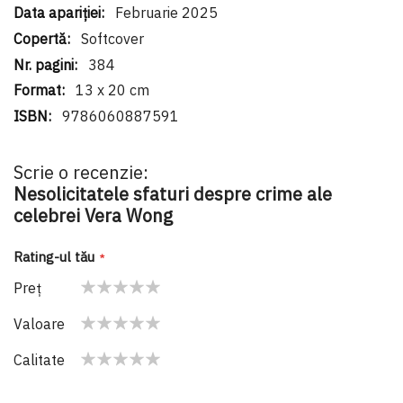
Februarie 2025
Softcover
384
13 x 20 cm
9786060887591
Scrie o recenzie:
Nesolicitatele sfaturi despre crime ale
celebrei Vera Wong
Rating-ul tău
Preţ
1
2
3
4
5
Valoare
star
stars
stars
stars
stars
1
2
3
4
5
Calitate
star
stars
stars
stars
stars
1
2
3
4
5
star
stars
stars
stars
stars