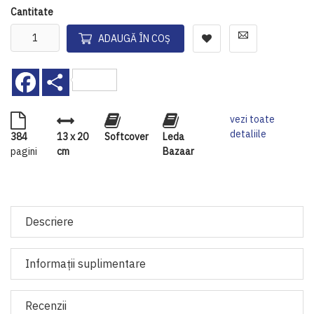
Cantitate
ADAUGĂ ÎN COȘ
Facebook
Share
vezi toate
detaliile
384
13 x 20
Softcover
Leda
pagini
cm
Bazaar
Descriere
Informaţii suplimentare
Recenzii