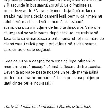
și îl ascunde în buzunarul șorțului. Ce o împinge să
procedeze astfel? Vera este încredințată că ar face o
treabă mai bună decât oamenii legii, pentru că nimeni nu
adulmecă mai bine decât o mamă chinezoaică
suspicioasă cu o mulțime de timp la dispoziție. Vera știe
că ucigașul se va întoarce după stick; tot ce trebuie să
facă este să urmărească atentă numărul tot mai mare de
clienți care-i calcă pragul prăvăliei și să-și dea seama
care dintre ei este ucigașul.
Ceea ce nu se așteaptă Vera este să lege prietenii cu
mușteriii ei și să înceapă să țină la fiecare dintre aceștia.
Devenită aproape peste noapte un fel de mamă găină
protectoare, va trebui oare să-l dea pe mâna poliției pe
unul dintre puii ei nou-găsiți?
„Dați-vă deoparte, domnișoară Marple și Sherlock